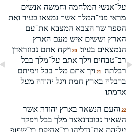
על־אנשי המלחמה וחמשה אנשים
מראי פני־המלך אשר נמצאו בעיר ואת
הספר שר הצבא המצבא את־עם
הארץ וששים איש מעם הארץ
הנמצאים בעיר׃
ויקח אתם נבוזראדן
20
רב־טבחים וילך אתם על־מלך בבל
רבלתה׃
ויך אתם מלך בבל וימיתם
21
ברבלה בארץ חמת ויגל יהודה מעל
אדמתו׃
והעם הנשאר בארץ יהודה אשר
22
השאיר נבוכדנאצר מלך בבל ויפקד
עליהם את־גדליהו בן־אחיקם בן־שפן׃פ