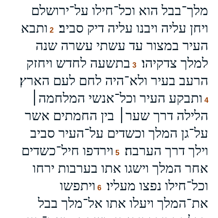
מלך־בבל הוא וכל־חילו על־ירושלם
ויחן עליה ויבנו עליה דיק סביב׃
ותבא
2
העיר במצור עד עשתי עשרה שנה
למלך צדקיהו׃
בתשעה לחדש ויחזק
3
הרעב בעיר ולא־היה לחם לעם הארץ׃
ותבקע העיר וכל־אנשי המלחמה׀
4
הלילה דרך שער׀ בין החמתים אשר
על־גן המלך וכשדים על־העיר סביב
וילך דרך הערבה׃
וירדפו חיל־כשדים
5
אחר המלך וישגו אתו בערבות ירחו
וכל־חילו נפצו מעליו׃
ויתפשו
6
את־המלך ויעלו אתו אל־מלך בבל