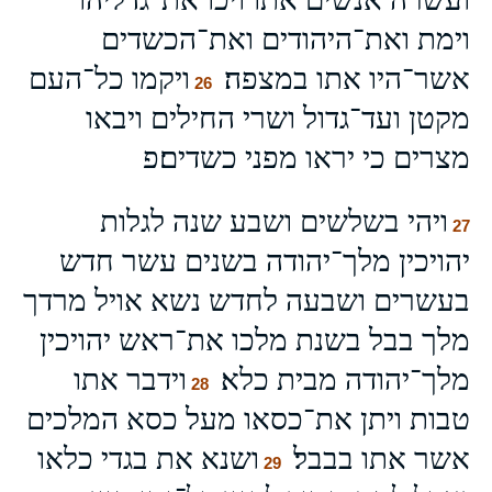
וימת ואת־היהודים ואת־הכשדים
אשר־היו אתו במצפה׃
ויקמו כל־העם
26
מקטן ועד־גדול ושרי החילים ויבאו
מצרים כי יראו מפני כשדים׃פ
ויהי בשלשים ושבע שנה לגלות
27
יהויכין מלך־יהודה בשנים עשר חדש
בעשרים ושבעה לחדש נשא אויל מרדך
מלך בבל בשנת מלכו את־ראש יהויכין
מלך־יהודה מבית כלא׃
וידבר אתו
28
טבות ויתן את־כסאו מעל כסא המלכים
אשר אתו בבבל׃
ושנא את בגדי כלאו
29