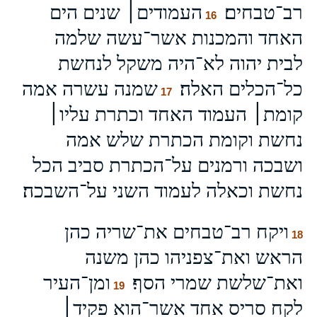
רב־טבחים׃
העמודים׀ שנים הים
16
האחד והמכנות אשר־עשה שלמה
לבית יהוה לא־היה משקל לנחשת
כל־הכלים האלה׃
שמנה עשרה אמה
17
קומת׀ העמוד האחד וכתרת עליו׀
נחשת וקומת הכתרת שלש אמה
ושבכה ורמנים על־הכתרת סביב הכל
נחשת וכאלה לעמוד השני על־השבכה׃
ויקח רב־טבחים את־שריה כהן
18
הראש ואת־צפניהו כהן משנה
ואת־שלשת שמרי הסף׃
ומן־העיר
19
לקח סריס אחד א‍שר־הוא פקיד׀