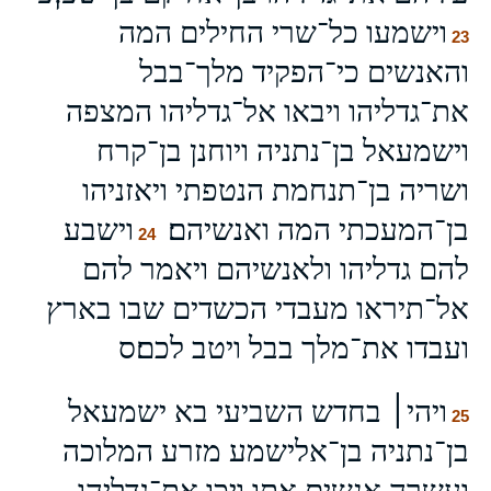
וישמעו כל־שרי החילים המה
23
והאנשים כי־הפקיד מלך־בבל
את־גדליהו ויבאו אל־גדליהו המצפה
וישמעאל בן־נתניה ויוחנן בן־קרח
ושריה בן־תנחמת הנטפתי ויאזניהו
בן־המעכתי המה ואנשיהם׃
וישבע
24
להם גדליהו ולאנשיהם ויאמר להם
אל־תיראו מעבדי הכשדים שבו בארץ
ועבדו את־מלך בבל ויטב לכם׃ס
ויהי׀ בחדש השביעי בא ישמעאל
25
בן־נתניה בן־אלישמע מזרע המלוכה
ועשרה אנשים אתו ויכו את־גדליהו