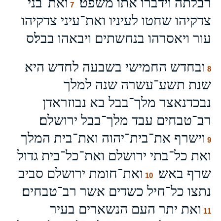
רבלתה וידברו אתו משפט׃
ואת־בני
7
צדקיהו שחטו לעיניו ואת־עיני צדקיהו
עור ויאסרהו בנחשתים ויבאהו בבל׃ס
ובחדש החמישי בשבעה לחדש היא
8
שנת תשע־עשרה שנה למלך
נבכדנאצר מלך־בבל בא נבוזראדן
רב־טבחים עבד מלך־בבל ירושלם׃
וישרף את־בית־יהוה ואת־בית המלך
9
ואת כל־בתי ירושלם ואת־כל־בית גדול
שרף באש׃
ואת־חומת ירושלם סביב
10
נתצו כל־חיל כשדים אשר רב־טבחים׃
ואת יתר העם הנשארים בעיר
11