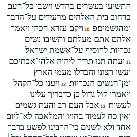
התשיעי בעשרים בחדש וישבו כל־העם
ברחוב בית האלהים מרעידים על־הדבר
ומהגשמים׃פ
ויקם עזרא הכהן ויאמר
10
אלהם אתם מעלתם ותשיבו נשים
נכריות להוסיף על־אשמת ישראל׃
ועתה תנו תודה ליהוה אלהי־אבתיכם
11
ועשו רצונו והבדלו מעמי הארץ
ומן־הנשים הנכריות׃
ויענו כל־הקהל
12
ויאמרו קול גדול כן כדבריך עלינו
לעשות׃
אבל העם רב והעת גשמים
13
ואין כח לעמוד בחוץ והמלאכה לא־ליום
אחד ולא לשנים כי־הרבינו לפשע בדבר