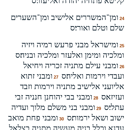
קליטא פתחיה יהודה ואליעזר׃ס
ומן־המשררים אלישיב ומן־השערים
24
שלם וטלם ואורי׃ס
ומישראל מבני פרעש רמיה ויזיה
25
ומלכיה ומימן ואלעזר ומלכיה ובניה׃ס
ומבני עילם מתניה זכריה ויחיאל
26
ועבדי וירמות ואליה׃ס
ומבני זתוא
27
אליועני אלישיב מתניה וירמות וזבד
ועזיזא׃ס
ומבני בבי יהוחנן חנניה זבי
28
עתלי׃ס
ומבני בני משלם מלוך ועדיה
29
ישוב ושאל ירמות׃ס
ומבני פחת מואב
30
עדנא וכלל בניה מעשיה מתניה בצלאל