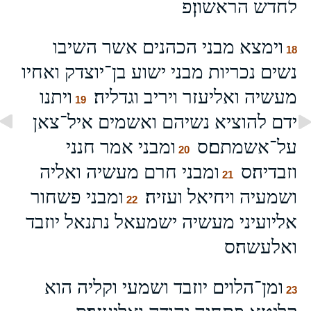
לחדש הראשון׃פ
וימצא מבני הכהנים אשר השיבו
18
נשים נכריות מבני ישוע בן־יוצדק ואחיו
מעשיה ואליעזר ויריב וגדליה׃
ויתנו
19
ידם להוציא נשיהם ואשמים איל־צאן
על־אשמתם׃ס
ומבני אמר חנני
20
וזבדיה׃ס
ומבני חרם מעשיה ואליה
21
ושמעיה ויחיאל ועזיה׃
ומבני פשחור
22
אליועיני מעשיה ישמעאל נתנאל יוזבד
ואלעשה׃ס
ומן־הלוים יוזבד ושמעי וקליה הוא
23