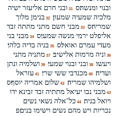
ובנוי ומנשה׃ס
ובני חרם אליעזר ישיה
31
מלכיה שמעיה שמעון׃
בנימן מלוך
32
שמריה׃ס
מבני חשם מתני מתתה זבד
33
אליפלט ירמי מנשה שמעי׃ס
מבני בני
34
מעדי עמרם ואואל׃ס
בניה בדיה כלהי׃
35
וניה מרמות אלישיב׃
מתניה מתני
37
36
ויעשו׃
ובני ובנוי שמעי׃
ושלמיה ונתן
39
38
ועדיה׃
מכנדבי ששי שרי׃
עזראל
41
40
ושלמיהו שמריה׃
שלום אמריה יוסף׃ס
42
מבני נבו יעיאל מתתיה זבד זבינא ידו
43
ויואל בניה׃
כל־אלה נשאי נשים
44
נכריות ויש מהם נשים וישימו בנים׃פ