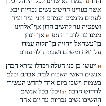
הזה׃
יעמדו־נא שרינו לכל־הקהל וכל׀
14
אשר בערינו ההשיב נשים נכריות יבא
לעתים מזמנים ועמהם זקני־עיר ועיר
ושפטיה עד להשיב חרון אף־אלהינו
ממנו עד לדבר הזה׃פ
אך יונתן
15
בן־עשהאל ויחזיה בן־תקוה עמדו
על־זאת ומשלם ושבתי הלוי עזרם׃
ויעשו־כן בני הגולה ויבדלו עזרא הכהן
16
אנשים ראשי האבות לבית אבתם וכלם
בשמות וישבו ביום אחד לחדש העשירי
לדריוש הדבר׃
ויכלו בכל אנשים
17
ההשיבו נשים נכריות עד יום אחד