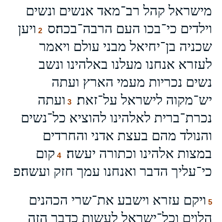
מישראל קהל רב־מאד אנשים ונשים
וילדים כי־בכו העם הרבה־בכה׃ס
ויען
2
שכניה בן־יחיאל מבני עולם ויאמר
לעזרא אנחנו מעלנו באלהינו ונשב
נשים נכריות מעמי הארץ ועתה
יש־מקוה לישראל על־זאת׃
ועתה
3
נכרת־ברית לאלהינו להוציא כל־נשים
והנולד מהם בעצת אדני והחרדים
במצות אלהינו וכתורה יעשה׃
קום
4
כי־עליך הדבר ואנחנו עמך חזק ועשה׃פ
ויקם עזרא וישבע את־שרי הכהנים
5
הלוים וכל־ישראל לעשות כדבר הזה