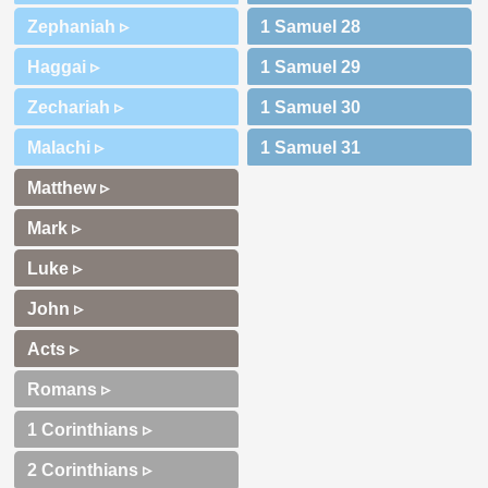
Zephaniah ▹
Haggai ▹
Zechariah ▹
Malachi ▹
Matthew ▹
Mark ▹
Luke ▹
John ▹
Acts ▹
Romans ▹
1 Corinthians ▹
2 Corinthians ▹