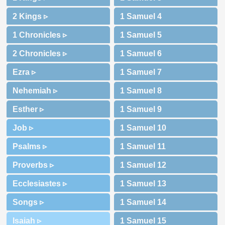
2 Kings ▹
1 Chronicles ▹
2 Chronicles ▹
Ezra ▹
Nehemiah ▹
Esther ▹
Job ▹
Psalms ▹
Proverbs ▹
Ecclesiastes ▹
Songs ▹
Isaiah ▹