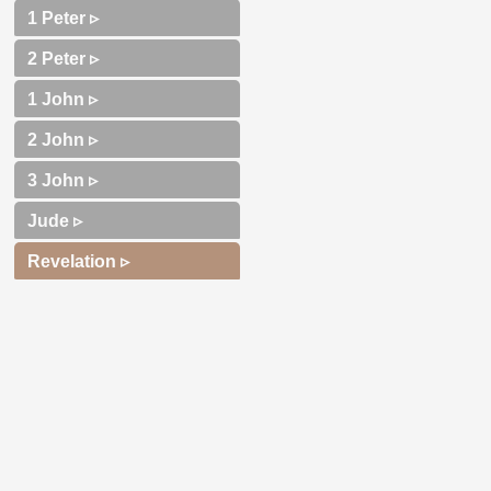
1 Peter ▹
2 Peter ▹
1 John ▹
2 John ▹
3 John ▹
Jude ▹
Revelation ▹