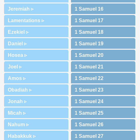
Jeremiah ▹
Lamentations ▹
Ezekiel ▹
Daniel ▹
Hosea ▹
Joel ▹
Amos ▹
Obadiah ▹
Jonah ▹
Micah ▹
Nahum ▹
Habakkuk ▹