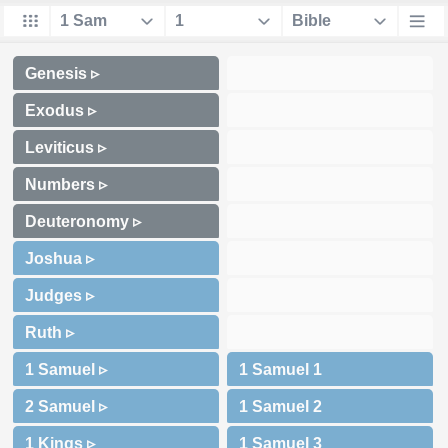
Genesis ▹
Exodus ▹
Leviticus ▹
Numbers ▹
Deuteronomy ▹
Joshua ▹
Judges ▹
Ruth ▹
1 Samuel ▹
2 Samuel ▹
1 Kings ▹