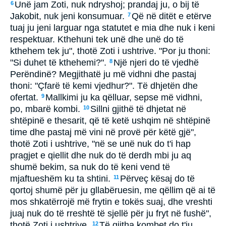
Unë jam Zoti, nuk ndryshoj; prandaj ju, o bij të
6
Jakobit, nuk jeni konsumuar.
Që në ditët e etërve
7
tuaj ju jeni larguar nga statutet e mia dhe nuk i keni
respektuar. Kthehuni tek unë dhe unë do të
kthehem tek ju", thotë Zoti i ushtrive. "Por ju thoni:
"Si duhet të kthehemi?".
Një njeri do të vjedhë
8
Perëndinë? Megjithatë ju më vidhni dhe pastaj
thoni: "Çfarë të kemi vjedhur?". Të dhjetën dhe
ofertat.
Mallkimi ju ka qëlluar, sepse më vidhni,
9
po, mbarë kombi.
Sillni gjithë të dhjetat në
10
shtëpinë e thesarit, që të ketë ushqim në shtëpinë
time dhe pastaj më vini në provë për këtë gjë",
thotë Zoti i ushtrive, "në se unë nuk do t'i hap
pragjet e qiellit dhe nuk do të derdh mbi ju aq
shumë bekim, sa nuk do të keni vend të
mjaftueshëm ku ta shtini.
Përveç kësaj do të
11
qortoj shumë për ju gllabëruesin, me qëllim që ai të
mos shkatërrojë më frytin e tokës suaj, dhe vreshti
juaj nuk do të rreshtë të sjellë për ju fryt në fushë",
thotë Zoti i ushtrive.
Të gjitha kombet do t'ju
12