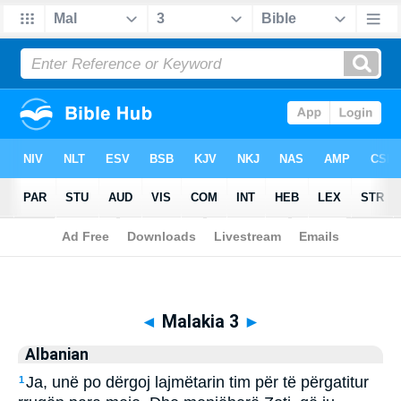
Biblia
>
Albanian
> Malakia 3
◄
Malakia 3
►
Albanian
Ja, unë po dërgoj lajmëtarin tim për të përgatitur
1