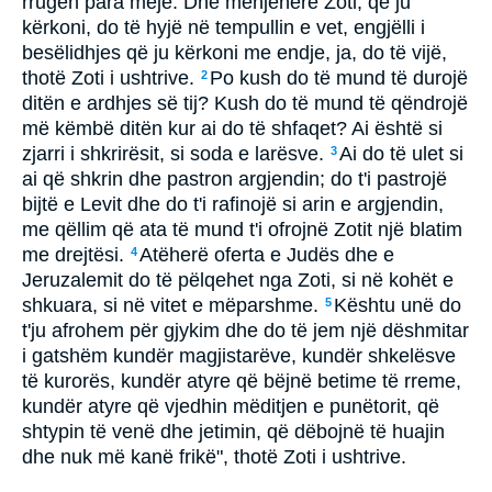
rrugën para meje. Dhe menjëherë Zoti, që ju
kërkoni, do të hyjë në tempullin e vet, engjëlli i
besëlidhjes që ju kërkoni me endje, ja, do të vijë,
thotë Zoti i ushtrive.
Po kush do të mund të durojë
2
ditën e ardhjes së tij? Kush do të mund të qëndrojë
më këmbë ditën kur ai do të shfaqet? Ai është si
zjarri i shkrirësit, si soda e larësve.
Ai do të ulet si
3
ai që shkrin dhe pastron argjendin; do t'i pastrojë
bijtë e Levit dhe do t'i rafinojë si arin e argjendin,
me qëllim që ata të mund t'i ofrojnë Zotit një blatim
me drejtësi.
Atëherë oferta e Judës dhe e
4
Jeruzalemit do të pëlqehet nga Zoti, si në kohët e
shkuara, si në vitet e mëparshme.
Kështu unë do
5
t'ju afrohem për gjykim dhe do të jem një dëshmitar
i gatshëm kundër magjistarëve, kundër shkelësve
të kurorës, kundër atyre që bëjnë betime të rreme,
kundër atyre që vjedhin mëditjen e punëtorit, që
shtypin të venë dhe jetimin, që dëbojnë të huajin
dhe nuk më kanë frikë", thotë Zoti i ushtrive.