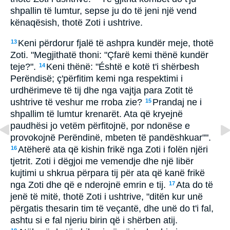
shpallin të lumtur, sepse ju do të jeni një vend
kënaqësish, thotë Zoti i ushtrive.
Keni përdorur fjalë të ashpra kundër meje, thotë
13
Zoti. "Megjithatë thoni: "Çfarë kemi thënë kundër
teje?".
Keni thënë: "Éshtë e kotë t'i shërbesh
14
Perëndisë; ç'përfitim kemi nga respektimi i
urdhërimeve të tij dhe nga vajtja para Zotit të
ushtrive të veshur me rroba zie?
Prandaj ne i
15
shpallim të lumtur krenarët. Ata që kryejnë
paudhësi jo vetëm përfitojnë, por ndonëse e
provokojnë Perëndinë, mbeten të pandëshkuar"".
Atëherë ata që kishin frikë nga Zoti i folën njëri
16
tjetrit. Zoti i dëgjoi me vemendje dhe një libër
kujtimi u shkrua përpara tij për ata që kanë frikë
nga Zoti dhe që e nderojnë emrin e tij.
Ata do të
17
jenë të mitë, thotë Zoti i ushtrive, "ditën kur unë
përgatis thesarin tim të veçantë, dhe unë do t'i fal,
ashtu si e fal njeriu birin që i shërben atij.