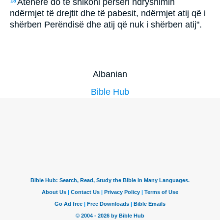
Atëherë do të shikoni përsëri ndryshimin
18
ndërmjet të drejtit dhe të pabesit, ndërmjet atij që i
shërben Perëndisë dhe atij që nuk i shërben atij".
Albanian
Bible Hub