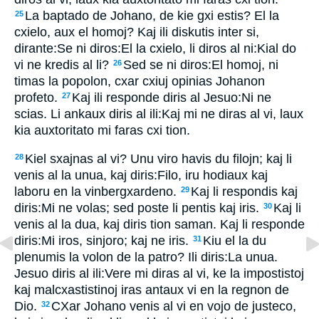
La baptado de Johano, de kie gxi estis? El la
25
cxielo, aux el homoj? Kaj ili diskutis inter si,
dirante:Se ni diros:El la cxielo, li diros al ni:Kial do
vi ne kredis al li?
Sed se ni diros:El homoj, ni
26
timas la popolon, cxar cxiuj opinias Johanon
profeto.
Kaj ili responde diris al Jesuo:Ni ne
27
scias. Li ankaux diris al ili:Kaj mi ne diras al vi, laux
kia auxtoritato mi faras cxi tion.
Kiel sxajnas al vi? Unu viro havis du filojn; kaj li
28
venis al la unua, kaj diris:Filo, iru hodiaux kaj
laboru en la vinbergxardeno.
Kaj li respondis kaj
29
diris:Mi ne volas; sed poste li pentis kaj iris.
Kaj li
30
venis al la dua, kaj diris tion saman. Kaj li responde
diris:Mi iros, sinjoro; kaj ne iris.
Kiu el la du
31
plenumis la volon de la patro? Ili diris:La unua.
Jesuo diris al ili:Vere mi diras al vi, ke la impostistoj
kaj malcxastistinoj iras antaux vi en la regnon de
Dio.
CXar Johano venis al vi en vojo de justeco,
32