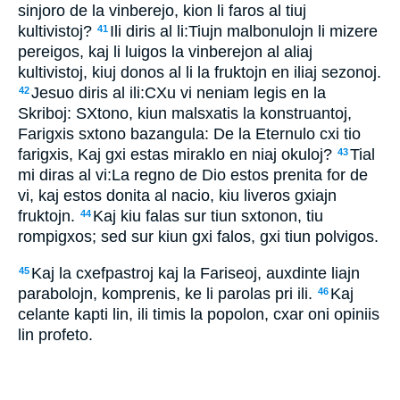
sinjoro de la vinberejo, kion li faros al tiuj
kultivistoj?
Ili diris al li:Tiujn malbonulojn li mizere
41
pereigos, kaj li luigos la vinberejon al aliaj
kultivistoj, kiuj donos al li la fruktojn en iliaj sezonoj.
Jesuo diris al ili:CXu vi neniam legis en la
42
Skriboj: SXtono, kiun malsxatis la konstruantoj,
Farigxis sxtono bazangula: De la Eternulo cxi tio
farigxis, Kaj gxi estas miraklo en niaj okuloj?
Tial
43
mi diras al vi:La regno de Dio estos prenita for de
vi, kaj estos donita al nacio, kiu liveros gxiajn
fruktojn.
Kaj kiu falas sur tiun sxtonon, tiu
44
rompigxos; sed sur kiun gxi falos, gxi tiun polvigos.
Kaj la cxefpastroj kaj la Fariseoj, auxdinte liajn
45
parabolojn, komprenis, ke li parolas pri ili.
Kaj
46
celante kapti lin, ili timis la popolon, cxar oni opiniis
lin profeto.