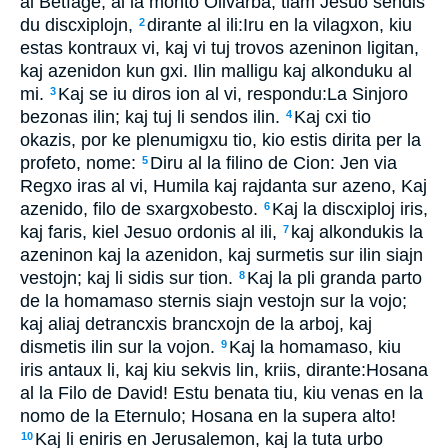
al Betfage, al la monto Olivarba, tiam Jesuo sendis
du discxiplojn,
dirante al ili:Iru en la vilagxon, kiu
2
estas kontraux vi, kaj vi tuj trovos azeninon ligitan,
kaj azenidon kun gxi. Ilin malligu kaj alkonduku al
mi.
Kaj se iu diros ion al vi, respondu:La Sinjoro
3
bezonas ilin; kaj tuj li sendos ilin.
Kaj cxi tio
4
okazis, por ke plenumigxu tio, kio estis dirita per la
profeto, nome:
Diru al la filino de Cion: Jen via
5
Regxo iras al vi, Humila kaj rajdanta sur azeno, Kaj
azenido, filo de sxargxobesto.
Kaj la discxiploj iris,
6
kaj faris, kiel Jesuo ordonis al ili,
kaj alkondukis la
7
azeninon kaj la azenidon, kaj surmetis sur ilin siajn
vestojn; kaj li sidis sur tion.
Kaj la pli granda parto
8
de la homamaso sternis siajn vestojn sur la vojo;
kaj aliaj detrancxis brancxojn de la arboj, kaj
dismetis ilin sur la vojon.
Kaj la homamaso, kiu
9
iris antaux li, kaj kiu sekvis lin, kriis, dirante:Hosana
al la Filo de David! Estu benata tiu, kiu venas en la
nomo de la Eternulo; Hosana en la supera alto!
Kaj li eniris en Jerusalemon, kaj la tuta urbo
10