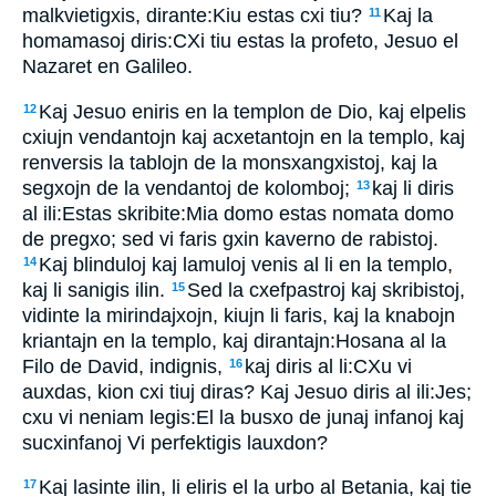
malkvietigxis, dirante:Kiu estas cxi tiu?
Kaj la
11
homamasoj diris:CXi tiu estas la profeto, Jesuo el
Nazaret en Galileo.
Kaj Jesuo eniris en la templon de Dio, kaj elpelis
12
cxiujn vendantojn kaj acxetantojn en la templo, kaj
renversis la tablojn de la monsxangxistoj, kaj la
segxojn de la vendantoj de kolomboj;
kaj li diris
13
al ili:Estas skribite:Mia domo estas nomata domo
de pregxo; sed vi faris gxin kaverno de rabistoj.
Kaj blinduloj kaj lamuloj venis al li en la templo,
14
kaj li sanigis ilin.
Sed la cxefpastroj kaj skribistoj,
15
vidinte la mirindajxojn, kiujn li faris, kaj la knabojn
kriantajn en la templo, kaj dirantajn:Hosana al la
Filo de David, indignis,
kaj diris al li:CXu vi
16
auxdas, kion cxi tiuj diras? Kaj Jesuo diris al ili:Jes;
cxu vi neniam legis:El la busxo de junaj infanoj kaj
sucxinfanoj Vi perfektigis lauxdon?
Kaj lasinte ilin, li eliris el la urbo al Betania, kaj tie
17