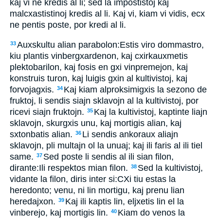
kaj vi ne kredis al li; sed la impostistoj kaj
malcxastistinoj kredis al li. Kaj vi, kiam vi vidis, ecx
ne pentis poste, por kredi al li.
Auxskultu alian parabolon:Estis viro dommastro,
33
kiu plantis vinbergxardenon, kaj cxirkauxmetis
plektobarilon, kaj fosis en gxi vinpremejon, kaj
konstruis turon, kaj luigis gxin al kultivistoj, kaj
forvojagxis.
Kaj kiam alproksimigxis la sezono de
34
fruktoj, li sendis siajn sklavojn al la kultivistoj, por
ricevi siajn fruktojn.
Kaj la kultivistoj, kaptinte liajn
35
sklavojn, skurgxis unu, kaj mortigis alian, kaj
sxtonbatis alian.
Li sendis ankoraux aliajn
36
sklavojn, pli multajn ol la unuaj; kaj ili faris al ili tiel
same.
Sed poste li sendis al ili sian filon,
37
dirante:Ili respektos mian filon.
Sed la kultivistoj,
38
vidante la filon, diris inter si:CXi tiu estas la
heredonto; venu, ni lin mortigu, kaj prenu lian
heredajxon.
Kaj ili kaptis lin, eljxetis lin el la
39
vinberejo, kaj mortigis lin.
Kiam do venos la
40