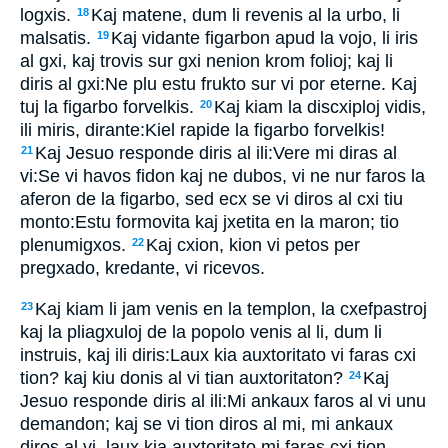
logxis.
Kaj matene, dum li revenis al la urbo, li
18
malsatis.
Kaj vidante figarbon apud la vojo, li iris
19
al gxi, kaj trovis sur gxi nenion krom folioj; kaj li
diris al gxi:Ne plu estu frukto sur vi por eterne. Kaj
tuj la figarbo forvelkis.
Kaj kiam la discxiploj vidis,
20
ili miris, dirante:Kiel rapide la figarbo forvelkis!
Kaj Jesuo responde diris al ili:Vere mi diras al
21
vi:Se vi havos fidon kaj ne dubos, vi ne nur faros la
aferon de la figarbo, sed ecx se vi diros al cxi tiu
monto:Estu formovita kaj jxetita en la maron; tio
plenumigxos.
Kaj cxion, kion vi petos per
22
pregxado, kredante, vi ricevos.
Kaj kiam li jam venis en la templon, la cxefpastroj
23
kaj la pliagxuloj de la popolo venis al li, dum li
instruis, kaj ili diris:Laux kia auxtoritato vi faras cxi
tion? kaj kiu donis al vi tian auxtoritaton?
Kaj
24
Jesuo responde diris al ili:Mi ankaux faros al vi unu
demandon; kaj se vi tion diros al mi, mi ankaux
diros al vi, laux kia auxtoritato mi faras cxi tion.