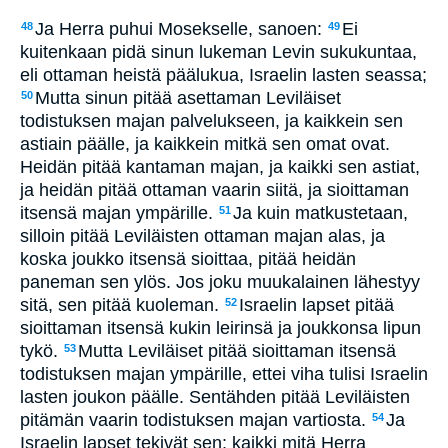
Ja Herra puhui Mosekselle, sanoen:
Ei
48
49
kuitenkaan pidä sinun lukeman Levin sukukuntaa,
eli ottaman heistä päälukua, Israelin lasten seassa;
Mutta sinun pitää asettaman Leviläiset
50
todistuksen majan palvelukseen, ja kaikkein sen
astiain päälle, ja kaikkein mitkä sen omat ovat.
Heidän pitää kantaman majan, ja kaikki sen astiat,
ja heidän pitää ottaman vaarin siitä, ja sioittaman
itsensä majan ympärille.
Ja kuin matkustetaan,
51
silloin pitää Leviläisten ottaman majan alas, ja
koska joukko itsensä sioittaa, pitää heidän
paneman sen ylös. Jos joku muukalainen lähestyy
sitä, sen pitää kuoleman.
Israelin lapset pitää
52
sioittaman itsensä kukin leirinsä ja joukkonsa lipun
tykö.
Mutta Leviläiset pitää sioittaman itsensä
53
todistuksen majan ympärille, ettei viha tulisi Israelin
lasten joukon päälle. Sentähden pitää Leviläisten
pitämän vaarin todistuksen majan vartiosta.
Ja
54
Israelin lapset tekivät sen: kaikki mitä Herra