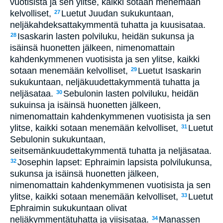
vuotisista ja sen ylitse, kaikki sotaan menemään
kelvolliset,
Luetut Juudan sukukuntaan,
27
neljäkahdeksattakymmentä tuhatta ja kuusisataa.
Isaskarin lasten polviluku, heidän sukunsa ja
28
isäinsä huonetten jälkeen, nimenomattain
kahdenkymmenen vuotisista ja sen ylitse, kaikki
sotaan menemään kelvolliset,
Luetut Isaskarin
29
sukukuntaan, neljäkuudettakymmentä tuhatta ja
neljäsataa.
Sebulonin lasten polviluku, heidän
30
sukuinsa ja isäinsä huonetten jälkeen,
nimenomattain kahdenkymmenen vuotisista ja sen
ylitse, kaikki sotaan menemään kelvolliset,
Luetut
31
Sebulonin sukukuntaan,
seitsemänkuudettakymmentä tuhatta ja neljäsataa.
Josephin lapset: Ephraimin lapsista polvilukunsa,
32
sukunsa ja isäinsä huonetten jälkeen,
nimenomattain kahdenkymmenen vuotisista ja sen
ylitse, kaikki sotaan menemään kelvolliset,
Luetut
33
Ephraimin sukukuntaan olivat
neljäkymmentätuhatta ja viisisataa.
Manassen
34