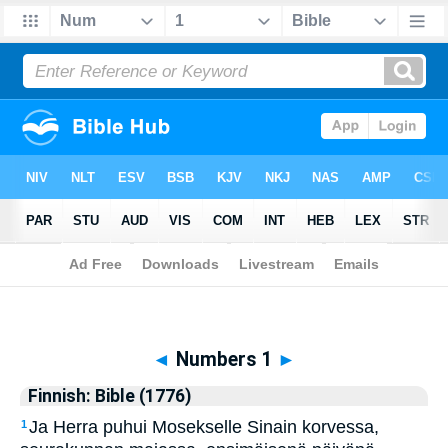
Biblia
>
Finnish: Bible (1776)
> Numbers 1
◄
Numbers 1
►
Finnish: Bible (1776)
Ja Herra puhui Mosekselle Sinain korvessa,
1