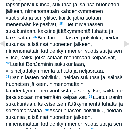
lapset polvilukunsa, sukunsa ja isäinsä huonetten
jälkeen, nimenomattain kahdenkymmenen
vuotisista ja sen ylitse, kaikki jotka sotaan
menemään kelpasivat,
Luetut Manassen
35
sukukuntaan, kaksineljättäkymmentä tuhatta ja
kaksisataa.
BenJaminin lasten polviluku, heidän
36
sukunsa ja isäinsä huonetten jälkeen,
nimenomattain kahdenkymmenen vuotisista ja sen
ylitse, kaikki jotka sotaan menemään kelpasivat,
Luetut BenJaminin sukukuntaan,
37
viisineljättäkymmentä tuhatta ja neljäsataa.
Danin lasten polviluku, heidän sukunsa ja isäinsä
38
huonetten jälkeen, nimenomattain
kahdenkymmenen vuotisista ja sen ylitse, kaikki ne
jotka sotaan menemään kelpasivat,
Luetut Danin
39
sukukuntaan, kaksiseitsemättäkymmentä tuhatta ja
seitsemänsataa.
Asserin lasten polviluku, heidän
40
sukunsa ja isäinsä huonetten jälkeen,
nimenomattain kahdenkymmenen vuotisista ja sen