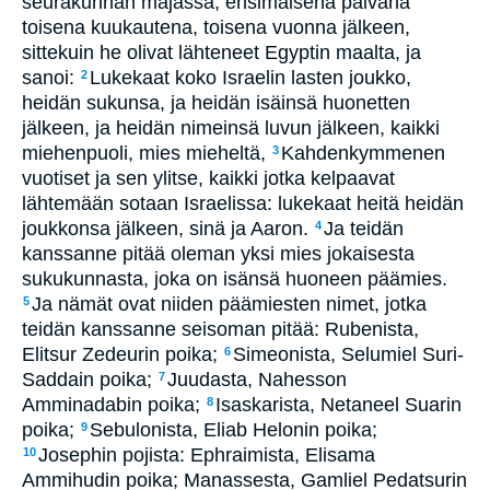
seurakunnan majassa, ensimäisenä päivänä
toisena kuukautena, toisena vuonna jälkeen,
sittekuin he olivat lähteneet Egyptin maalta, ja
sanoi:
Lukekaat koko Israelin lasten joukko,
2
heidän sukunsa, ja heidän isäinsä huonetten
jälkeen, ja heidän nimeinsä luvun jälkeen, kaikki
miehenpuoli, mies mieheltä,
Kahdenkymmenen
3
vuotiset ja sen ylitse, kaikki jotka kelpaavat
lähtemään sotaan Israelissa: lukekaat heitä heidän
joukkonsa jälkeen, sinä ja Aaron.
Ja teidän
4
kanssanne pitää oleman yksi mies jokaisesta
sukukunnasta, joka on isänsä huoneen päämies.
Ja nämät ovat niiden päämiesten nimet, jotka
5
teidän kanssanne seisoman pitää: Rubenista,
Elitsur Zedeurin poika;
Simeonista, Selumiel Suri-
6
Saddain poika;
Juudasta, Nahesson
7
Amminadabin poika;
Isaskarista, Netaneel Suarin
8
poika;
Sebulonista, Eliab Helonin poika;
9
Josephin pojista: Ephraimista, Elisama
10
Ammihudin poika; Manassesta, Gamliel Pedatsurin