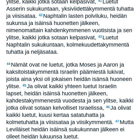
ylitse, kaikki jotka sotaan kelpasivat,
Luetut
41
Asserin sukukuntaan, yksiviidettäkymmentä tuhatta
ja viisisataa.
Naphtalin lasten polviluku, heidän
42
sukunsa ja isäinsä huonetten jälkeen,
nimenomattain kahdenkymmenen vuotisista ja sen
ylitse, kaikki jotka sotaan kelpasivat,
Luetut
43
Naphtalin sukukuntaan, kolmekuudettakymmentä
tuhatta ja neljäsataa.
Nämät ovat ne luetut, jotka Moses ja Aaron ja
44
kaksitoistakymmentä Israelin päämiestä lukivat,
joista aina yksi oli jokaisen heidän isänsä huoneen
ylitse.
Ja olivat kaikki yhteen luetut Israelin
45
lapset, heidän isäinsä huonetten jälkeen,
kahdestakymmenestä vuodesta ja sen ylitse, kaikki
jotka olivat sotaan kelvolliset Israelissa,
Ja olivat
46
kaikki luetut, kuusi kertaa satatuhatta ja
kolmetuhatta ja viisisataa ja viisikymmentä.
Mutta
47
Leviläiset heidän isäinsä sukukunnan jälkeen ei
olleet heidän lukuunsa luetut.