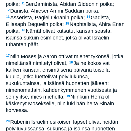
poika;
BenJaminista, Abidan Gideonin poika;
11
Danista, Ahieser Ammi Saddain poika;
12
Asserista, Pagiel Okranin poika;
Gadista,
13
14
Eliasaph Deguelin poika;
Naphtalista, Ahira Enan
15
poika.
Nämät olivat kutsutut kansan seasta,
16
isäinsä sukuin esimiehet, jotka olivat Israelin
tuhanten päät.
Niin Moses ja Aaron ottivat miehet tykönsä, jotka
17
nimeltänsä nimitetyt olivat,
Ja he kokosivat
18
kaiken kansan, ensimäisenä päivänä toisella
kuulla, jotka luettelivat polvilukunsa,
sukukuntainsa, ja isäinsä huonetten jälkeen:
nimenomattain, kahdenkymmenen vuotisesta ja
sen ylitse, mies mieheltä.
Niinkuin Herra oli
19
käskenyt Mosekselle, niin luki hän heitä Sinain
korvessa.
Rubenin Israelin esikoisen lapset olivat heidän
20
polviluvuissansa, sukunsa ja isäinsä huonetten