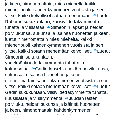
jälkeen, nimenomattain, mies mieheltä kaikki
miehenpuoli, kahdenkymmenen vuotisista ja sen
ylitse, kaikki kelvolliset sotaan menemään,
Luetut
21
Rubenin sukukuntaan, kuusiviidettäkymmentä
tuhatta ja viisisataa.
Simeonin lapset ja heidän
22
polvilukunsa, sukunsa ja isäinsä huonetten jälkeen,
luetut nimenomattain mies mieheltä, kaikki
miehenpuoli kahdenkymmenen vuotisista ja sen
ylitse, kaikki sotaan menemään kelvolliset,
Luetut
23
Simeonin sukukuntaan,
yhdeksänkuudettakymmentä tuhatta ja
kolmesataa.
Gadin lapset ja heidän polvilukunsa,
24
sukunsa ja isäinsä huonetten jälkeen,
nimenomattain kahdenkymmenen vuotisista ja sen
ylitse, kaikki sotaan menemään kelvolliset,
Luetut
25
Gadin sukukuntaan, viisiviidettäkymmentä tuhatta,
kuusisataa ja viisikymmentä.
Juudan lasten
26
polviluku, heidän sukunsa ja isäinsä huonetten
jälkeen, nimenomattain kahdenkymmenen