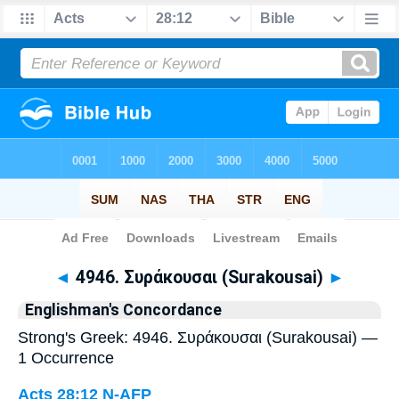
Bible
>
Strong's
> Greek
◄
4946. Συράκουσαι (Surakousai)
►
Englishman's Concordance
Strong's Greek: 4946. Συράκουσαι (Surakousai) —
1 Occurrence
Acts 28:12
N-AFP