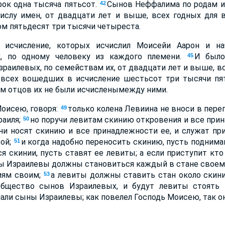
ок одна тысяча пятьсот.
Сынов Неффалима по родам их
42
числу имен, от двадцати лет и выше, всех годных для 
м пятьдесят три тысячи четыреста.
исчисление, которых исчислил Моисейи Аарон и на
к, по одному человеку из каждого племени.
И было
45
зраилевых, по семействам их, от двадцати лет и выше, в
 всех вошедших в исчисление шестьсот три тысячи пя
м отцов их не были исчисленымежду ними.
Моисею, говоря:
только колена Левиина не вноси в переп
49
раиля;
но поручи левитам скинию откровения и все прин
50
они носят скинию и все принадлежности ее, и служат при
вой;
и когда надобно переносить скинию, пусть поднима
51
я скинии, пусть ставят ее левиты; а если приступит кто
 Израилевы должны становиться каждый в стане своем
ниям своим;
а левиты должны ставить стан около скини
53
общество сынов Израилевых, и будут левиты стоять 
али сыны Израилевы; как повелел Господь Моисею, так он