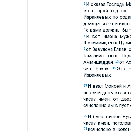
И сказал Господь М
1
во второй год по 
Израилевых по родам
двадцати лет и выше,
с вами должны быть
4
И вот имена муже
5
Шелумиил, сын Цури
от Завулона Елиав, 
9
Гамалиил, сын Пед
Аммишаддая;
от А
13
сын Енана.
Это –
16
Израилевых.
И взял Моисей и А
17
первый день второго
числу имен, от два
счисление им в пуст
И было сынов Руви
20
числу имен, поголо
исчислено в коле
21