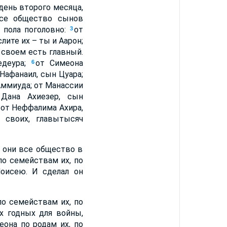
день второго месяца,
все общество сынов
 пола поголовно:
от
3
лите их – ты и Аарон;
 своем есть главный.
едеура;
от Симеона
6
Нафанаил, сын Цуара;
Аммиуда; от Манассии
Дана Ахиезер, сын
от Неффалима Ахира,
 своих, главытысяч
и они все общество в
по семействам их, по
Моисею. И сделал он
по семействам их, по
х годных для войны,
она по родам их, по