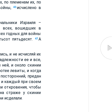
, по племенам их, по
войны,
исчислено в
43
чальники Израиля –
 всех, вошедших в
сех годных для войны
тьсот пятьдесят.
А
47
ись, и не исчисляй их
адлежности ее и все,
 ней, и около скинии
ютее левиты, и когда
 посторонний, предан
 и каждый при своем
и откровения, чтобы
на страже у скинии
и исделали.