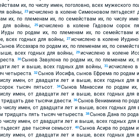
йствам их, по числу имен, поголовно, всех мужеского по
ля войны,
исчислено в колене Симеоновом пятьдесят д
23
ам их, по племенам их, по семействам их, по числу име
х для войны,
исчислено в колене Гадовом сорок п
25
Иуды по родам их, по племенам их, по семействам их
е, всех годных для войны,
исчислено в колене Иудин
27
Сынов Иссахара по родам их, по племенам их, по семейств
выше, всех годных для войны,
исчислено в колене Ис
29
ыреста.
Сынов Завулона по родам их, по племенам их, 
30
цати лет и выше, всех годных для войны,
исчислено в
31
яч четыреста.
Сынов Иосифа, сынов Ефрема по родам их
32
числу имен, от двадцати лет и выше, всех годных для 
сорок тысяч пятьсот.
Сынов Манассии по родам их,
34
числу имен, от двадцати лет и выше, всех годных для 
 тридцать две тысячи двести.
Сынов Вениамина по родам
36
о числу имен, от двадцати лет и выше, всех годных для
м тридцать пять тысяч четыреста.
Сынов Дана по родам
38
о числу имен, от двадцати лет и выше, всех годных для
тьдесят две тысячи семьсот.
Сынов Асира по родам их
40
числу имен, от двадцати лет и выше, всех годных для 