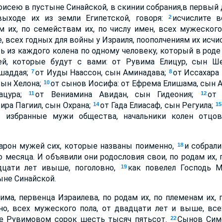
оисею в пустыне Синайской, в скинии собрания,в первый 
выходе их из земли Египетской, говоря:
исчислите 
2
 их, по семействам их, по числу имен, всех мужеского
 всех годных для войны у Израиля, поополчениям их исчис
 из каждого колена по одному человеку, который в роде
й, которые будут с вами: от Рувима Елицур, сын Ш
шаддая;
от Иуды Наассон, сын Аминадава;
от Иссахара 
7
8
сын Хелона;
от сынов Иосифа: от Ефрема Елишама, сын 
10
ацура;
от Вениамина Авидан, сын Гидеония;
от 
11
12
сира Пагиил, сын Охрана;
от Гада Елиасаф, сын Регуила;
14
15
 избранные мужи общества, начальники колен отцов
арон мужей сих, которые названы поименно,
и собрал
18
 месяца. И объявили они родословия свои, по родам их, 
дцати лет ивыше, поголовно,
как повелел Господь 
19
ыне Синайской.
ма, первенца Израилева, по родам их, по племенам их, 
вно, всех мужеского пола, от двадцати лет и выше, все
не Рувимовом сорок шесть тысяч пятьсот.
Сынов Симе
22