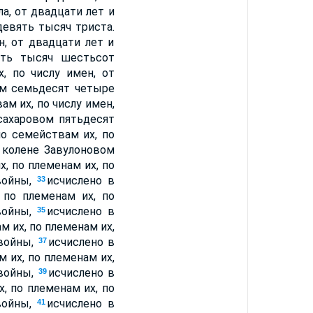
ла, от двадцати лет и
евять тысяч триста.
н, от двадцати лет и
ять тысяч шестьсот
, по числу имен, от
ом семьдесят четыре
ам их, по числу имен,
сахаровом пятьдесят
по семействам их, по
 колене Завулоновом
, по племенам их, по
войны,
исчислено в
33
 по племенам их, по
войны,
исчислено в
35
 их, по племенам их,
 войны,
исчислено в
37
 их, по племенам их,
 войны,
исчислено в
39
, по племенам их, по
войны,
исчислено в
41