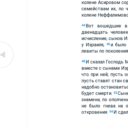
колене Асировом сор
семействам их, по 
колене Неффалимово
Вот вошедшие в 
44
двенадцать челове
исчисление, сынов И
у Израиля,
и было
46
левиты по поколения
И сказал Господь 
48
вместе с сынами Из
что при ней; пусть 
пусть ставят стан с
надобно остановитьс
будет смерти.
Сыны
52
знамени, по ополче
не было гнева на 
откровения.
И сдел
54