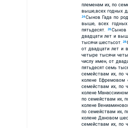
племенам их, по семе
выше,всех годных д
Сынов Гада по род
24
выше, всех годны
пятьдесят.
Сынов 
26
двадцати лет и выш
тысячи шестьсот.
28
от двадцати лет и 
четыре тысячи чет
числу имен, от двад
пятьдесят семь тыс
семействам их, по 
колене Ефремовом 
семействам их, по 
колене Манассиином
по семействам их, п
колене Вениаминово
по семействам их, п
колене Дановом шес
семействам их, по 