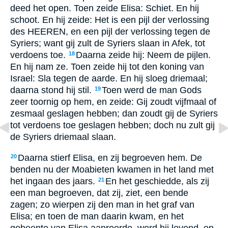
deed het open. Toen zeide Elisa: Schiet. En hij
schoot. En hij zeide: Het is een pijl der verlossing
des HEEREN, en een pijl der verlossing tegen de
Syriers; want gij zult de Syriers slaan in Afek, tot
verdoens toe.
Daarna zeide hij: Neem de pijlen.
18
En hij nam ze. Toen zeide hij tot den koning van
Israel: Sla tegen de aarde. En hij sloeg driemaal;
daarna stond hij stil.
Toen werd de man Gods
19
zeer toornig op hem, en zeide: Gij zoudt vijfmaal of
zesmaal geslagen hebben; dan zoudt gij de Syriers
tot verdoens toe geslagen hebben; doch nu zult gij
de Syriers driemaal slaan.
Daarna stierf Elisa, en zij begroeven hem. De
20
benden nu der Moabieten kwamen in het land met
het ingaan des jaars.
En het geschiedde, als zij
21
een man begroeven, dat zij, ziet, een bende
zagen; zo wierpen zij den man in het graf van
Elisa; en toen de man daarin kwam, en het
gebeente van Elisa aanroerde, werd hij levend, en