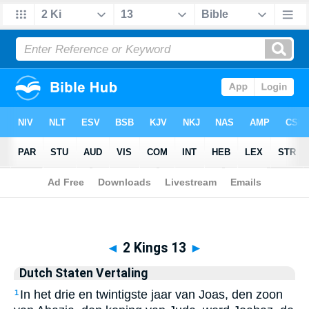
Biblia
>
Dutch Staten Vertaling
> 2 Kings 13
◄
2 Kings 13
►
Dutch Staten Vertaling
In het drie en twintigste jaar van Joas, den zoon
1