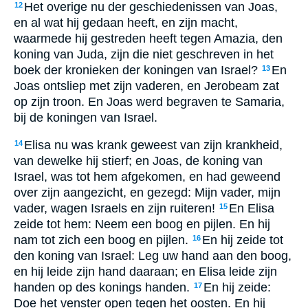
Het overige nu der geschiedenissen van Joas,
12
en al wat hij gedaan heeft, en zijn macht,
waarmede hij gestreden heeft tegen Amazia, den
koning van Juda, zijn die niet geschreven in het
boek der kronieken der koningen van Israel?
En
13
Joas ontsliep met zijn vaderen, en Jerobeam zat
op zijn troon. En Joas werd begraven te Samaria,
bij de koningen van Israel.
Elisa nu was krank geweest van zijn krankheid,
14
van dewelke hij stierf; en Joas, de koning van
Israel, was tot hem afgekomen, en had geweend
over zijn aangezicht, en gezegd: Mijn vader, mijn
vader, wagen Israels en zijn ruiteren!
En Elisa
15
zeide tot hem: Neem een boog en pijlen. En hij
nam tot zich een boog en pijlen.
En hij zeide tot
16
den koning van Israel: Leg uw hand aan den boog,
en hij leide zijn hand daaraan; en Elisa leide zijn
handen op des konings handen.
En hij zeide:
17
Doe het venster open tegen het oosten. En hij