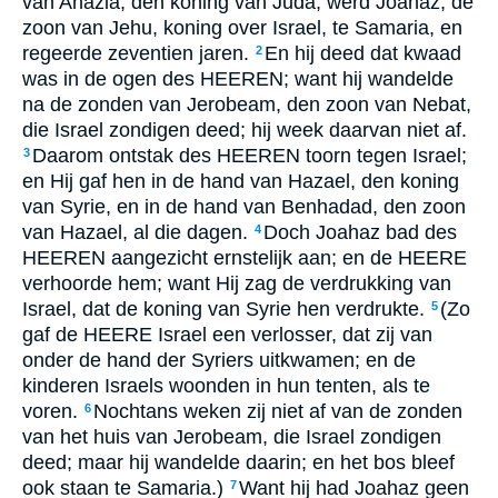
van Ahazia, den koning van Juda, werd Joahaz, de
zoon van Jehu, koning over Israel, te Samaria, en
regeerde zeventien jaren.
En hij deed dat kwaad
2
was in de ogen des HEEREN; want hij wandelde
na de zonden van Jerobeam, den zoon van Nebat,
die Israel zondigen deed; hij week daarvan niet af.
Daarom ontstak des HEEREN toorn tegen Israel;
3
en Hij gaf hen in de hand van Hazael, den koning
van Syrie, en in de hand van Benhadad, den zoon
van Hazael, al die dagen.
Doch Joahaz bad des
4
HEEREN aangezicht ernstelijk aan; en de HEERE
verhoorde hem; want Hij zag de verdrukking van
Israel, dat de koning van Syrie hen verdrukte.
(Zo
5
gaf de HEERE Israel een verlosser, dat zij van
onder de hand der Syriers uitkwamen; en de
kinderen Israels woonden in hun tenten, als te
voren.
Nochtans weken zij niet af van de zonden
6
van het huis van Jerobeam, die Israel zondigen
deed; maar hij wandelde daarin; en het bos bleef
ook staan te Samaria.)
Want hij had Joahaz geen
7