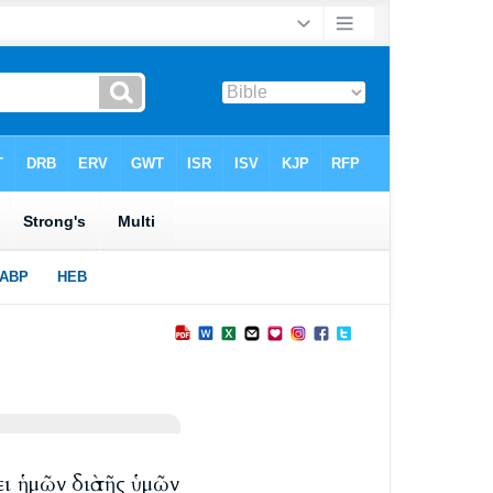
ι ἡμῶν διὰ τῆς ὑμῶν