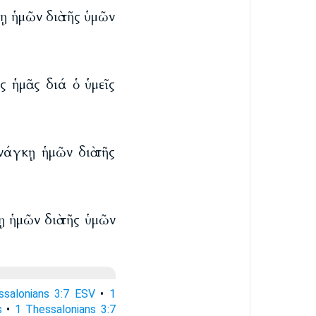
ῃ ἡμῶν διὰ τῆς ὑμῶν
ς ἡμᾶς διά ὁ ὑμεῖς
νάγκῃ ἡμῶν διὰ τῆς
ῃ ἡμῶν διὰ τῆς ὑμῶν
ssalonians 3:7 ESV
•
1
s
•
1 Thessalonians 3:7