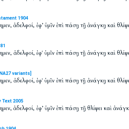
stament 1904
ημεν, ἀδελφοί, ἐφ’ ὑμῖν ἐπὶ πάσῃ τῇ ἀνάγκῃ καὶ θλίψε
881
ημεν, ἀδελφοί, ἐφ' ὑμῖν ἐπὶ πάσῃ τῇ ἀνάγκῃ καὶ θλίψε
NA27 variants]
ημεν, ἀδελφοί, ἐφ' ὑμῖν ἐπὶ πάσῃ τῇ ἀνάγκῃ καὶ θλίψε
y Text 2005
ημεν, ἀδελφοί, ἐφ’ ὑμῖν ἐπὶ πάσῃ τῇ θλίψει καὶ ἀνάγκ
ch 1904