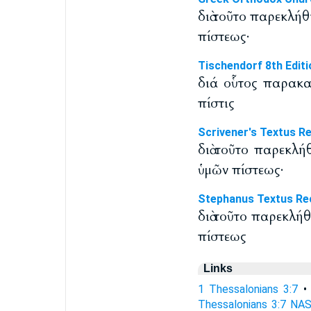
διὰ τοῦτο παρεκλήθ
πίστεως·
Tischendorf 8th Editi
διά οὗτος παρακαλ
πίστις
Scrivener's Textus R
διὰ τοῦτο παρεκλή
ὑμῶν πίστεως·
Stephanus Textus Re
διὰ τοῦτο παρεκλήθ
πίστεως
Links
1 Thessalonians 3:7
Thessalonians 3:7 NA