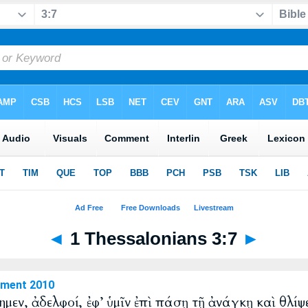
◄
1 Thessalonians 3:7
►
ament 2010
ημεν, ἀδελφοί, ἐφ’ ὑμῖν ἐπὶ πάσῃ τῇ ἀνάγκῃ καὶ θλίψε