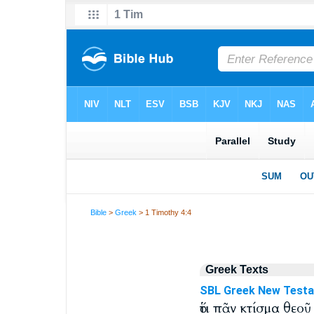
Bible
>
Greek
> 1 Timothy 4:4
Greek Texts
SBL Greek New Test
ὅτι πᾶν κτίσμα θεο