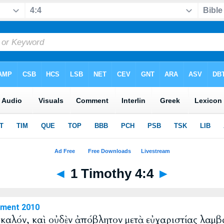
◄
1 Timothy 4:4
►
ament 2010
ῦ καλόν, καὶ οὐδὲν ἀπόβλητον μετὰ εὐχαριστίας λαμβ