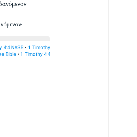
βανόμενον·
ανόμενον·
y 4:4 NASB
•
1 Timothy
se Bible
•
1 Timothy 4:4