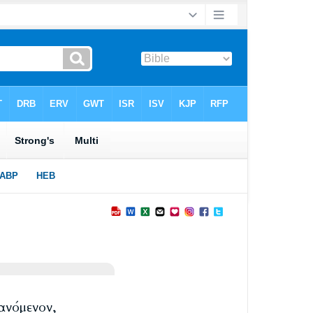
ανόμενον,