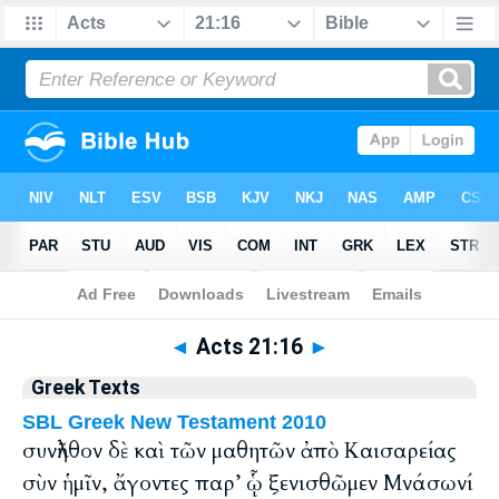
Bible
>
Greek
> Acts 21:16
◄
Acts 21:16
►
Greek Texts
SBL Greek New Testament 2010
συνῆλθον δὲ καὶ τῶν μαθητῶν ἀπὸ Καισαρείας
σὺν ἡμῖν, ἄγοντες παρ’ ᾧ ξενισθῶμεν Μνάσωνί