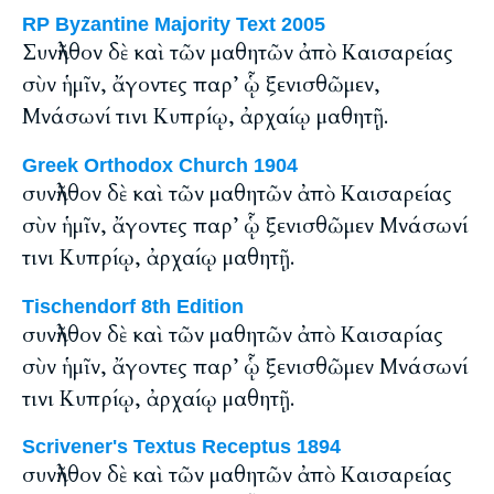
RP Byzantine Majority Text 2005
Συνῆλθον δὲ καὶ τῶν μαθητῶν ἀπὸ Καισαρείας
σὺν ἡμῖν, ἄγοντες παρ’ ᾧ ξενισθῶμεν,
Μνάσωνί τινι Κυπρίῳ, ἀρχαίῳ μαθητῇ.
Greek Orthodox Church 1904
συνῆλθον δὲ καὶ τῶν μαθητῶν ἀπὸ Καισαρείας
σὺν ἡμῖν, ἄγοντες παρ’ ᾧ ξενισθῶμεν Μνάσωνί
τινι Κυπρίῳ, ἀρχαίῳ μαθητῇ.
Tischendorf 8th Edition
συνῆλθον δὲ καὶ τῶν μαθητῶν ἀπὸ Καισαρίας
σὺν ἡμῖν, ἄγοντες παρ’ ᾧ ξενισθῶμεν Μνάσωνί
τινι Κυπρίῳ, ἀρχαίῳ μαθητῇ.
Scrivener's Textus Receptus 1894
συνῆλθον δὲ καὶ τῶν μαθητῶν ἀπὸ Καισαρείας