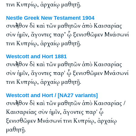
τινι Κυπρίῳ, ἀρχαίῳ μαθητῇ.
Nestle Greek New Testament 1904
συνῆλθον δὲ καὶ τῶν μαθητῶν ἀπὸ Καισαρίας
σὺν ἡμῖν, ἄγοντες παρ’ ᾧ ξενισθῶμεν Μνάσωνί
τινι Κυπρίῳ, ἀρχαίῳ μαθητῇ.
Westcott and Hort 1881
συνῆλθον δὲ καὶ τῶν μαθητῶν ἀπὸ Καισαρίας
σὺν ἡμῖν, ἄγοντες παρ' ᾧ ξενισθῶμεν Μνάσωνί
τινι Κυπρίῳ, ἀρχαίῳ μαθητῇ.
Westcott and Hort / [NA27 variants]
συνῆλθον δὲ καὶ τῶν μαθητῶν ἀπὸ Καισαρίας /
Καισαρείας σὺν ἡμῖν, ἄγοντες παρ' ᾧ
ξενισθῶμεν Μνάσωνί τινι Κυπρίῳ, ἀρχαίῳ
μαθητῇ.