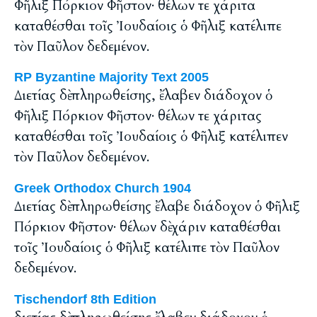
Φῆλιξ Πόρκιον Φῆστον· θέλων τε χάριτα
καταθέσθαι τοῖς Ἰουδαίοις ὁ Φῆλιξ κατέλιπε
τὸν Παῦλον δεδεμένον.
RP Byzantine Majority Text 2005
Διετίας δὲ πληρωθείσης, ἔλαβεν διάδοχον ὁ
Φῆλιξ Πόρκιον Φῆστον· θέλων τε χάριτας
καταθέσθαι τοῖς Ἰουδαίοις ὁ Φῆλιξ κατέλιπεν
τὸν Παῦλον δεδεμένον.
Greek Orthodox Church 1904
Διετίας δὲ πληρωθείσης ἔλαβε διάδοχον ὁ Φῆλιξ
Πόρκιον Φῆστον· θέλων δὲ χάριν καταθέσθαι
τοῖς Ἰουδαίοις ὁ Φῆλιξ κατέλιπε τὸν Παῦλον
δεδεμένον.
Tischendorf 8th Edition