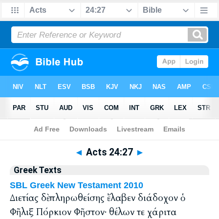
Bible
>
Greek
> Acts 24:27
◄
Acts 24:27
►
Greek Texts
SBL Greek New Testament 2010
Διετίας δὲ πληρωθείσης ἔλαβεν διάδοχον ὁ
Φῆλιξ Πόρκιον Φῆστον· θέλων τε χάριτα