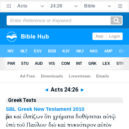
Bible
>
Greek
> Acts 24:26
◄
Acts 24:26
►
Greek Texts
SBL Greek New Testament 2010
ἅμα καὶ ἐλπίζων ὅτι χρήματα δοθήσεται αὐτῷ
ὑπὸ τοῦ Παύλου· διὸ καὶ πυκνότερον αὐτὸν