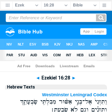
Bible
>
Hebrew
> Ezekiel 16:28
◄
Ezekiel 16:28
►
Hebrew Texts
Westminster Leningrad Codex
וַתִּזְנִי֙ אֶל־בְּנֵ֣י אַשּׁ֔וּר מִבִּלְתִּ֖י שָׂבְעָתֵ֑ךְ
וַתִּזְנִ֕ים וְגַ֖ם לֹ֥א שָׂבָֽעַתְּ׃