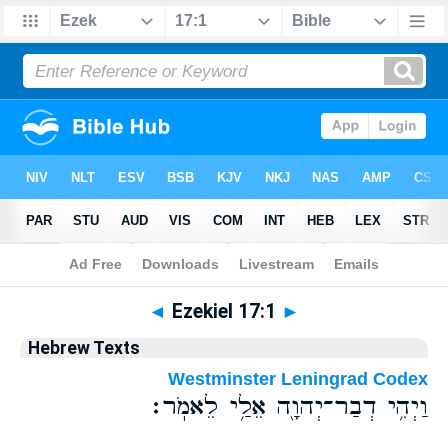
Bible
>
Hebrew
> Ezekiel 17:1
◄
Ezekiel 17:1
►
Hebrew Texts
Westminster Leningrad Codex
וַיְהִ֥י דְבַר־יְהוָ֖ה אֵלַ֥י לֵאמֹֽר׃