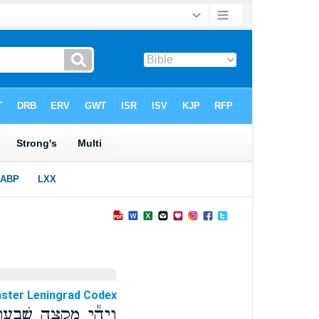
ster Leningrad Codex
וַיְהִ֕י מִקְצֵ֖ה שִׁבְ