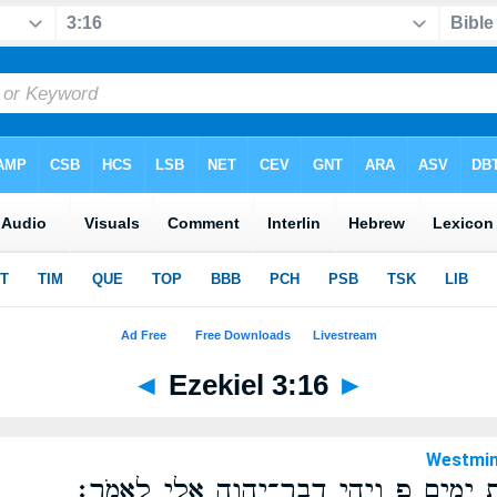
◄
Ezekiel 3:16
►
Westmin
עַ֣ת יָמִ֑ים פ וַיְהִ֥י דְבַר־יְהוָ֖ה אֵלַ֥י לֵאמֹֽר׃