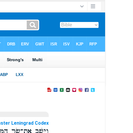
ster Leningrad Codex
וַיָּ֛שֶׁב אֶת־שַׂ֥ר הַמּ