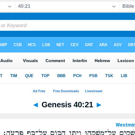
◄
Genesis 40:21
►
Westmin
ַשְׁקִ֖ים עַל־מַשְׁקֵ֑הוּ וַיִּתֵּ֥ן הַכּ֖וֹס עַל־כַּ֥ף פַּרְעֹֽה׃