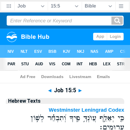
Bible
>
Hebrew
> Job 15:5
◄
Job 15:5
►
Hebrew Texts
Westminster Leningrad Codex
כִּ֤י יְאַלֵּ֣ף עֲוֺנְךָ֣ פִ֑יךָ וְ֝תִבְחַ֗ר לְשׁ֣וֹן
עֲרוּמִֽים׃