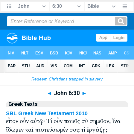
Bible
>
Greek
> John 6:30
◄
John 6:30
►
Greek Texts
SBL Greek New Testament 2010
εἶπον οὖν αὐτῷ· Τί οὖν ποιεῖς σὺ σημεῖον, ἵνα
ἴδωμεν καὶ πιστεύσωμέν σοι; τί ἐργάζῃ;