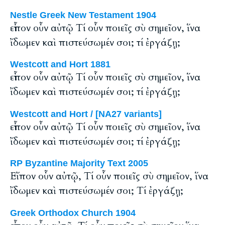
Nestle Greek New Testament 1904
εἶπον οὖν αὐτῷ Τί οὖν ποιεῖς σὺ σημεῖον, ἵνα
ἴδωμεν καὶ πιστεύσωμέν σοι; τί ἐργάζῃ;
Westcott and Hort 1881
εἶπον οὖν αὐτῷ Τί οὖν ποιεῖς σὺ σημεῖον, ἵνα
ἴδωμεν καὶ πιστεύσωμέν σοι; τί ἐργάζῃ;
Westcott and Hort / [NA27 variants]
εἶπον οὖν αὐτῷ Τί οὖν ποιεῖς σὺ σημεῖον, ἵνα
ἴδωμεν καὶ πιστεύσωμέν σοι; τί ἐργάζῃ;
RP Byzantine Majority Text 2005
Εἴπον οὖν αὐτῷ, Tί οὖν ποιεῖς σὺ σημεῖον, ἵνα
ἴδωμεν καὶ πιστεύσωμέν σοι; Tί ἐργάζῃ;
Greek Orthodox Church 1904