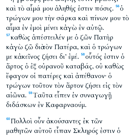
καὶ τὸ αἷμά μου ἀληθής ἐστιν πόσις.
ὁ
56
τρώγων μου τὴν σάρκα καὶ πίνων μου τὸ
αἷμα ἐν ἐμοὶ μένει κἀγὼ ἐν αὐτῷ.
καθὼς ἀπέστειλέν με ὁ ζῶν Πατὴρ
57
κἀγὼ ζῶ διὰ τὸν Πατέρα, καὶ ὁ τρώγων
με κἀκεῖνος ζήσει δι’ ἐμέ.
οὗτός ἐστιν ὁ
58
ἄρτος ὁ ἐξ οὐρανοῦ καταβάς, οὐ καθὼς
ἔφαγον οἱ πατέρες καὶ ἀπέθανον· ὁ
τρώγων τοῦτον τὸν ἄρτον ζήσει εἰς τὸν
αἰῶνα.
Ταῦτα εἶπεν ἐν συναγωγῇ
59
διδάσκων ἐν Καφαρναούμ.
Πολλοὶ οὖν ἀκούσαντες ἐκ τῶν
60
μαθητῶν αὐτοῦ εἶπαν Σκληρός ἐστιν ὁ