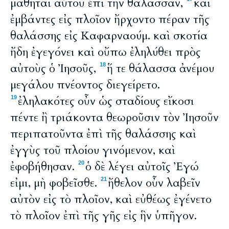
μαθηταὶ αὐτοῦ ἐπὶ τὴν θάλασσαν,
καὶ
ἐμβάντες εἰς πλοῖον ἤρχοντο πέραν τῆς
θαλάσσης εἰς Καφαρναούμ. καὶ σκοτία
ἤδη ἐγεγόνει καὶ οὔπω ἐληλύθει πρὸς
αὐτοὺς ὁ Ἰησοῦς,
ἥ τε θάλασσα ἀνέμου
18
μεγάλου πνέοντος διεγείρετο.
ἐληλακότες οὖν ὡς σταδίους εἴκοσι
19
πέντε ἢ τριάκοντα θεωροῦσιν τὸν Ἰησοῦν
περιπατοῦντα ἐπὶ τῆς θαλάσσης καὶ
ἐγγὺς τοῦ πλοίου γινόμενον, καὶ
ἐφοβήθησαν.
ὁ δὲ λέγει αὐτοῖς Ἐγώ
20
εἰμι, μὴ φοβεῖσθε.
ἤθελον οὖν λαβεῖν
21
αὐτὸν εἰς τὸ πλοῖον, καὶ εὐθέως ἐγένετο
τὸ πλοῖον ἐπὶ τῆς γῆς εἰς ἣν ὑπῆγον.