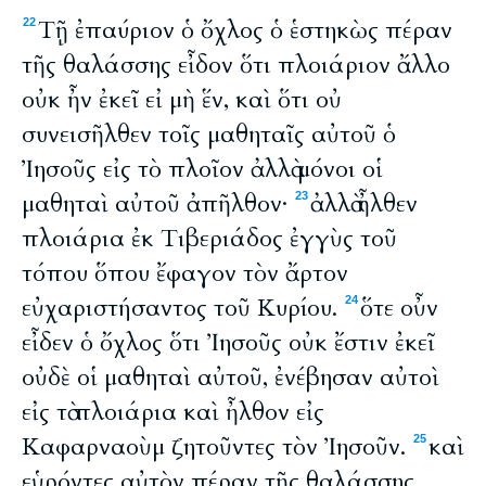
Τῇ ἐπαύριον ὁ ὄχλος ὁ ἑστηκὼς πέραν
22
τῆς θαλάσσης εἶδον ὅτι πλοιάριον ἄλλο
οὐκ ἦν ἐκεῖ εἰ μὴ ἕν, καὶ ὅτι οὐ
συνεισῆλθεν τοῖς μαθηταῖς αὐτοῦ ὁ
Ἰησοῦς εἰς τὸ πλοῖον ἀλλὰ μόνοι οἱ
μαθηταὶ αὐτοῦ ἀπῆλθον·
ἀλλὰ ἦλθεν
23
πλοιάρια ἐκ Τιβεριάδος ἐγγὺς τοῦ
τόπου ὅπου ἔφαγον τὸν ἄρτον
εὐχαριστήσαντος τοῦ Κυρίου.
ὅτε οὖν
24
εἶδεν ὁ ὄχλος ὅτι Ἰησοῦς οὐκ ἔστιν ἐκεῖ
οὐδὲ οἱ μαθηταὶ αὐτοῦ, ἐνέβησαν αὐτοὶ
εἰς τὰ πλοιάρια καὶ ἦλθον εἰς
Καφαρναοὺμ ζητοῦντες τὸν Ἰησοῦν.
καὶ
25
εὑρόντες αὐτὸν πέραν τῆς θαλάσσης