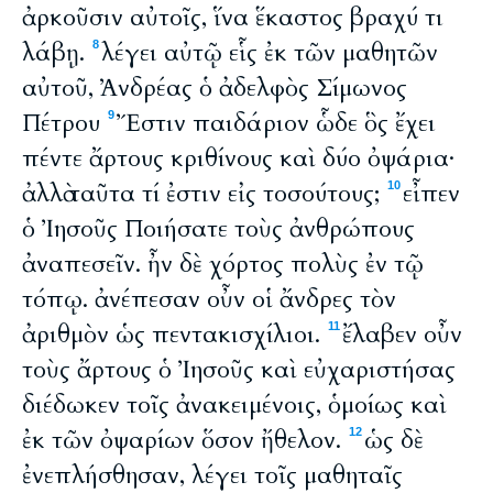
ἀρκοῦσιν αὐτοῖς, ἵνα ἕκαστος βραχύ τι
λάβῃ.
λέγει αὐτῷ εἷς ἐκ τῶν μαθητῶν
8
αὐτοῦ, Ἀνδρέας ὁ ἀδελφὸς Σίμωνος
Πέτρου
Ἔστιν παιδάριον ὧδε ὃς ἔχει
9
πέντε ἄρτους κριθίνους καὶ δύο ὀψάρια·
ἀλλὰ ταῦτα τί ἐστιν εἰς τοσούτους;
εἶπεν
10
ὁ Ἰησοῦς Ποιήσατε τοὺς ἀνθρώπους
ἀναπεσεῖν. ἦν δὲ χόρτος πολὺς ἐν τῷ
τόπῳ. ἀνέπεσαν οὖν οἱ ἄνδρες τὸν
ἀριθμὸν ὡς πεντακισχίλιοι.
ἔλαβεν οὖν
11
τοὺς ἄρτους ὁ Ἰησοῦς καὶ εὐχαριστήσας
διέδωκεν τοῖς ἀνακειμένοις, ὁμοίως καὶ
ἐκ τῶν ὀψαρίων ὅσον ἤθελον.
ὡς δὲ
12
ἐνεπλήσθησαν, λέγει τοῖς μαθηταῖς