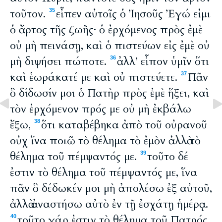
τοῦτον.
εἶπεν αὐτοῖς ὁ Ἰησοῦς Ἐγώ εἰμι
35
ὁ ἄρτος τῆς ζωῆς· ὁ ἐρχόμενος πρὸς ἐμὲ
οὐ μὴ πεινάσῃ, καὶ ὁ πιστεύων εἰς ἐμὲ οὐ
μὴ διψήσει πώποτε.
ἀλλ’ εἶπον ὑμῖν ὅτι
36
καὶ ἑωράκατέ με καὶ οὐ πιστεύετε.
Πᾶν
37
ὃ δίδωσίν μοι ὁ Πατὴρ πρὸς ἐμὲ ἥξει, καὶ
τὸν ἐρχόμενον πρός με οὐ μὴ ἐκβάλω
ἔξω,
ὅτι καταβέβηκα ἀπὸ τοῦ οὐρανοῦ
38
οὐχ ἵνα ποιῶ τὸ θέλημα τὸ ἐμὸν ἀλλὰ τὸ
θέλημα τοῦ πέμψαντός με.
τοῦτο δέ
39
ἐστιν τὸ θέλημα τοῦ πέμψαντός με, ἵνα
πᾶν ὃ δέδωκέν μοι μὴ ἀπολέσω ἐξ αὐτοῦ,
ἀλλὰ ἀναστήσω αὐτὸ ἐν τῇ ἐσχάτῃ ἡμέρᾳ.
τοῦτο γάρ ἐστιν τὸ θέλημα τοῦ Πατρός
40