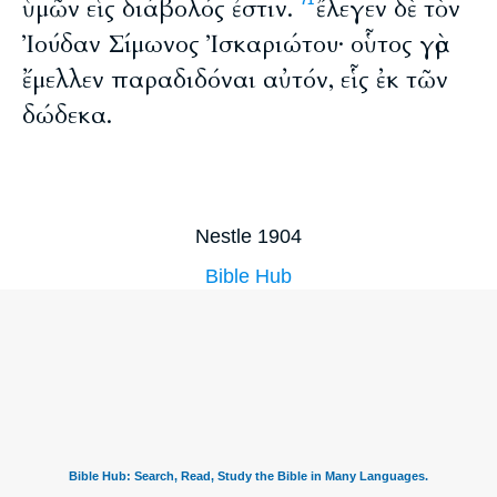
ὑμῶν εἷς διάβολός ἐστιν.
ἔλεγεν δὲ τὸν
71
Ἰούδαν Σίμωνος Ἰσκαριώτου· οὗτος γὰρ
ἔμελλεν παραδιδόναι αὐτόν, εἷς ἐκ τῶν
δώδεκα.
Nestle 1904
Bible Hub