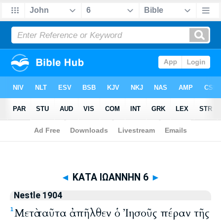
Biblia
>
Nestle 1904
> ΚΑΤΑ ΙΩΑΝΝΗΝ 6
◄
ΚΑΤΑ ΙΩΑΝΝΗΝ 6
►
Nestle 1904
Μετὰ ταῦτα ἀπῆλθεν ὁ Ἰησοῦς πέραν τῆς
1