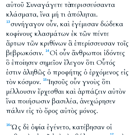
αὐτοῦ Συναγάγετε τὰ περισσεύσαντα
κλάσματα, ἵνα μή τι ἀπόληται.
συνήγαγον οὖν, καὶ ἐγέμισαν δώδεκα
13
κοφίνους κλασμάτων ἐκ τῶν πέντε
ἄρτων τῶν κριθίνων ἃ ἐπερίσσευσαν τοῖς
βεβρωκόσιν.
Οἱ οὖν ἄνθρωποι ἰδόντες
14
ὃ ἐποίησεν σημεῖον ἔλεγον ὅτι Οὗτός
ἐστιν ἀληθῶς ὁ προφήτης ὁ ἐρχόμενος εἰς
τὸν κόσμον.
Ἰησοῦς οὖν γνοὺς ὅτι
15
μέλλουσιν ἔρχεσθαι καὶ ἁρπάζειν αὐτὸν
ἵνα ποιήσωσιν βασιλέα, ἀνεχώρησεν
πάλιν εἰς τὸ ὄρος αὐτὸς μόνος.
Ὡς δὲ ὀψία ἐγένετο, κατέβησαν οἱ
16
17