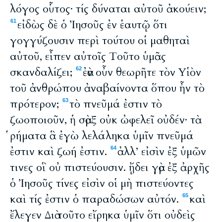
λόγος οὗτος· τίς δύναται αὐτοῦ ἀκούειν;
εἰδὼς δὲ ὁ Ἰησοῦς ἐν ἑαυτῷ ὅτι
61
γογγύζουσιν περὶ τούτου οἱ μαθηταὶ
αὐτοῦ, εἶπεν αὐτοῖς Τοῦτο ὑμᾶς
σκανδαλίζει;
ἐὰν οὖν θεωρῆτε τὸν Υἱὸν
62
τοῦ ἀνθρώπου ἀναβαίνοντα ὅπου ἦν τὸ
πρότερον;
τὸ πνεῦμά ἐστιν τὸ
63
ζωοποιοῦν, ἡ σὰρξ οὐκ ὠφελεῖ οὐδέν· τὰ
ῥήματα ἃ ἐγὼ λελάληκα ὑμῖν πνεῦμά
ἐστιν καὶ ζωή ἐστιν.
ἀλλ’ εἰσὶν ἐξ ὑμῶν
64
τινες οἳ οὐ πιστεύουσιν. ᾔδει γὰρ ἐξ ἀρχῆς
ὁ Ἰησοῦς τίνες εἰσὶν οἱ μὴ πιστεύοντες
καὶ τίς ἐστιν ὁ παραδώσων αὐτόν.
καὶ
65
ἔλεγεν Διὰ τοῦτο εἴρηκα ὑμῖν ὅτι οὐδεὶς