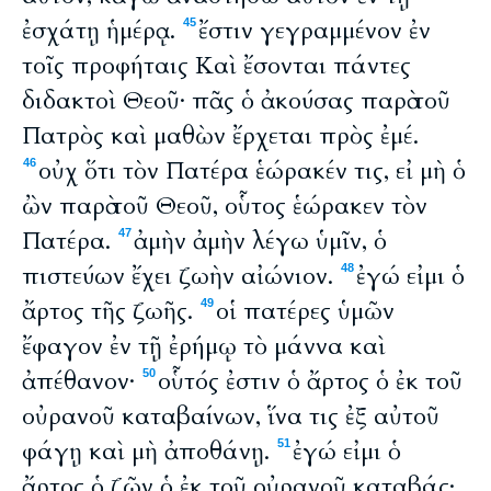
ἐσχάτῃ ἡμέρᾳ.
ἔστιν γεγραμμένον ἐν
45
τοῖς προφήταις Καὶ ἔσονται πάντες
διδακτοὶ Θεοῦ· πᾶς ὁ ἀκούσας παρὰ τοῦ
Πατρὸς καὶ μαθὼν ἔρχεται πρὸς ἐμέ.
οὐχ ὅτι τὸν Πατέρα ἑώρακέν τις, εἰ μὴ ὁ
46
ὢν παρὰ τοῦ Θεοῦ, οὗτος ἑώρακεν τὸν
Πατέρα.
ἀμὴν ἀμὴν λέγω ὑμῖν, ὁ
47
πιστεύων ἔχει ζωὴν αἰώνιον.
ἐγώ εἰμι ὁ
48
ἄρτος τῆς ζωῆς.
οἱ πατέρες ὑμῶν
49
ἔφαγον ἐν τῇ ἐρήμῳ τὸ μάννα καὶ
ἀπέθανον·
οὗτός ἐστιν ὁ ἄρτος ὁ ἐκ τοῦ
50
οὐρανοῦ καταβαίνων, ἵνα τις ἐξ αὐτοῦ
φάγῃ καὶ μὴ ἀποθάνῃ.
ἐγώ εἰμι ὁ
51
ἄρτος ὁ ζῶν ὁ ἐκ τοῦ οὐρανοῦ καταβάς·