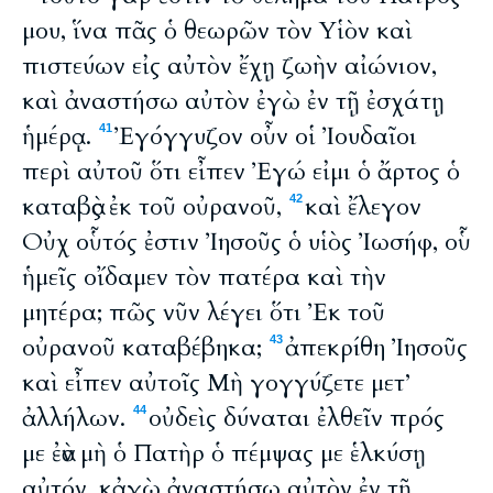
μου, ἵνα πᾶς ὁ θεωρῶν τὸν Υἱὸν καὶ
πιστεύων εἰς αὐτὸν ἔχῃ ζωὴν αἰώνιον,
καὶ ἀναστήσω αὐτὸν ἐγὼ ἐν τῇ ἐσχάτῃ
ἡμέρᾳ.
Ἐγόγγυζον οὖν οἱ Ἰουδαῖοι
41
περὶ αὐτοῦ ὅτι εἶπεν Ἐγώ εἰμι ὁ ἄρτος ὁ
καταβὰς ἐκ τοῦ οὐρανοῦ,
καὶ ἔλεγον
42
Οὐχ οὗτός ἐστιν Ἰησοῦς ὁ υἱὸς Ἰωσήφ, οὗ
ἡμεῖς οἴδαμεν τὸν πατέρα καὶ τὴν
μητέρα; πῶς νῦν λέγει ὅτι Ἐκ τοῦ
οὐρανοῦ καταβέβηκα;
ἀπεκρίθη Ἰησοῦς
43
καὶ εἶπεν αὐτοῖς Μὴ γογγύζετε μετ’
ἀλλήλων.
οὐδεὶς δύναται ἐλθεῖν πρός
44
με ἐὰν μὴ ὁ Πατὴρ ὁ πέμψας με ἑλκύσῃ
αὐτόν, κἀγὼ ἀναστήσω αὐτὸν ἐν τῇ