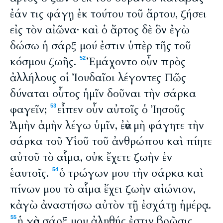
ἐάν τις φάγῃ ἐκ τούτου τοῦ ἄρτου, ζήσει
εἰς τὸν αἰῶνα· καὶ ὁ ἄρτος δὲ ὃν ἐγὼ
δώσω ἡ σάρξ μού ἐστιν ὑπὲρ τῆς τοῦ
κόσμου ζωῆς.
Ἐμάχοντο οὖν πρὸς
52
ἀλλήλους οἱ Ἰουδαῖοι λέγοντες Πῶς
δύναται οὗτος ἡμῖν δοῦναι τὴν σάρκα
φαγεῖν;
εἶπεν οὖν αὐτοῖς ὁ Ἰησοῦς
53
Ἀμὴν ἀμὴν λέγω ὑμῖν, ἐὰν μὴ φάγητε τὴν
σάρκα τοῦ Υἱοῦ τοῦ ἀνθρώπου καὶ πίητε
αὐτοῦ τὸ αἷμα, οὐκ ἔχετε ζωὴν ἐν
ἑαυτοῖς.
ὁ τρώγων μου τὴν σάρκα καὶ
54
πίνων μου τὸ αἷμα ἔχει ζωὴν αἰώνιον,
κἀγὼ ἀναστήσω αὐτὸν τῇ ἐσχάτῃ ἡμέρᾳ.
ἡ γὰρ σάρξ μου ἀληθής ἐστιν βρῶσις,
55