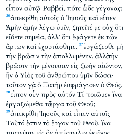
εἶπον αὐτῷ Ῥαββεί, πότε ὧδε γέγονας;
ἀπεκρίθη αὐτοῖς ὁ Ἰησοῦς καὶ εἶπεν
26
Ἀμὴν ἀμὴν λέγω ὑμῖν, ζητεῖτέ με οὐχ ὅτι
εἴδετε σημεῖα, ἀλλ’ ὅτι ἐφάγετε ἐκ τῶν
ἄρτων καὶ ἐχορτάσθητε.
ἐργάζεσθε μὴ
27
τὴν βρῶσιν τὴν ἀπολλυμένην, ἀλλὰ τὴν
βρῶσιν τὴν μένουσαν εἰς ζωὴν αἰώνιον,
ἣν ὁ Υἱὸς τοῦ ἀνθρώπου ὑμῖν δώσει·
τοῦτον γὰρ ὁ Πατὴρ ἐσφράγισεν ὁ Θεός.
εἶπον οὖν πρὸς αὐτόν Τί ποιῶμεν ἵνα
28
ἐργαζώμεθα τὰ ἔργα τοῦ Θεοῦ;
ἀπεκρίθη Ἰησοῦς καὶ εἶπεν αὐτοῖς
29
Τοῦτό ἐστιν τὸ ἔργον τοῦ Θεοῦ, ἵνα
πιστεύητε εἰς ὃν ἀπέστειλεν ἐκεῖνος.