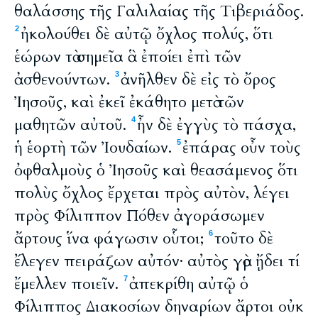
θαλάσσης τῆς Γαλιλαίας τῆς Τιβεριάδος.
ἠκολούθει δὲ αὐτῷ ὄχλος πολύς, ὅτι
2
ἑώρων τὰ σημεῖα ἃ ἐποίει ἐπὶ τῶν
ἀσθενούντων.
ἀνῆλθεν δὲ εἰς τὸ ὄρος
3
Ἰησοῦς, καὶ ἐκεῖ ἐκάθητο μετὰ τῶν
μαθητῶν αὐτοῦ.
ἦν δὲ ἐγγὺς τὸ πάσχα,
4
ἡ ἑορτὴ τῶν Ἰουδαίων.
ἐπάρας οὖν τοὺς
5
ὀφθαλμοὺς ὁ Ἰησοῦς καὶ θεασάμενος ὅτι
πολὺς ὄχλος ἔρχεται πρὸς αὐτὸν, λέγει
πρὸς Φίλιππον Πόθεν ἀγοράσωμεν
ἄρτους ἵνα φάγωσιν οὗτοι;
τοῦτο δὲ
6
ἔλεγεν πειράζων αὐτόν· αὐτὸς γὰρ ᾔδει τί
ἔμελλεν ποιεῖν.
ἀπεκρίθη αὐτῷ ὁ
7
Φίλιππος Διακοσίων δηναρίων ἄρτοι οὐκ