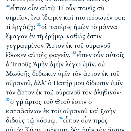
εἶπον οὖν αὐτῷ Τί οὖν ποιεῖς σὺ
30
σημεῖον, ἵνα ἴδωμεν καὶ πιστεύσωμέν σοι;
τί ἐργάζῃ;
οἱ πατέρες ἡμῶν τὸ μάννα
31
ἔφαγον ἐν τῇ ἐρήμῳ, καθώς ἐστιν
γεγραμμένον Ἄρτον ἐκ τοῦ οὐρανοῦ
ἔδωκεν αὐτοῖς φαγεῖν.
εἶπεν οὖν αὐτοῖς
32
ὁ Ἰησοῦς Ἀμὴν ἀμὴν λέγω ὑμῖν, οὐ
Μωϋσῆς δέδωκεν ὑμῖν τὸν ἄρτον ἐκ τοῦ
οὐρανοῦ, ἀλλ’ ὁ Πατήρ μου δίδωσιν ὑμῖν
τὸν ἄρτον ἐκ τοῦ οὐρανοῦ τὸν ἀληθινόν·
ὁ γὰρ ἄρτος τοῦ Θεοῦ ἐστιν ὁ
33
καταβαίνων ἐκ τοῦ οὐρανοῦ καὶ ζωὴν
διδοὺς τῷ κόσμῳ.
εἶπον οὖν πρὸς
34
αὐτόν Κύριε, πάντοτε δὸς ἡμῖν τὸν ἄρτον