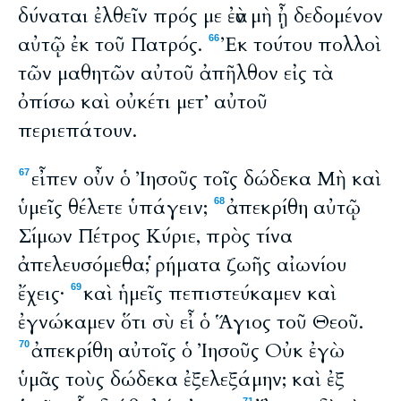
δύναται ἐλθεῖν πρός με ἐὰν μὴ ᾖ δεδομένον
αὐτῷ ἐκ τοῦ Πατρός.
Ἐκ τούτου πολλοὶ
66
τῶν μαθητῶν αὐτοῦ ἀπῆλθον εἰς τὰ
ὀπίσω καὶ οὐκέτι μετ’ αὐτοῦ
περιεπάτουν.
εἶπεν οὖν ὁ Ἰησοῦς τοῖς δώδεκα Μὴ καὶ
67
ὑμεῖς θέλετε ὑπάγειν;
ἀπεκρίθη αὐτῷ
68
Σίμων Πέτρος Κύριε, πρὸς τίνα
ἀπελευσόμεθα; ῥήματα ζωῆς αἰωνίου
ἔχεις·
καὶ ἡμεῖς πεπιστεύκαμεν καὶ
69
ἐγνώκαμεν ὅτι σὺ εἶ ὁ Ἅγιος τοῦ Θεοῦ.
ἀπεκρίθη αὐτοῖς ὁ Ἰησοῦς Οὐκ ἐγὼ
70
ὑμᾶς τοὺς δώδεκα ἐξελεξάμην; καὶ ἐξ