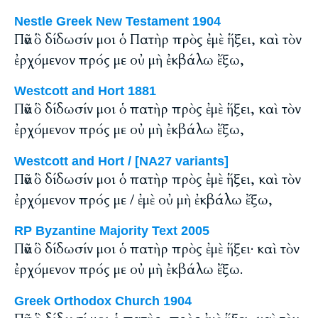
Nestle Greek New Testament 1904
Πᾶν ὃ δίδωσίν μοι ὁ Πατὴρ πρὸς ἐμὲ ἥξει, καὶ τὸν
ἐρχόμενον πρός με οὐ μὴ ἐκβάλω ἔξω,
Westcott and Hort 1881
Πᾶν ὃ δίδωσίν μοι ὁ πατὴρ πρὸς ἐμὲ ἥξει, καὶ τὸν
ἐρχόμενον πρός με οὐ μὴ ἐκβάλω ἔξω,
Westcott and Hort / [NA27 variants]
Πᾶν ὃ δίδωσίν μοι ὁ πατὴρ πρὸς ἐμὲ ἥξει, καὶ τὸν
ἐρχόμενον πρός με / ἐμὲ οὐ μὴ ἐκβάλω ἔξω,
RP Byzantine Majority Text 2005
Πᾶν ὃ δίδωσίν μοι ὁ πατὴρ πρὸς ἐμὲ ἥξει· καὶ τὸν
ἐρχόμενον πρός με οὐ μὴ ἐκβάλω ἔξω.
Greek Orthodox Church 1904