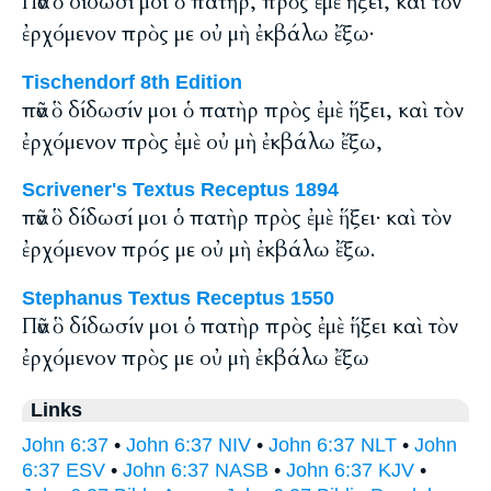
Πᾶν ὃ δίδωσί μοι ὁ πατὴρ, πρὸς ἐμὲ ἥξει, καὶ τὸν
ἐρχόμενον πρὸς με οὐ μὴ ἐκβάλω ἔξω·
Tischendorf 8th Edition
πᾶν ὃ δίδωσίν μοι ὁ πατὴρ πρὸς ἐμὲ ἥξει, καὶ τὸν
ἐρχόμενον πρὸς ἐμὲ οὐ μὴ ἐκβάλω ἔξω,
Scrivener's Textus Receptus 1894
πᾶν ὃ δίδωσί μοι ὁ πατὴρ πρὸς ἐμὲ ἥξει· καὶ τὸν
ἐρχόμενον πρός με οὐ μὴ ἐκβάλω ἔξω.
Stephanus Textus Receptus 1550
Πᾶν ὃ δίδωσίν μοι ὁ πατὴρ πρὸς ἐμὲ ἥξει καὶ τὸν
ἐρχόμενον πρὸς με οὐ μὴ ἐκβάλω ἔξω
Links
John 6:37
•
John 6:37 NIV
•
John 6:37 NLT
•
John
6:37 ESV
•
John 6:37 NASB
•
John 6:37 KJV
•