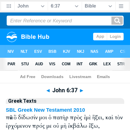
Bible
>
Greek
> John 6:37
◄
John 6:37
►
Greek Texts
SBL Greek New Testament 2010
πᾶν ὃ δίδωσίν μοι ὁ πατὴρ πρὸς ἐμὲ ἥξει, καὶ τὸν
ἐρχόμενον πρός με οὐ μὴ ἐκβάλω ἔξω,