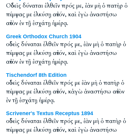
Οὐδεὶς δύναται ἐλθεῖν πρός με, ἐὰν μὴ ὁ πατὴρ ὁ
πέμψας με ἑλκύσῃ αὐτόν, καὶ ἐγὼ ἀναστήσω
αὐτὸν ἐν τῇ ἐσχάτῃ ἡμέρᾳ.
Greek Orthodox Church 1904
οὐδεὶς δύναται ἐλθεῖν πρός με, ἐὰν μὴ ὁ πατὴρ ὁ
πέμψας με ἑλκύσῃ αὐτόν, καὶ ἐγὼ ἀναστήσω
αὐτὸν ἐν τῇ ἐσχάτῃ ἡμέρᾳ.
Tischendorf 8th Edition
οὐδεὶς δύναται ἐλθεῖν πρός με ἐὰν μὴ ὁ πατὴρ ὁ
πέμψας με ἑλκύσῃ αὐτόν, κἀγὼ ἀναστήσω αὐτὸν
ἐν τῇ ἐσχάτῃ ἡμέρᾳ.
Scrivener's Textus Receptus 1894
οὐδεὶς δύναται ἐλθεῖν πρός με, ἐὰν μὴ ὁ πατὴρ ὁ
πέμψας με ἑλκύσῃ αὐτόν, καὶ ἐγὼ ἀναστήσω