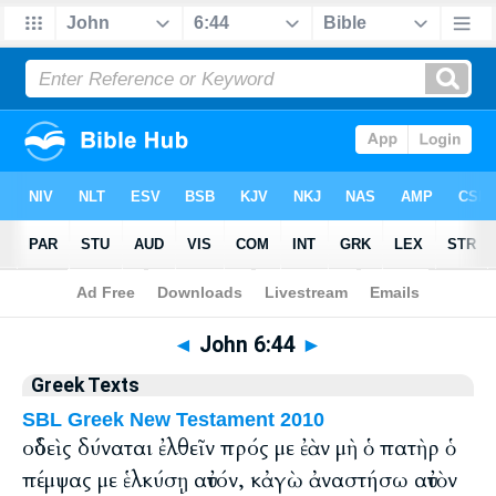
Bible
>
Greek
> John 6:44
◄
John 6:44
►
Greek Texts
SBL Greek New Testament 2010
οὐδεὶς δύναται ἐλθεῖν πρός με ἐὰν μὴ ὁ πατὴρ ὁ
πέμψας με ἑλκύσῃ αὐτόν, κἀγὼ ἀναστήσω αὐτὸν