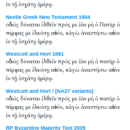
ἐν τῇ ἐσχάτῃ ἡμέρᾳ.
Nestle Greek New Testament 1904
οὐδεὶς δύναται ἐλθεῖν πρός με ἐὰν μὴ ὁ Πατὴρ ὁ
πέμψας με ἑλκύσῃ αὐτόν, κἀγὼ ἀναστήσω αὐτὸν
ἐν τῇ ἐσχάτῃ ἡμέρᾳ.
Westcott and Hort 1881
οὐδεὶς δύναται ἐλθεῖν πρός με ἐὰν μὴ ὁ πατὴρ ὁ
πέμψας με ἑλκύσῃ αὐτόν, κἀγὼ ἀναστήσω αὐτὸν
ἐν τῇ ἐσχάτῃ ἡμέρᾳ.
Westcott and Hort / [NA27 variants]
οὐδεὶς δύναται ἐλθεῖν πρός με ἐὰν μὴ ὁ πατὴρ ὁ
πέμψας με ἑλκύσῃ αὐτόν, κἀγὼ ἀναστήσω αὐτὸν
ἐν τῇ ἐσχάτῃ ἡμέρᾳ.
RP Byzantine Majority Text 2005