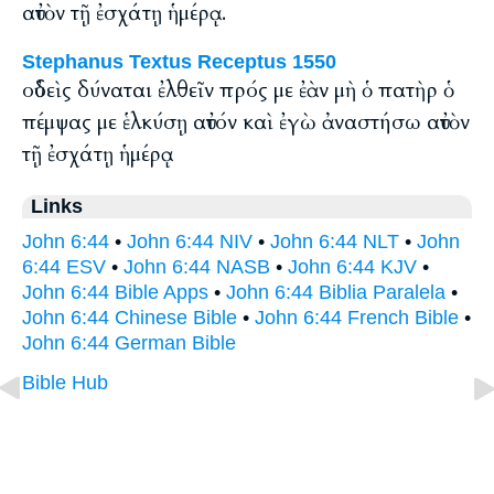
αὐτὸν τῇ ἐσχάτῃ ἡμέρᾳ.
Stephanus Textus Receptus 1550
οὐδεὶς δύναται ἐλθεῖν πρός με ἐὰν μὴ ὁ πατὴρ ὁ
πέμψας με ἑλκύσῃ αὐτόν καὶ ἐγὼ ἀναστήσω αὐτὸν
τῇ ἐσχάτῃ ἡμέρᾳ
Links
John 6:44
•
John 6:44 NIV
•
John 6:44 NLT
•
John
6:44 ESV
•
John 6:44 NASB
•
John 6:44 KJV
•
John 6:44 Bible Apps
•
John 6:44 Biblia Paralela
•
John 6:44 Chinese Bible
•
John 6:44 French Bible
•
John 6:44 German Bible
Bible Hub