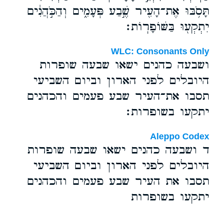
תָּסֹ֥בּוּ אֶת־הָעִ֖יר שֶׁ֣בַע פְּעָמִ֑ים וְהַכֹּ֣הֲנִ֔ים
יִתְקְע֖וּ בַּשּׁוֹפָרֽוֹת׃
WLC: Consonants Only
ושבעה כהנים ישאו שבעה שופרות
היובלים לפני הארון וביום השביעי
תסבו את־העיר שבע פעמים והכהנים
יתקעו בשופרות׃
Aleppo Codex
ד ושבעה כהנים ישאו שבעה שופרות
היובלים לפני הארון וביום השביעי
תסבו את העיר שבע פעמים והכהנים
יתקעו בשופרות