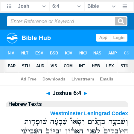
Bible
>
Hebrew
> Joshua 6:4
◄
Joshua 6:4
►
Hebrew Texts
Westminster Leningrad Codex
וְשִׁבְעָ֣ה כֹהֲנִ֡ים יִשְׂאוּ֩ שִׁבְעָ֨ה שׁוֹפְר֤וֹת
הַיּֽוֹבְלִים֙ לִפְנֵ֣י הָאָר֔וֹן וּבַיּוֹם֙ הַשְּׁבִיעִ֔י