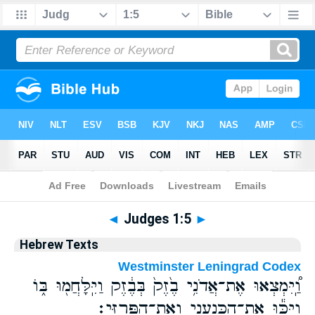
Bible
>
Hebrew
> Judges 1:5
◄
Judges 1:5
►
Hebrew Texts
Westminster Leningrad Codex
וַֽ֠יִּמְצְאוּ אֶת־אֲדֹנִ֥י בֶ֙זֶק֙ בְּבֶ֔זֶק וַיִּֽלָּחֲמ֖וּ בּ֑וֹ
וַיַּכּ֕וּ אֶת־הַֽכְּנַעֲנִ֖י וְאֶת־הַפְּרִזִּֽי׃