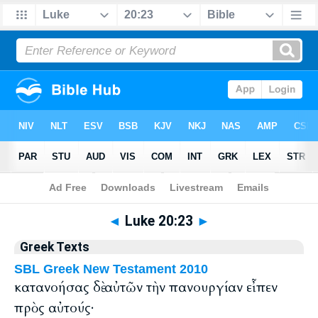
Bible
>
Greek
> Luke 20:23
◄
Luke 20:23
►
Greek Texts
SBL Greek New Testament 2010
κατανοήσας δὲ αὐτῶν τὴν πανουργίαν εἶπεν
πρὸς αὐτούς·