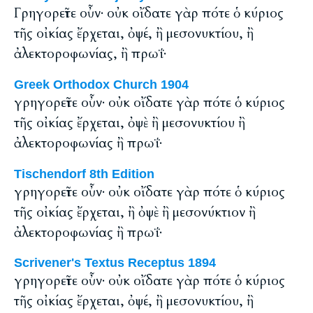
Γρηγορεῖτε οὖν· οὐκ οἴδατε γὰρ πότε ὁ κύριος
τῆς οἰκίας ἔρχεται, ὀψέ, ἢ μεσονυκτίου, ἢ
ἀλεκτοροφωνίας, ἢ πρωΐ·
Greek Orthodox Church 1904
γρηγορεῖτε οὖν· οὐκ οἴδατε γὰρ πότε ὁ κύριος
τῆς οἰκίας ἔρχεται, ὀψὲ ἢ μεσονυκτίου ἢ
ἀλεκτοροφωνίας ἢ πρωΐ·
Tischendorf 8th Edition
γρηγορεῖτε οὖν· οὐκ οἴδατε γὰρ πότε ὁ κύριος
τῆς οἰκίας ἔρχεται, ἢ ὀψὲ ἢ μεσονύκτιον ἢ
ἀλεκτοροφωνίας ἢ πρωΐ·
Scrivener's Textus Receptus 1894
γρηγορεῖτε οὖν· οὐκ οἴδατε γὰρ πότε ὁ κύριος
τῆς οἰκίας ἔρχεται, ὀψέ, ἢ μεσονυκτίου, ἢ