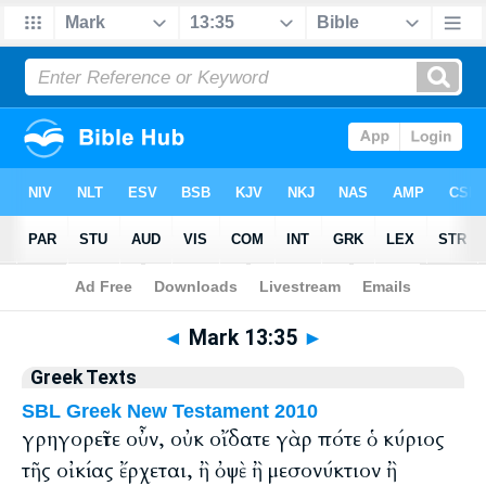
Bible
>
Greek
> Mark 13:35
◄
Mark 13:35
►
Greek Texts
SBL Greek New Testament 2010
γρηγορεῖτε οὖν, οὐκ οἴδατε γὰρ πότε ὁ κύριος
τῆς οἰκίας ἔρχεται, ἢ ὀψὲ ἢ μεσονύκτιον ἢ