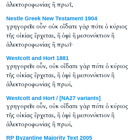
ἀλεκτοροφωνίας ἢ πρωΐ,
Nestle Greek New Testament 1904
γρηγορεῖτε οὖν· οὐκ οἴδατε γὰρ πότε ὁ κύριος
τῆς οἰκίας ἔρχεται, ἢ ὀψὲ ἢ μεσονύκτιον ἢ
ἀλεκτοροφωνίας ἢ πρωΐ·
Westcott and Hort 1881
γρηγορεῖτε οὖν, οὐκ οἴδατε γὰρ πότε ὁ κύριος
τῆς οἰκίας ἔρχεται, ἢ ὀψὲ ἢ μεσονύκτιον ἢ
ἀλεκτοροφωνίας ἢ πρωί,
Westcott and Hort / [NA27 variants]
γρηγορεῖτε οὖν, οὐκ οἴδατε γὰρ πότε ὁ κύριος
τῆς οἰκίας ἔρχεται, ἢ ὀψὲ ἢ μεσονύκτιον ἢ
ἀλεκτοροφωνίας ἢ πρωί,
RP Byzantine Majority Text 2005