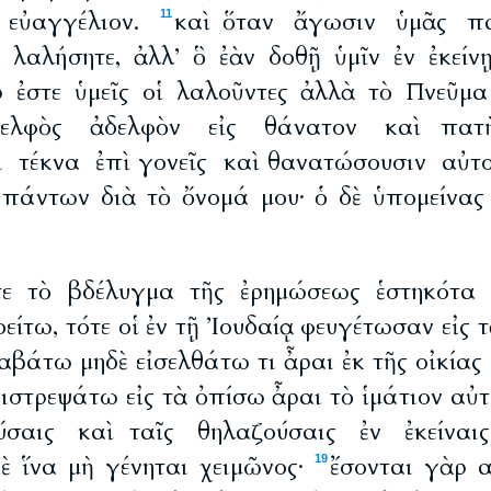
 εὐαγγέλιον.
καὶ ὅταν ἄγωσιν ὑμᾶς πα
11
ί λαλήσητε, ἀλλ’ ὃ ἐὰν δοθῇ ὑμῖν ἐν ἐκείν
ρ ἐστε ὑμεῖς οἱ λαλοῦντες ἀλλὰ τὸ Πνεῦμ
ελφὸς ἀδελφὸν εἰς θάνατον καὶ πατὴ
ι τέκνα ἐπὶ γονεῖς καὶ θανατώσουσιν αὐτ
 πάντων διὰ τὸ ὄνομά μου· ὁ δὲ ὑπομείνας ε
ε τὸ βδέλυγμα τῆς ἐρημώσεως ἑστηκότα 
ίτω, τότε οἱ ἐν τῇ Ἰουδαίᾳ φευγέτωσαν εἰς 
βάτω μηδὲ εἰσελθάτω τι ἆραι ἐκ τῆς οἰκίας
ιστρεψάτω εἰς τὰ ὀπίσω ἆραι τὸ ἱμάτιον αὐ
ύσαις καὶ ταῖς θηλαζούσαις ἐν ἐκείναις
ὲ ἵνα μὴ γένηται χειμῶνος·
ἔσονται γὰρ α
19