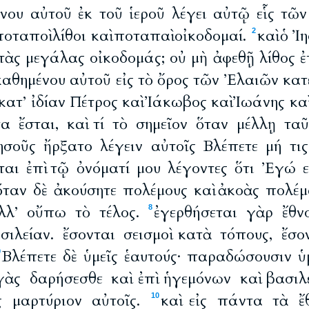
ένου αὐτοῦ ἐκ τοῦ ἱεροῦ λέγει αὐτῷ εἷς τῶ
ποταποὶ λίθοι καὶ ποταπαὶ οἰκοδομαί.
καὶ ὁ Ἰ
2
τὰς μεγάλας οἰκοδομάς; οὐ μὴ ἀφεθῇ λίθος ἐπ
καθημένου αὐτοῦ εἰς τὸ ὄρος τῶν Ἐλαιῶν κατέ
ατ’ ἰδίαν Πέτρος καὶ Ἰάκωβος καὶ Ἰωάνης κα
τα ἔσται, καὶ τί τὸ σημεῖον ὅταν μέλλῃ ταῦ
ησοῦς ἤρξατο λέγειν αὐτοῖς Βλέπετε μή τι
ται ἐπὶ τῷ ὀνόματί μου λέγοντες ὅτι Ἐγώ ε
ὅταν δὲ ἀκούσητε πολέμους καὶ ἀκοὰς πολέμ
ἀλλ’ οὔπω τὸ τέλος.
ἐγερθήσεται γὰρ ἔθνο
8
σιλείαν. ἔσονται σεισμοὶ κατὰ τόπους, ἔσο
Βλέπετε δὲ ὑμεῖς ἑαυτούς· παραδώσουσιν ὑ
9
γὰς δαρήσεσθε καὶ ἐπὶ ἡγεμόνων καὶ βασι
ἰς μαρτύριον αὐτοῖς.
καὶ εἰς πάντα τὰ ἔ
10