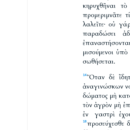
κηρυχθῆναι τὸ
προμεριμνᾶτε τ
λαλεῖτε· οὐ γά
παραδώσει ἀδ
ἐπαναστήσοντα
μισούμενοι ὑπὸ
σωθήσεται.
Ὅταν δὲ ἴδητ
14
ἀναγινώσκων νοε
δώματος μὴ κατα
τὸν ἀγρὸν μὴ ἐπ
ἐν γαστρὶ ἐχο
προσεύχεσθε δ
18