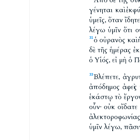
Ἀπὸ δὲ τῆς συ
γένηται καὶ ἐκφ
ὑμεῖς, ὅταν ἴδητ
λέγω ὑμῖν ὅτι 
ὁ οὐρανὸς καὶ 
31
δὲ τῆς ἡμέρας ἐκ
ὁ Υἱός, εἰ μὴ ὁ 
Βλέπετε, ἀγρυ
33
ἀπόδημος ἀφεὶς 
ἑκάστῳ τὸ ἔργον
οὖν· οὐκ οἴδατε
ἀλεκτοροφωνία
ὑμῖν λέγω, πᾶσι