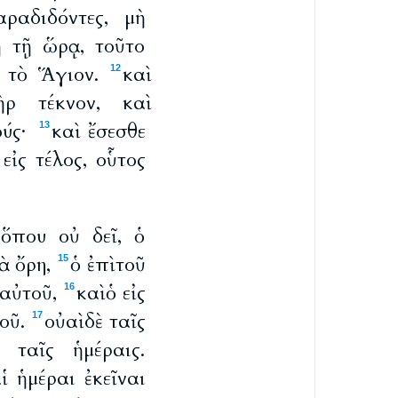
ραδιδόντες, μὴ
ῃ τῇ ὥρᾳ, τοῦτο
α τὸ Ἅγιον.
καὶ
12
ρ τέκνον, καὶ
ούς·
καὶ ἔσεσθε
13
ἰς τέλος, οὗτος
ὅπου οὐ δεῖ, ὁ
τὰ ὄρη,
ὁ ἐπὶ τοῦ
15
 αὐτοῦ,
καὶ ὁ εἰς
16
τοῦ.
οὐαὶ δὲ ταῖς
17
 ταῖς ἡμέραις.
ἱ ἡμέραι ἐκεῖναι