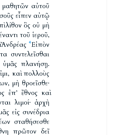
ν μαθητῶν αὐτοῦ
ησοῦς εἶπεν αὐτῷ
ὶ λίθον ὃς οὐ μὴ
ναντι τοῦ ἱεροῦ,
ὶ Ἀνδρέας
Εἰπὸν
4
τα συντελεῖσθαι
ς ὑμᾶς πλανήσῃ.
ἰμι, καὶ πολλοὺς
ων, μὴ θροεῖσθε·
ς ἐπ’ ἔθνος καὶ
νται λιμοί· ἀρχὴ
μᾶς εἰς συνέδρια
λέων σταθήσεσθε
θνη πρῶτον δεῖ