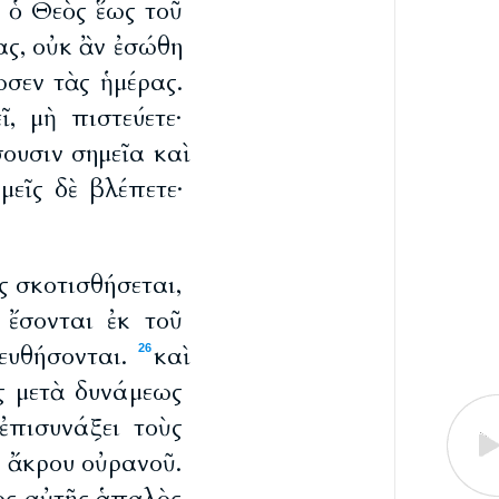
ν ὁ Θεὸς ἕως τοῦ
ας, οὐκ ἂν ἐσώθη
σεν τὰς ἡμέρας.
, μὴ πιστεύετε·
ουσιν σημεῖα καὶ
μεῖς δὲ βλέπετε·
ος σκοτισθήσεται,
ς ἔσονται ἐκ τοῦ
λευθήσονται.
καὶ
26
ς μετὰ δυνάμεως
 ἐπισυνάξει τοὺς
 ἄκρου οὐρανοῦ.