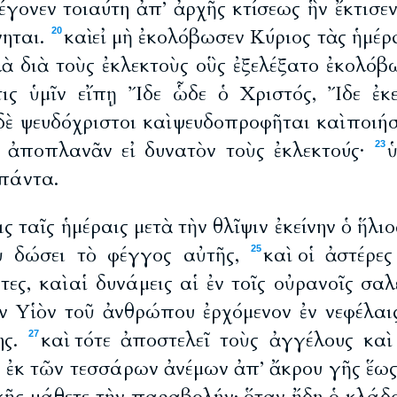
γέγονεν τοιαύτη ἀπ’ ἀρχῆς κτίσεως ἣν ἔκτισε
νηται.
καὶ εἰ μὴ ἐκολόβωσεν Κύριος τὰς ἡμέρ
20
ὰ διὰ τοὺς ἐκλεκτοὺς οὓς ἐξελέξατο ἐκολόβω
τις ὑμῖν εἴπῃ Ἴδε ὧδε ὁ Χριστός, Ἴδε ἐκεῖ
ὲ ψευδόχριστοι καὶ ψευδοπροφῆται καὶ ποιήσ
 ἀποπλανᾶν εἰ δυνατὸν τοὺς ἐκλεκτούς·
ὑ
23
 πάντα.
ις ταῖς ἡμέραις μετὰ τὴν θλῖψιν ἐκείνην ὁ ἥλι
οὐ δώσει τὸ φέγγος αὐτῆς,
καὶ οἱ ἀστέρε
25
ες, καὶ αἱ δυνάμεις αἱ ἐν τοῖς οὐρανοῖς σα
ὸν Υἱὸν τοῦ ἀνθρώπου ἐρχόμενον ἐν νεφέλαι
ης.
καὶ τότε ἀποστελεῖ τοὺς ἀγγέλους καὶ
27
ῦ ἐκ τῶν τεσσάρων ἀνέμων ἀπ’ ἄκρου γῆς ἕως