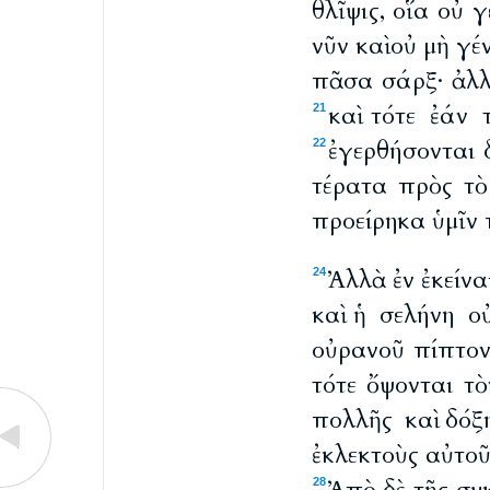
θλῖψις, οἵα οὐ 
νῦν καὶ οὐ μὴ γέ
πᾶσα σάρξ· ἀλλ
καὶ τότε ἐάν 
21
ἐγερθήσονται δ
22
τέρατα πρὸς τὸ
προείρηκα ὑμῖν
Ἀλλὰ ἐν ἐκείνα
24
καὶ ἡ σελήνη 
οὐρανοῦ πίπτοντ
τότε ὄψονται τ
πολλῆς καὶ δόξ
ἐκλεκτοὺς αὐτο
28