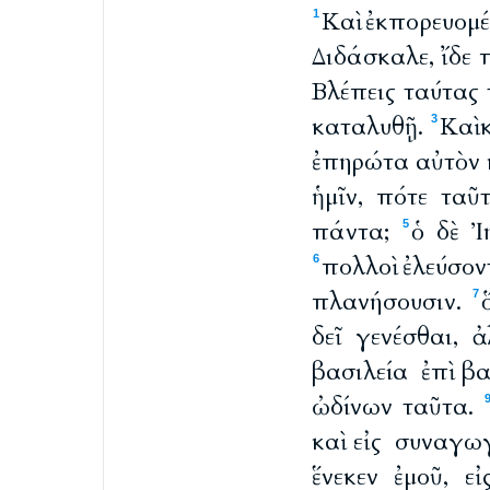
Καὶ ἐκπορευομ
1
Διδάσκαλε, ἴδε 
Βλέπεις ταύτας 
καταλυθῇ.
Καὶ 
3
ἐπηρώτα αὐτὸν κ
ἡμῖν, πότε ταῦ
πάντα;
ὁ δὲ Ἰ
5
πολλοὶ ἐλεύσον
6
πλανήσουσιν.
7
δεῖ γενέσθαι, 
βασιλεία ἐπὶ βα
ὠδίνων ταῦτα.
καὶ εἰς συναγω
ἕνεκεν ἐμοῦ, ε