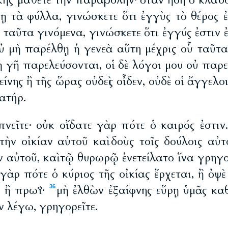
κῆς μάθετε τὴν παραβολήν· ὅταν ἤδη ὁ κλάδ
ύῃ τὰ φύλλα, γινώσκετε ὅτι ἐγγὺς τὸ θέρος 
ε ταῦτα γινόμενα, γινώσκετε ὅτι ἐγγύς ἐστιν 
οὐ μὴ παρέλθῃ ἡ γενεὰ αὕτη μέχρις οὗ ταῦτα
ἡ γῆ παρελεύσονται, οἱ δὲ λόγοι μου οὐ παρ
είνης ἢ τῆς ὥρας οὐδεὶς οἶδεν, οὐδὲ οἱ ἄγγελ
Πατήρ.
πνεῖτε· οὐκ οἴδατε γὰρ πότε ὁ καιρός ἐστιν
τὴν οἰκίαν αὐτοῦ καὶ δοὺς τοῖς δούλοις αὐτ
 αὐτοῦ, καὶ τῷ θυρωρῷ ἐνετείλατο ἵνα γρηγ
 γὰρ πότε ὁ κύριος τῆς οἰκίας ἔρχεται, ἢ ὀψὲ
ς ἢ πρωΐ·
μὴ ἐλθὼν ἐξαίφνης εὕρῃ ὑμᾶς κα
36
ν λέγω, γρηγορεῖτε.