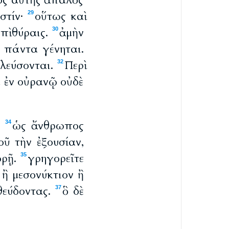
ος αὐτῆς ἁπαλὸς
ἐστίν·
οὕτως καὶ
29
ἐπὶ θύραις.
ἀμὴν
30
 πάντα γένηται.
ελεύσονται.
Περὶ
32
οι ἐν οὐρανῷ οὐδὲ
.
ὡς ἄνθρωπος
34
οῦ τὴν ἐξουσίαν,
ορῇ.
γρηγορεῖτε
35
 ἢ μεσονύκτιον ἢ
θεύδοντας.
ὃ δὲ
37