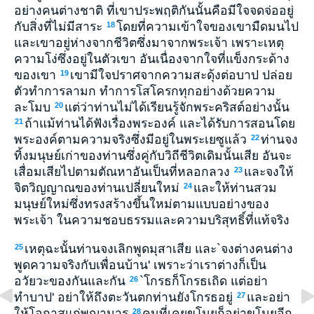
อย่างคนต่างชาติ ที่เขาประพฤติกันนั้นคือมีใจจดจ่ออยู่
กับสิ่งที่ไม่มีสาระ
โดยที่ความเข้าใจของเขามืดมนไป
18
และเขาอยู่ห่างจากชีวิตซึ่งมาจากพระเจ้า เพราะเหตุ
ความโง่ซึ่งอยู่ในตัวเขา อันเนื่องจากใจที่แข็งกระด้าง
ของเขา
เขามีใจปราศจากความสะดุ้งต่อบาป ปล่อย
19
ตัวทำการลามก ทำการโสโครกทุกอย่างด้วยความ
ละโมบ
แต่ว่าท่านไม่ได้เรียนรู้จักพระคริสต์อย่างนั้น
20
ถ้าแม้ท่านได้ฟังเรื่องพระองค์ และได้รับการสอนโดย
21
พระองค์ตามความจริงซึ่งมีอยู่ในพระเยซูแล้ว
ท่านจง
22
ทิ้งมนุษย์เก่าของท่านซึ่งคู่กับวิถีชีวิตเดิมนั้นเสีย อันจะ
เสื่อมเสียไปตามตัณหาอันเป็นที่หลอกลวง
และจงให้
23
จิตวิญญาณของท่านเปลี่ยนใหม่
และให้ท่านสวม
24
มนุษย์ใหม่ซึ่งทรงสร้างขึ้นใหม่ตามแบบอย่างของ
พระเจ้า ในความชอบธรรมและความบริสุทธิ์ที่แท้จริง
เหตุฉะนั้นท่านจงเลิกพูดมุสาเสีย และ`จงต่างคนต่าง
25
พูดความจริงกับเพื่อนบ้าน' เพราะว่าเราต่างก็เป็น
อวัยวะของกันและกัน
`โกรธก็โกรธเถิด แต่อย่า
26
ทำบาป' อย่าให้ถึงตะวันตกท่านยังโกรธอยู่
และอย่า
27
ให้โอกาสแก่พญามาร
คนที่เคยขโมยก็อย่าขโมยอีก
28