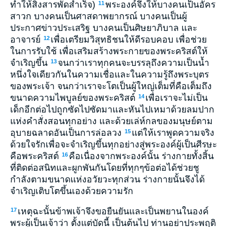
ทำให้สิ่งสารพัดสำเร็จ)
พระองค์จึงให้บางคนเป็นอัคร
11
สาวก บางคนเป็นศาสดาพยากรณ์ บางคนเป็นผู้
ประกาศข่าวประเสริฐ บางคนเป็นศิษยาภิบาล และ
อาจารย์
เพื่อเตรียมวิสุทธิชนให้ดีรอบคอบ เพื่อช่วย
12
ในการรับใช้ เพื่อเสริมสร้างพระกายของพระคริสต์ให้
จำเริญขึ้น
จนกว่าเราทุกคนจะบรรลุถึงความเป็นน้ำ
13
หนึ่งใจเดียวกันในความเชื่อและในความรู้ถึงพระบุตร
ของพระเจ้า จนกว่าเราจะโตเป็นผู้ใหญ่เต็มที่คือเต็มถึง
ขนาดความไพบูลย์ของพระคริสต์
เพื่อเราจะไม่เป็น
14
เด็กอีกต่อไปถูกซัดไปซัดมาและหันไปเหมาด้วยลมปาก
แห่งคำสั่งสอนทุกอย่าง และด้วยเล่ห์กลของมนุษย์ตาม
อุบายฉลาดอันเป็นการล่อลวง
แต่ให้เราพูดความจริง
15
ด้วยใจรักเพื่อจะจำเริญขึ้นทุกอย่างสู่พระองค์ผู้เป็นศีรษะ
คือพระคริสต์
คือเนื่องจากพระองค์นั้น ร่างกายทั้งสิ้น
16
ที่ติดต่อสนิทและผูกพันกันโดยที่ทุกๆข้อต่อได้ช่วยชู
กำลังตามขนาดแห่งอวัยวะทุกส่วน ร่างกายนั้นจึงได้
จำเริญเติบโตขึ้นเองด้วยความรัก
เหตุฉะนั้นข้าพเจ้าจึงขอยืนยันและเป็นพยานในองค์
17
พระผู้เป็นเจ้าว่า ตั้งแต่บัดนี้ เป็นต้นไป ท่านอย่าประพฤติ