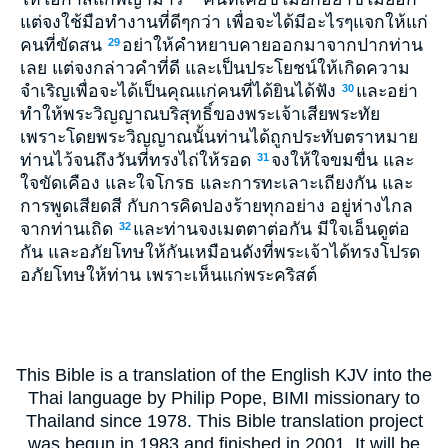
แต่จงใช้มือทำงานที่ดีๆกว่า เพื่อจะได้มีอะไรๆแจกให้แก่
คนที่ขัดสน
อย่าให้คำหยาบคายออกมาจากปากท่าน
29
เลย แต่จงกล่าวคำที่ดี และเป็นประโยชน์ให้เกิดความ
จำเริญเพื่อจะได้เป็นคุณแก่คนที่ได้ยินได้ฟัง
และอย่า
30
ทำให้พระวิญญาณบริสุทธิ์ของพระเจ้าเสียพระทัย
เพราะโดยพระวิญญาณนั้นท่านได้ถูกประทับตราหมาย
ท่านไว้จนถึงวันที่ทรงไถ่ให้รอด
จงให้ใจขมขื่น และ
31
ใจขัดเคือง และใจโกรธ และการทะเลาะเถียงกัน และ
การพูดเสียดสี กับการคิดปองร้ายทุกอย่าง อยู่ห่างไกล
จากท่านเถิด
และท่านจงเมตตาต่อกัน มีใจเอ็นดูต่อ
32
กัน และอภัยโทษให้กันเหมือนดังที่พระเจ้าได้ทรงโปรด
อภัยโทษให้ท่าน เพราะเห็นแก่พระคริสต์
This Bible is a translation of the English KJV into the
Thai language by Philip Pope, BIMI missionary to
Thailand since 1978. This Bible translation project
was begun in 1983 and finished in 2001. It will be