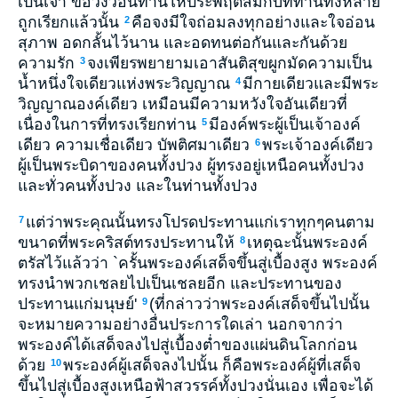
เป็นเจ้า ขอวิงวอนท่านให้ประพฤติสมกับที่ท่านทั้งหลาย
ถูกเรียกแล้วนั้น
คือจงมีใจถ่อมลงทุกอย่างและใจอ่อน
2
สุภาพ อดกลั้นไว้นาน และอดทนต่อกันและกันด้วย
ความรัก
จงเพียรพยายามเอาสันติสุขผูกมัดความเป็น
3
น้ำหนึ่งใจเดียวแห่งพระวิญญาณ
มีกายเดียวและมีพระ
4
วิญญาณองค์เดียว เหมือนมีความหวังใจอันเดียวที่
เนื่องในการที่ทรงเรียกท่าน
มีองค์พระผู้เป็นเจ้าองค์
5
เดียว ความเชื่อเดียว บัพติศมาเดียว
พระเจ้าองค์เดียว
6
ผู้เป็นพระบิดาของคนทั้งปวง ผู้ทรงอยู่เหนือคนทั้งปวง
และทั่วคนทั้งปวง และในท่านทั้งปวง
แต่ว่าพระคุณนั้นทรงโปรดประทานแก่เราทุกๆคนตาม
7
ขนาดที่พระคริสต์ทรงประทานให้
เหตุฉะนั้นพระองค์
8
ตรัสไว้แล้วว่า `ครั้นพระองค์เสด็จขึ้นสู่เบื้องสูง พระองค์
ทรงนำพวกเชลยไปเป็นเชลยอีก และประทานของ
ประทานแก่มนุษย์'
(ที่กล่าวว่าพระองค์เสด็จขึ้นไปนั้น
9
จะหมายความอย่างอื่นประการใดเล่า นอกจากว่า
พระองค์ได้เสด็จลงไปสู่เบื้องต่ำของแผ่นดินโลกก่อน
ด้วย
พระองค์ผู้เสด็จลงไปนั้น ก็คือพระองค์ผู้ที่เสด็จ
10
ขึ้นไปสู่เบื้องสูงเหนือฟ้าสวรรค์ทั้งปวงนั่นเอง เพื่อจะได้