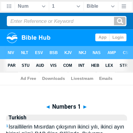
Biblia
>
Turkish
> Numbers 1
◄
Numbers 1
►
Turkish
İsraillilerin Mısırdan çıkışının ikinci yılı, ikinci ayın
1