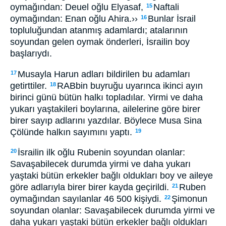
oymağından: Deuel oğlu Elyasaf,
Naftali
15
oymağından: Enan oğlu Ahira.››
Bunlar İsrail
16
topluluğundan atanmış adamlardı; atalarının
soyundan gelen oymak önderleri, İsrailin boy
başlarıydı.
Musayla Harun adları bildirilen bu adamları
17
getirttiler.
RABbin buyruğu uyarınca ikinci ayın
18
birinci günü bütün halkı topladılar. Yirmi ve daha
yukarı yaştakileri boylarına, ailelerine göre birer
birer sayıp adlarını yazdılar. Böylece Musa Sina
Çölünde halkın sayımını yaptı.
19
İsrailin ilk oğlu Rubenin soyundan olanlar:
20
Savaşabilecek durumda yirmi ve daha yukarı
yaştaki bütün erkekler bağlı oldukları boy ve aileye
göre adlarıyla birer birer kayda geçirildi.
Ruben
21
oymağından sayılanlar 46 500 kişiydi.
Şimonun
22
soyundan olanlar: Savaşabilecek durumda yirmi ve
daha yukarı yaştaki bütün erkekler bağlı oldukları