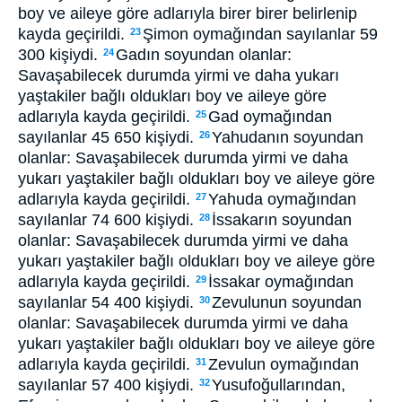
boy ve aileye göre adlarıyla birer birer belirlenip
kayda geçirildi.
Şimon oymağından sayılanlar 59
23
300 kişiydi.
Gadın soyundan olanlar:
24
Savaşabilecek durumda yirmi ve daha yukarı
yaştakiler bağlı oldukları boy ve aileye göre
adlarıyla kayda geçirildi.
Gad oymağından
25
sayılanlar 45 650 kişiydi.
Yahudanın soyundan
26
olanlar: Savaşabilecek durumda yirmi ve daha
yukarı yaştakiler bağlı oldukları boy ve aileye göre
adlarıyla kayda geçirildi.
Yahuda oymağından
27
sayılanlar 74 600 kişiydi.
İssakarın soyundan
28
olanlar: Savaşabilecek durumda yirmi ve daha
yukarı yaştakiler bağlı oldukları boy ve aileye göre
adlarıyla kayda geçirildi.
İssakar oymağından
29
sayılanlar 54 400 kişiydi.
Zevulunun soyundan
30
olanlar: Savaşabilecek durumda yirmi ve daha
yukarı yaştakiler bağlı oldukları boy ve aileye göre
adlarıyla kayda geçirildi.
Zevulun oymağından
31
sayılanlar 57 400 kişiydi.
Yusufoğullarından,
32