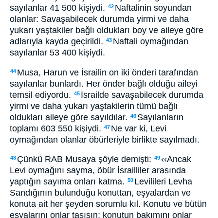
sayılanlar 41 500 kişiydi.
Naftalinin soyundan
42
olanlar: Savaşabilecek durumda yirmi ve daha
yukarı yaştakiler bağlı oldukları boy ve aileye göre
adlarıyla kayda geçirildi.
Naftali oymağından
43
sayılanlar 53 400 kişiydi.
Musa, Harun ve İsrailin on iki önderi tarafından
44
sayılanlar bunlardı. Her önder bağlı olduğu aileyi
temsil ediyordu.
İsrailde savaşabilecek durumda
45
yirmi ve daha yukarı yaştakilerin tümü bağlı
oldukları aileye göre sayıldılar.
Sayılanların
46
toplamı 603 550 kişiydi.
Ne var ki, Levi
47
oymağından olanlar öbürleriyle birlikte sayılmadı.
Çünkü RAB Musaya şöyle demişti:
‹‹Ancak
48
49
Levi oymağını sayma, öbür İsrailliler arasında
yaptığın sayıma onları katma.
Levilileri Levha
50
Sandığının bulunduğu konuttan, eşyalardan ve
konuta ait her şeyden sorumlu kıl. Konutu ve bütün
eşyalarını onlar taşısın; konutun bakımını onlar