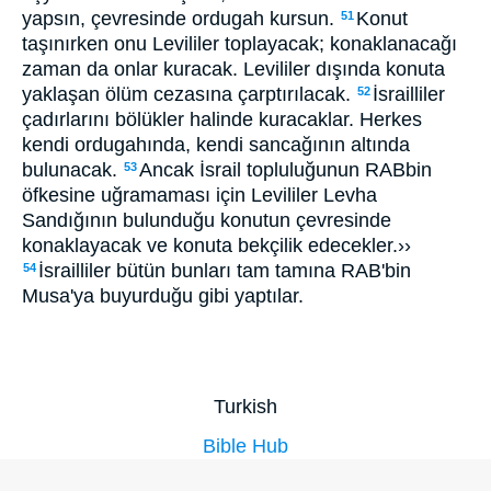
yapsın, çevresinde ordugah kursun.
Konut
51
taşınırken onu Levililer toplayacak; konaklanacağı
zaman da onlar kuracak. Levililer dışında konuta
yaklaşan ölüm cezasına çarptırılacak.
İsrailliler
52
çadırlarını bölükler halinde kuracaklar. Herkes
kendi ordugahında, kendi sancağının altında
bulunacak.
Ancak İsrail topluluğunun RABbin
53
öfkesine uğramaması için Levililer Levha
Sandığının bulunduğu konutun çevresinde
konaklayacak ve konuta bekçilik edecekler.››
İsrailliler bütün bunları tam tamına RAB'bin
54
Musa'ya buyurduğu gibi yaptılar.
Turkish
Bible Hub