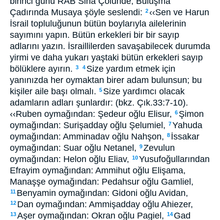
birinci günü RAB Sina Çölünde, Buluşma
Çadırında Musaya şöyle seslendi:
‹‹Sen ve Harun
2
İsrail topluluğunun bütün boylarıyla ailelerinin
sayımını yapın. Bütün erkekleri bir bir sayıp
adlarını yazın. İsraillilerden savaşabilecek durumda
yirmi ve daha yukarı yaştaki bütün erkekleri sayıp
bölüklere ayırın.
Size yardım etmek için
3
4
yanınızda her oymaktan birer adam bulunsun; bu
kişiler aile başı olmalı.
Size yardımcı olacak
5
adamların adları şunlardır: (bkz. Çık.33:7-10).
‹‹Ruben oymağından: Şedeur oğlu Elisur,
Şimon
6
oymağından: Surişadday oğlu Şelumiel,
Yahuda
7
oymağından: Amminadav oğlu Nahşon,
İssakar
8
oymağından: Suar oğlu Netanel,
Zevulun
9
oymağından: Helon oğlu Eliav,
Yusufoğullarından
10
Efrayim oymağından: Ammihut oğlu Elişama,
Manaşşe oymağından: Pedahsur oğlu Gamliel,
Benyamin oymağından: Gidoni oğlu Avidan,
11
Dan oymağından: Ammişadday oğlu Ahiezer,
12
Aşer oymağından: Okran oğlu Pagiel,
Gad
13
14