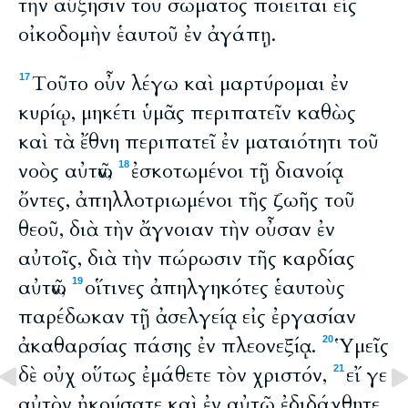
τὴν αὔξησιν τοῦ σώματος ποιεῖται εἰς
οἰκοδομὴν ἑαυτοῦ ἐν ἀγάπῃ.
Τοῦτο οὖν λέγω καὶ μαρτύρομαι ἐν
17
κυρίῳ, μηκέτι ὑμᾶς περιπατεῖν καθὼς
καὶ τὰ ἔθνη περιπατεῖ ἐν ματαιότητι τοῦ
νοὸς αὐτῶν,
ἐσκοτωμένοι τῇ διανοίᾳ
18
ὄντες, ἀπηλλοτριωμένοι τῆς ζωῆς τοῦ
θεοῦ, διὰ τὴν ἄγνοιαν τὴν οὖσαν ἐν
αὐτοῖς, διὰ τὴν πώρωσιν τῆς καρδίας
αὐτῶν,
οἵτινες ἀπηλγηκότες ἑαυτοὺς
19
παρέδωκαν τῇ ἀσελγείᾳ εἰς ἐργασίαν
ἀκαθαρσίας πάσης ἐν πλεονεξίᾳ.
Ὑμεῖς
20
δὲ οὐχ οὕτως ἐμάθετε τὸν χριστόν,
εἴ γε
21
αὐτὸν ἠκούσατε καὶ ἐν αὐτῷ ἐδιδάχθητε,