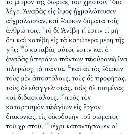
τὸ μέτρον τῆς δωρεᾶς τοῦ χριστοῦ.
διὸ
λέγει Ἀναβὰς εἰς ὕψος ᾐχμαλώτευσεν
αἰχμαλωσίαν, καὶ ἔδωκεν δόματα τοῖς
ἀνθρώποις.
τὸ δέ Ἀνέβη τί ἐστιν εἰ μὴ
9
ὅτι καὶ κατέβη εἰς τὰ κατώτερα μέρη τῆς
γῆς;
ὁ καταβὰς αὐτός ἐστιν καὶ ὁ
10
ἀναβὰς ὑπεράνω πάντων τῶν οὐρανῶν, ἵνα
πληρώσῃ τὰ πάντα.
καὶ αὐτὸς ἔδωκεν
11
τοὺς μὲν ἀποστόλους, τοὺς δὲ προφήτας,
τοὺς δὲ εὐαγγελιστάς, τοὺς δὲ ποιμένας
καὶ διδασκάλους,
πρὸς τὸν
12
καταρτισμὸν τῶν ἁγίων εἰς ἔργον
διακονίας, εἰς οἰκοδομὴν τοῦ σώματος
τοῦ χριστοῦ,
μέχρι καταντήσωμεν οἱ
13