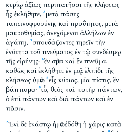
κυρίῳ ἀξίως περιπατῆσαι τῆς κλήσεως
ἧς ἐκλήθητε,
μετὰ πάσης
2
ταπεινοφροσύνης καὶ πραΰτητος, μετὰ
μακροθυμίας, ἀνεχόμενοι ἀλλήλων ἐν
ἀγάπῃ,
σπουδάζοντες τηρεῖν τὴν
3
ἑνότητα τοῦ πνεύματος ἐν τῷ συνδέσμῳ
τῆς εἰρήνης·
ἓν σῶμα καὶ ἓν πνεῦμα,
4
καθὼς καὶ ἐκλήθητε ἐν μιᾷ ἐλπίδι τῆς
κλήσεως ὑμῶν·
εἷς κύριος, μία πίστις, ἓν
5
βάπτισμα·
εἷς θεὸς καὶ πατὴρ πάντων,
6
ὁ ἐπὶ πάντων καὶ διὰ πάντων καὶ ἐν
πᾶσιν.
Ἑνὶ δὲ ἑκάστῳ ἡμῶν ἐδόθη ἡ χάρις κατὰ
7
8