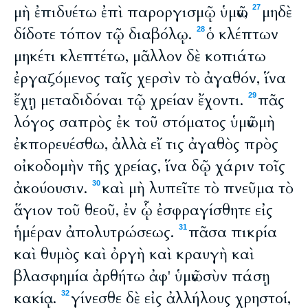
μὴ ἐπιδυέτω ἐπὶ παροργισμῷ ὑμῶν,
μηδὲ
27
δίδοτε τόπον τῷ διαβόλῳ.
ὁ κλέπτων
28
μηκέτι κλεπτέτω, μᾶλλον δὲ κοπιάτω
ἐργαζόμενος ταῖς χερσὶν τὸ ἀγαθόν, ἵνα
ἔχῃ μεταδιδόναι τῷ χρείαν ἔχοντι.
πᾶς
29
λόγος σαπρὸς ἐκ τοῦ στόματος ὑμῶν μὴ
ἐκπορευέσθω, ἀλλὰ εἴ τις ἀγαθὸς πρὸς
οἰκοδομὴν τῆς χρείας, ἵνα δῷ χάριν τοῖς
ἀκούουσιν.
καὶ μὴ λυπεῖτε τὸ πνεῦμα τὸ
30
ἅγιον τοῦ θεοῦ, ἐν ᾧ ἐσφραγίσθητε εἰς
ἡμέραν ἀπολυτρώσεως.
πᾶσα πικρία
31
καὶ θυμὸς καὶ ὀργὴ καὶ κραυγὴ καὶ
βλασφημία ἀρθήτω ἀφ' ὑμῶν σὺν πάσῃ
κακίᾳ.
γίνεσθε δὲ εἰς ἀλλήλους χρηστοί,
32