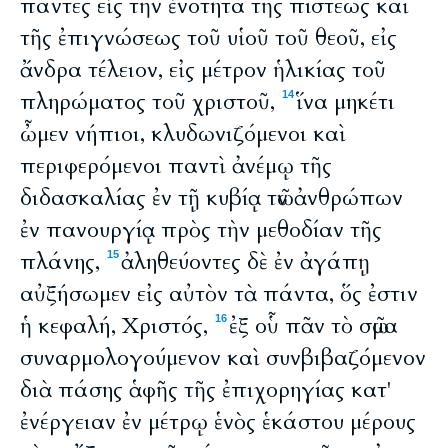
πάντες εἰς τὴν ἑνότητα τῆς πίστεως καὶ
τῆς ἐπιγνώσεως τοῦ υἱοῦ τοῦ θεοῦ, εἰς
ἄνδρα τέλειον, εἰς μέτρον ἡλικίας τοῦ
πληρώματος τοῦ χριστοῦ,
ἵνα μηκέτι
14
ὦμεν νήπιοι, κλυδωνιζόμενοι καὶ
περιφερόμενοι παντὶ ἀνέμῳ τῆς
διδασκαλίας ἐν τῇ κυβίᾳ τῶν ἀνθρώπων
ἐν πανουργίᾳ πρὸς τὴν μεθοδίαν τῆς
πλάνης,
ἀληθεύοντες δὲ ἐν ἀγάπῃ
15
αὐξήσωμεν εἰς αὐτὸν τὰ πάντα, ὅς ἐστιν
ἡ κεφαλή, Χριστός,
ἐξ οὗ πᾶν τὸ σῶμα
16
συναρμολογούμενον καὶ συνβιβαζόμενον
διὰ πάσης ἁφῆς τῆς ἐπιχορηγίας κατ'
ἐνέργειαν ἐν μέτρῳ ἑνὸς ἑκάστου μέρους