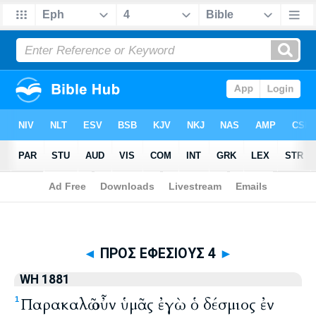
Biblia
>
WH 1881
> ΠΡΟΣ ΕΦΕΣΙΟΥΣ 4
◄
ΠΡΟΣ ΕΦΕΣΙΟΥΣ 4
►
WH 1881
Παρακαλῶ οὖν ὑμᾶς ἐγὼ ὁ δέσμιος ἐν
1