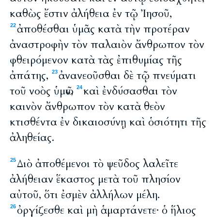
καθὼς ἔστιν ἀλήθεια ἐν τῷ Ἰησοῦ,
ἀποθέσθαι ὑμᾶς κατὰ τὴν προτέραν
22
ἀναστροφὴν τὸν παλαιὸν ἄνθρωπον τὸν
φθειρόμενον κατὰ τὰς ἐπιθυμίας τῆς
ἀπάτης,
ἀνανεοῦσθαι δὲ τῷ πνεύματι
23
τοῦ νοὸς ὑμῶν,
καὶ ἐνδύσασθαι τὸν
24
καινὸν ἄνθρωπον τὸν κατὰ θεὸν
κτισθέντα ἐν δικαιοσύνῃ καὶ ὁσιότητι τῆς
ἀληθείας.
Διὸ ἀποθέμενοι τὸ ψεῦδος λαλεῖτε
25
ἀλήθειαν ἕκαστος μετὰ τοῦ πλησίον
αὐτοῦ, ὅτι ἐσμὲν ἀλλήλων μέλη.
ὀργίζεσθε καὶ μὴ ἁμαρτάνετε· ὁ ἥλιος
26