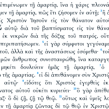
; ἐπιμένωμεν τῇ ἁμαρτίᾳ, ἵνα ἡ χάρις πλεον
μεν τῇ ἁμαρτίᾳ, πῶς ἔτι ζήσομεν ἐν αὐτῇ;
ἢ 
3
ἰς Χριστὸν Ἰησοῦν εἰς τὸν θάνατον αὐτο
ὖν αὐτῷ διὰ τοῦ βαπτίσματος εἰς τὸν θάν
 ἐκ νεκρῶν διὰ τῆς δόξης τοῦ πατρός, οὕτ
 περιπατήσωμεν.
εἰ γὰρ σύμφυτοι γεγόναμ
5
τοῦ, ἀλλὰ καὶ τῆς ἀναστάσεως ἐσόμεθα·
το
6
ἡμῶν ἄνθρωπος συνεσταυρώθη, ἵνα καταργ
 μηκέτι δουλεύειν ἡμᾶς τῇ ἁμαρτίᾳ,
ὁ 
7
 τῆς ἁμαρτίας.
εἰ δὲ ἀπεθάνομεν σὺν Χριστῷ
8
εν αὐτῷ·
εἰδότες ὅτι Χριστὸς ἐγερθεὶς ἐ
9
νατος αὐτοῦ οὐκέτι κυριεύει·
ὃ γὰρ ἀπέθα
10
ξ· ὃ δὲ ζῇ, ζῇ τῷ θεῷ.
οὕτως καὶ ὑμεῖς λ
11
μὲν τῇ ἁμαρτίᾳ ζῶντας δὲ τῷ θεῷ ἐν Χριστ