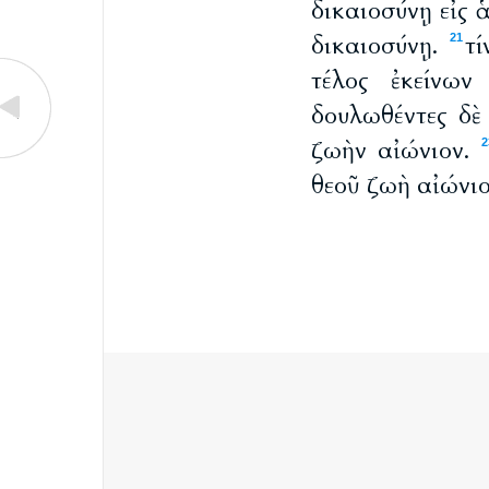
δικαιοσύνῃ εἰς 
δικαιοσύνῃ.
τί
21
τέλος ἐκείνω
δουλωθέντες δὲ
ζωὴν αἰώνιον.
2
θεοῦ ζωὴ αἰώνιο