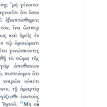
άσῃ;
μὴ γένοιτο·
2
ἀγνοεῖτε ὅτι ὅσοι
ῦ ἐβαπτίσθημεν;
ατον, ἵνα ὥσπερ
ως καὶ ἡμεῖς ἐν
εν τῷ ὁμοιώματι
ῦτο γινώσκοντες
ηθῇ τὸ σῶμα τῆς
γὰρ ἀποθανὼν
, πιστεύομεν ὅτι
κ νεκρῶν οὐκέτι
νεν, τῇ ἁμαρτίᾳ
ογίζεσθε ἑαυτοὺς
ῷ Ἰησοῦ.
Μὴ οὖν
12