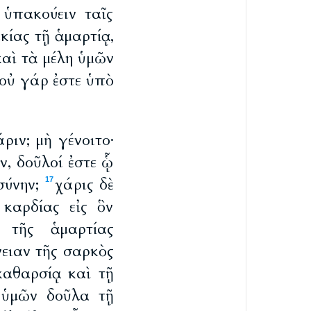
ὑπακούειν ταῖς
κίας τῇ ἁμαρτίᾳ,
αὶ τὰ μέλη ὑμῶν
 οὐ γάρ ἐστε ὑπὸ
ριν; μὴ γένοιτο·
ν, δοῦλοί ἐστε ᾧ
σύνην;
χάρις δὲ
17
καρδίας εἰς ὃν
 τῆς ἁμαρτίας
ειαν τῆς σαρκὸς
αθαρσίᾳ καὶ τῇ
 ὑμῶν δοῦλα τῇ