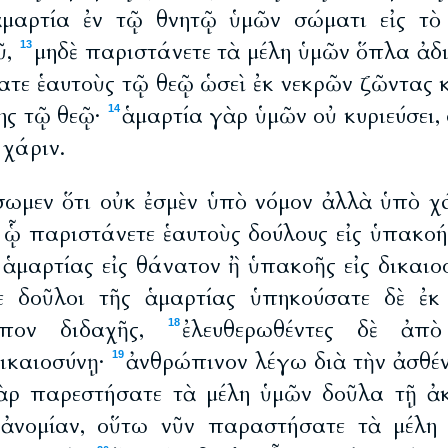
ἁμαρτία ἐν τῷ θνητῷ ὑμῶν σώματι εἰς τὸ 
ῦ,
μηδὲ παριστάνετε τὰ μέλη ὑμῶν ὅπλα ἀδι
13
τε ἑαυτοὺς τῷ θεῷ ὡσεὶ ἐκ νεκρῶν ζῶντας κ
ης τῷ θεῷ·
ἁμαρτία γὰρ ὑμῶν οὐ κυριεύσει,
14
χάριν.
ήσωμεν ὅτι οὐκ ἐσμὲν ὑπὸ νόμον ἀλλὰ ὑπὸ χά
ι ᾧ παριστάνετε ἑαυτοὺς δούλους εἰς ὑπακοή
 ἁμαρτίας εἰς θάνατον ἢ ὑπακοῆς εἰς δικαιο
ε δοῦλοι τῆς ἁμαρτίας ὑπηκούσατε δὲ ἐκ 
ύπον διδαχῆς,
ἐλευθερωθέντες δὲ ἀπὸ
18
δικαιοσύνῃ·
ἀνθρώπινον λέγω διὰ τὴν ἀσθέν
19
ὰρ παρεστήσατε τὰ μέλη ὑμῶν δοῦλα τῇ ἀκ
ν ἀνομίαν, οὕτω νῦν παραστήσατε τὰ μέλη