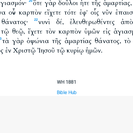
ἁγιασμόν·
ὅτε γὰρ δοῦλοι ἦτε τῆς ἁμαρτίας,
20
να οὖν καρπὸν εἴχετε τότε ἐφ' οἷς νῦν ἐπαι
ν θάνατος·
νυνὶ δέ, ἐλευθερωθέντες ἀπ
22
 τῷ θεῷ, ἔχετε τὸν καρπὸν ὑμῶν εἰς ἁγιασμ
τὰ γὰρ ὀψώνια τῆς ἁμαρτίας θάνατος, τὸ
3
ς ἐν Χριστῷ Ἰησοῦ τῷ κυρίῳ ἡμῶν.
WH 1881
Bible Hub