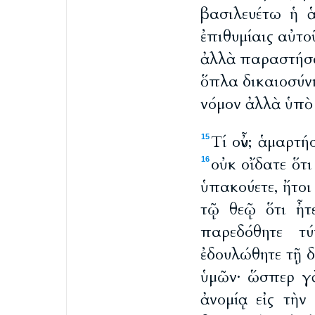
βασιλευέτω ἡ 
ἐπιθυμίαις αὐτο
ἀλλὰ παραστήσα
ὅπλα δικαιοσύν
νόμον ἀλλὰ ὑπὸ 
Τί οὖν; ἁμαρτ
15
οὐκ οἴδατε ὅτ
16
ὑπακούετε, ἤτοι
τῷ θεῷ ὅτι ἦτ
παρεδόθητε τ
ἐδουλώθητε τῇ 
ὑμῶν· ὥσπερ γ
ἀνομίᾳ εἰς τὴ