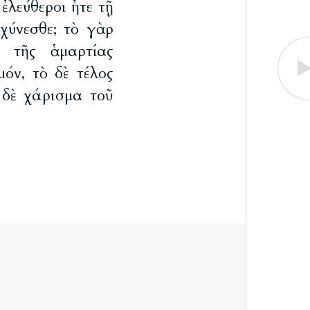
 ἐλεύθεροι ἦτε τῇ
σχύνεσθε; τὸ γὰρ
ὸ τῆς ἁμαρτίας
όν, τὸ δὲ τέλος
 δὲ χάρισμα τοῦ