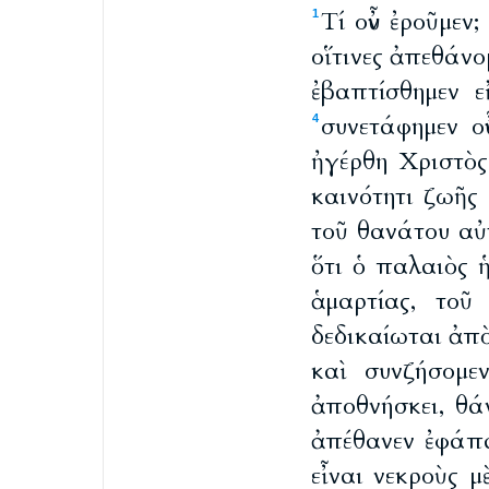
Τί οὖν ἐροῦμεν
1
οἵτινες ἀπεθάνο
ἐβαπτίσθημεν ε
συνετάφημεν ο
4
ἠγέρθη Χριστὸς
καινότητι ζωῆς
τοῦ θανάτου αὐ
ὅτι ὁ παλαιὸς 
ἁμαρτίας, τοῦ
δεδικαίωται ἀπὸ
καὶ συνζήσομ
ἀποθνήσκει, θά
ἀπέθανεν ἐφάπα
εἶναι νεκροὺς 