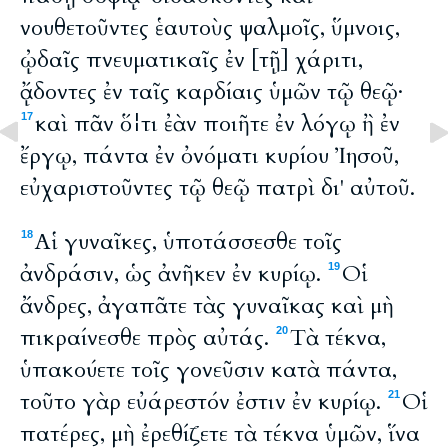
νουθετοῦντες ἑαυτοὺς ψαλμοῖς, ὕμνοις,
ᾠδαῖς πνευματικαῖς ἐν [τῇ] χάριτι,
ᾄδοντες ἐν ταῖς καρδίαις ὑμῶν τῷ θεῷ·
καὶ πᾶν ὅ¦τι ἐὰν ποιῆτε ἐν λόγῳ ἢ ἐν
17
ἔργῳ, πάντα ἐν ὀνόματι κυρίου Ἰησοῦ,
εὐχαριστοῦντες τῷ θεῷ πατρὶ δι' αὐτοῦ.
Αἱ γυναῖκες, ὑποτάσσεσθε τοῖς
18
ἀνδράσιν, ὡς ἀνῆκεν ἐν κυρίῳ.
Οἱ
19
ἄνδρες, ἀγαπᾶτε τὰς γυναῖκας καὶ μὴ
πικραίνεσθε πρὸς αὐτάς.
Τὰ τέκνα,
20
ὑπακούετε τοῖς γονεῦσιν κατὰ πάντα,
τοῦτο γὰρ εὐάρεστόν ἐστιν ἐν κυρίῳ.
Οἱ
21
πατέρες, μὴ ἐρεθίζετε τὰ τέκνα ὑμῶν, ἵνα