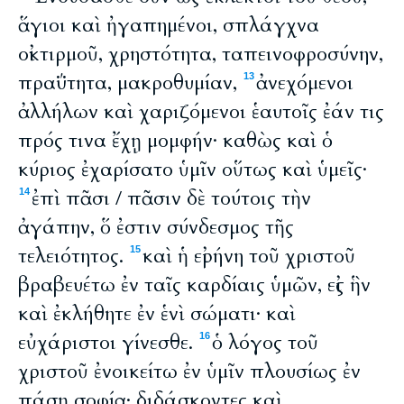
ἅγιοι καὶ ἠγαπημένοι, σπλάγχνα
οἰκτιρμοῦ, χρηστότητα, ταπεινοφροσύνην,
πραΰτητα, μακροθυμίαν,
ἀνεχόμενοι
13
ἀλλήλων καὶ χαριζόμενοι ἑαυτοῖς ἐάν τις
πρός τινα ἔχῃ μομφήν· καθὼς καὶ ὁ
κύριος ἐχαρίσατο ὑμῖν οὕτως καὶ ὑμεῖς·
ἐπὶ πᾶσι / πᾶσιν δὲ τούτοις τὴν
14
ἀγάπην, ὅ ἐστιν σύνδεσμος τῆς
τελειότητος.
καὶ ἡ εἰρήνη τοῦ χριστοῦ
15
βραβευέτω ἐν ταῖς καρδίαις ὑμῶν, εἰς ἣν
καὶ ἐκλήθητε ἐν ἑνὶ σώματι· καὶ
εὐχάριστοι γίνεσθε.
ὁ λόγος τοῦ
16
χριστοῦ ἐνοικείτω ἐν ὑμῖν πλουσίως ἐν
πάσῃ σοφίᾳ· διδάσκοντες καὶ