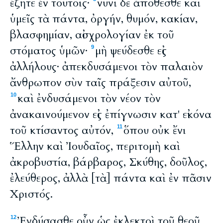
ἐζῆτε ἐν τούτοις·
νυνὶ δὲ ἀπόθεσθε καὶ
ὑμεῖς τὰ πάντα, ὀργήν, θυμόν, κακίαν,
βλασφημίαν, αἰσχρολογίαν ἐκ τοῦ
στόματος ὑμῶν·
μὴ ψεύδεσθε εἰς
9
ἀλλήλους· ἀπεκδυσάμενοι τὸν παλαιὸν
ἄνθρωπον σὺν ταῖς πράξεσιν αὐτοῦ,
καὶ ἐνδυσάμενοι τὸν νέον τὸν
10
ἀνακαινούμενον εἰς ἐπίγνωσιν κατ' εἰκόνα
τοῦ κτίσαντος αὐτόν,
ὅπου οὐκ ἔνι
11
Ἕλλην καὶ Ἰουδαῖος, περιτομὴ καὶ
ἀκροβυστία, βάρβαρος, Σκύθης, δοῦλος,
ἐλεύθερος, ἀλλὰ [τὰ] πάντα καὶ ἐν πᾶσιν
Χριστός.
Ἐνδύσασθε οὖν ὡς ἐκλεκτοὶ τοῦ θεοῦ,
12