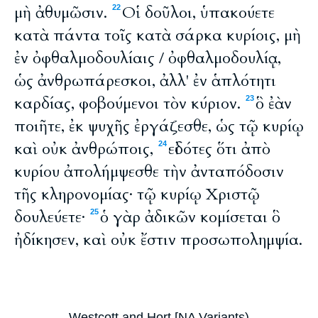
μὴ ἀθυμῶσιν.
Οἱ δοῦλοι, ὑπακούετε
22
κατὰ πάντα τοῖς κατὰ σάρκα κυρίοις, μὴ
ἐν ὀφθαλμοδουλίαις / ὀφθαλμοδουλίᾳ,
ὡς ἀνθρωπάρεσκοι, ἀλλ' ἐν ἁπλότητι
καρδίας, φοβούμενοι τὸν κύριον.
ὃ ἐὰν
23
ποιῆτε, ἐκ ψυχῆς ἐργάζεσθε, ὡς τῷ κυρίῳ
καὶ οὐκ ἀνθρώποις,
εἰδότες ὅτι ἀπὸ
24
κυρίου ἀπολήμψεσθε τὴν ἀνταπόδοσιν
τῆς κληρονομίας· τῷ κυρίῳ Χριστῷ
δουλεύετε·
ὁ γὰρ ἀδικῶν κομίσεται ὃ
25
ἠδίκησεν, καὶ οὐκ ἔστιν προσωπολημψία.
Westcott and Hort [NA Variants)