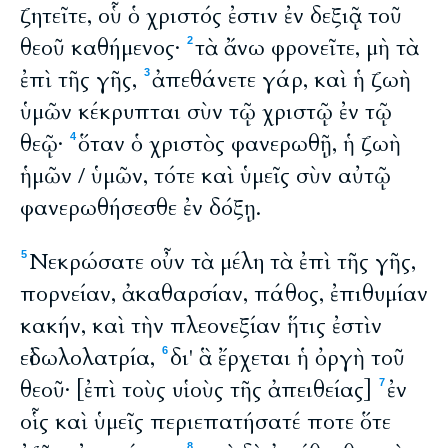
ζητεῖτε, οὗ ὁ χριστός ἐστιν ἐν δεξιᾷ τοῦ
θεοῦ καθήμενος·
τὰ ἄνω φρονεῖτε, μὴ τὰ
2
ἐπὶ τῆς γῆς,
ἀπεθάνετε γάρ, καὶ ἡ ζωὴ
3
ὑμῶν κέκρυπται σὺν τῷ χριστῷ ἐν τῷ
θεῷ·
ὅταν ὁ χριστὸς φανερωθῇ, ἡ ζωὴ
4
ἡμῶν / ὑμῶν, τότε καὶ ὑμεῖς σὺν αὐτῷ
φανερωθήσεσθε ἐν δόξῃ.
Νεκρώσατε οὖν τὰ μέλη τὰ ἐπὶ τῆς γῆς,
5
πορνείαν, ἀκαθαρσίαν, πάθος, ἐπιθυμίαν
κακήν, καὶ τὴν πλεονεξίαν ἥτις ἐστὶν
εἰδωλολατρία,
δι' ἃ ἔρχεται ἡ ὀργὴ τοῦ
6
θεοῦ· [ἐπὶ τοὺς υἱοὺς τῆς ἀπειθείας]
ἐν
7
οἷς καὶ ὑμεῖς περιεπατήσατέ ποτε ὅτε
8