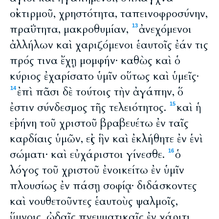
οἰκτιρμοῦ, χρηστότητα, ταπεινοφροσύνην,
πραΰτητα, μακροθυμίαν,
ἀνεχόμενοι
13
ἀλλήλων καὶ χαριζόμενοι ἑαυτοῖς ἐάν τις
πρός τινα ἔχῃ μομφήν· καθὼς καὶ ὁ
κύριος ἐχαρίσατο ὑμῖν οὕτως καὶ ὑμεῖς·
ἐπὶ πᾶσι δὲ τούτοις τὴν ἀγάπην, ὅ
14
ἐστιν σύνδεσμος τῆς τελειότητος.
καὶ ἡ
15
εἰρήνη τοῦ χριστοῦ βραβευέτω ἐν ταῖς
καρδίαις ὑμῶν, εἰς ἣν καὶ ἐκλήθητε ἐν ἑνὶ
σώματι· καὶ εὐχάριστοι γίνεσθε.
ὁ
16
λόγος τοῦ χριστοῦ ἐνοικείτω ἐν ὑμῖν
πλουσίως ἐν πάσῃ σοφίᾳ· διδάσκοντες
καὶ νουθετοῦντες ἑαυτοὺς ψαλμοῖς,
ὕμνοις, ᾠδαῖς πνευματικαῖς ἐν χάριτι,