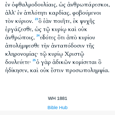
ἐν ὀφθαλμοδουλίαις, ὡς ἀνθρωπάρεσκοι,
ἀλλ' ἐν ἁπλότητι καρδίας, φοβούμενοι
τὸν κύριον.
ὃ ἐὰν ποιῆτε, ἐκ ψυχῆς
23
ἐργάζεσθε, ὡς τῷ κυρίῳ καὶ οὐκ
ἀνθρώποις,
εἰδότες ὅτι ἀπὸ κυρίου
24
ἀπολήμψεσθε τὴν ἀνταπόδοσιν τῆς
κληρονομίας· τῷ κυρίῳ Χριστῷ
δουλεύετε·
ὁ γὰρ ἀδικῶν κομίσεται ὃ
25
ἠδίκησεν, καὶ οὐκ ἔστιν προσωπολημψία.
WH 1881
Bible Hub