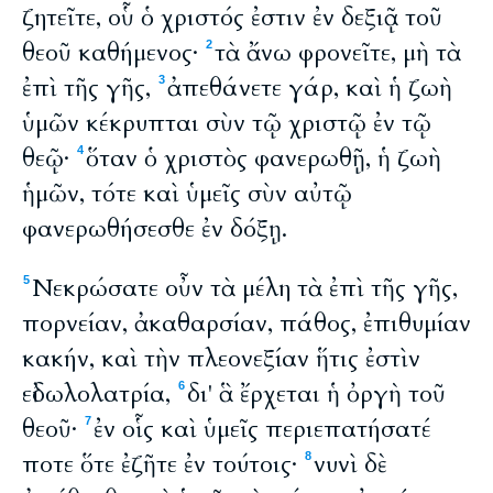
ζητεῖτε, οὗ ὁ χριστός ἐστιν ἐν δεξιᾷ τοῦ
θεοῦ καθήμενος·
τὰ ἄνω φρονεῖτε, μὴ τὰ
2
ἐπὶ τῆς γῆς,
ἀπεθάνετε γάρ, καὶ ἡ ζωὴ
3
ὑμῶν κέκρυπται σὺν τῷ χριστῷ ἐν τῷ
θεῷ·
ὅταν ὁ χριστὸς φανερωθῇ, ἡ ζωὴ
4
ἡμῶν, τότε καὶ ὑμεῖς σὺν αὐτῷ
φανερωθήσεσθε ἐν δόξῃ.
Νεκρώσατε οὖν τὰ μέλη τὰ ἐπὶ τῆς γῆς,
5
πορνείαν, ἀκαθαρσίαν, πάθος, ἐπιθυμίαν
κακήν, καὶ τὴν πλεονεξίαν ἥτις ἐστὶν
εἰδωλολατρία,
δι' ἃ ἔρχεται ἡ ὀργὴ τοῦ
6
θεοῦ·
ἐν οἷς καὶ ὑμεῖς περιεπατήσατέ
7
ποτε ὅτε ἐζῆτε ἐν τούτοις·
νυνὶ δὲ
8