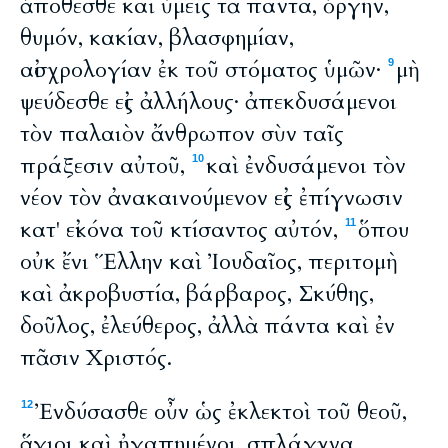
ἀπόθεσθε καὶ ὑμεῖς τὰ πάντα, ὀργήν,
θυμόν, κακίαν, βλασφημίαν,
αἰσχρολογίαν ἐκ τοῦ στόματος ὑμῶν·
μὴ
9
ψεύδεσθε εἰς ἀλλήλους· ἀπεκδυσάμενοι
τὸν παλαιὸν ἄνθρωπον σὺν ταῖς
πράξεσιν αὐτοῦ,
καὶ ἐνδυσάμενοι τὸν
10
νέον τὸν ἀνακαινούμενον εἰς ἐπίγνωσιν
κατ' εἰκόνα τοῦ κτίσαντος αὐτόν,
ὅπου
11
οὐκ ἔνι Ἕλλην καὶ Ἰουδαῖος, περιτομὴ
καὶ ἀκροβυστία, βάρβαρος, Σκύθης,
δοῦλος, ἐλεύθερος, ἀλλὰ πάντα καὶ ἐν
πᾶσιν Χριστός.
Ἐνδύσασθε οὖν ὡς ἐκλεκτοὶ τοῦ θεοῦ,
12
ἅγιοι καὶ ἠγαπημένοι, σπλάγχνα