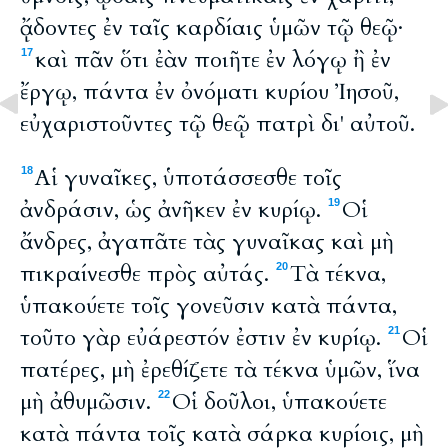
ᾄδοντες ἐν ταῖς καρδίαις ὑμῶν τῷ θεῷ·
καὶ πᾶν ὅτι ἐὰν ποιῆτε ἐν λόγῳ ἢ ἐν
17
ἔργῳ, πάντα ἐν ὀνόματι κυρίου Ἰησοῦ,
εὐχαριστοῦντες τῷ θεῷ πατρὶ δι' αὐτοῦ.
Αἱ γυναῖκες, ὑποτάσσεσθε τοῖς
18
ἀνδράσιν, ὡς ἀνῆκεν ἐν κυρίῳ.
Οἱ
19
ἄνδρες, ἀγαπᾶτε τὰς γυναῖκας καὶ μὴ
πικραίνεσθε πρὸς αὐτάς.
Τὰ τέκνα,
20
ὑπακούετε τοῖς γονεῦσιν κατὰ πάντα,
τοῦτο γὰρ εὐάρεστόν ἐστιν ἐν κυρίῳ.
Οἱ
21
πατέρες, μὴ ἐρεθίζετε τὰ τέκνα ὑμῶν, ἵνα
μὴ ἀθυμῶσιν.
Οἱ δοῦλοι, ὑπακούετε
22
κατὰ πάντα τοῖς κατὰ σάρκα κυρίοις, μὴ