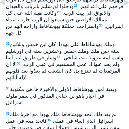
فرحهم على اعدائهم.
ودخلوا اورشليم بالرباب والعيدان
28
والابواق الى بيت الرب.
وكانت هيبة الله على كل
29
ممالك الاراضي حين سمعوا ان الرب حارب اعداء
اسرائيل.
واستراحت مملكة يهوشافاط واراحه الهه من
30
كل جهة
وملك يهوشافاط على يهوذا. كان ابن خمس وثلاثين
31
سنة حين ملك وملك خمس وعشرين سنة في اورشليم
واسم امه عزوبة بنت شلحي.
وسار في طريق ابيه آسا
32
ولم يحد عنها اذ عمل المستقيم في عيني الرب.
الا ان
33
المرتفعات لم تنتزع بل كان الشعب لم يعدّوا بعد قلوبهم
لإله آبائهم.
وبقية امور يهوشافاط الاولى والاخيرة ها هي مكتوبة
34
في اخبار ياهو بن حناني المذكور في سفر ملوك
اسرائيل.
ثم بعد ذلك اتحد يهوشافاط ملك يهوذا مع اخزيا ملك
35
اسرائيل الذي اساء في عمله.
فاتحد معه في عمل
36
سفن تسير الى ترشيش فعملا السفن في عصيون جابر.