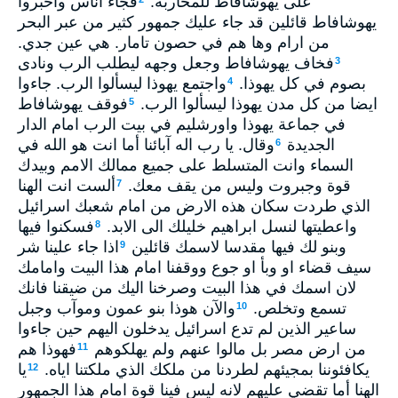
على يهوشافاط للمحاربة.
فجاء اناس واخبروا
يهوشافاط قائلين قد جاء عليك جمهور كثير من عبر البحر
من ارام وها هم في حصون تامار. هي عين جدي.
فخاف يهوشافاط وجعل وجهه ليطلب الرب ونادى
3
بصوم في كل يهوذا.
واجتمع يهوذا ليسألوا الرب. جاءوا
4
ايضا من كل مدن يهوذا ليسألوا الرب.
فوقف يهوشافاط
5
في جماعة يهوذا واورشليم في بيت الرب امام الدار
الجديدة
وقال. يا رب اله آبائنا أما انت هو الله في
6
السماء وانت المتسلط على جميع ممالك الامم وبيدك
قوة وجبروت وليس من يقف معك.
ألست انت الهنا
7
الذي طردت سكان هذه الارض من امام شعبك اسرائيل
واعطيتها لنسل ابراهيم خليلك الى الابد.
فسكنوا فيها
8
وبنو لك فيها مقدسا لاسمك قائلين
اذا جاء علينا شر
9
سيف قضاء او وبأ او جوع ووقفنا امام هذا البيت وامامك
لان اسمك في هذا البيت وصرخنا اليك من ضيقنا فانك
تسمع وتخلص.
والآن هوذا بنو عمون وموآب وجبل
10
ساعير الذين لم تدع اسرائيل يدخلون اليهم حين جاءوا
من ارض مصر بل مالوا عنهم ولم يهلكوهم
فهوذا هم
11
يكافئوننا بمجيئهم لطردنا من ملكك الذي ملكتنا اياه.
يا
12
الهنا أما تقضي عليهم لانه ليس فينا قوة امام هذا الجمهور