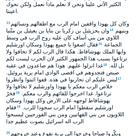
الكثير الآتي علينا ونحن لا نعلم ماذا نعمل ولكن نحوك
اعيننا.
وكان كل يهوذا واقفين امام الرب مع اطفالهم ونسائهم
13
وبنيهم
وان يحزيئيل بن زكريا بن بنايا بن يعيئيل بن متّنيا
14
اللاوي من بني آساف كان عليه روح الرب في وسط
الجماعة
فقال اصغوا يا جميع يهوذا وسكان اورشليم
15
وايها الملك يهوشافاط. هكذا قال الرب لكم لا تخافوا ولا
ترتاعوا بسبب هذا الجمهور الكثير لان الحرب ليست لكم
بل لله.
غدا انزلوا عليهم. هوذا هم صاعدون في عقبة
16
صيص فتجدوهم في اقصى الوادي امام برية يروئيل.
ليس عليكم ان تحاربوا في هذه. قفوا اثبتوا وانظروا
17
خلاص الرب معكم يا يهوذا واورشليم لا تخافوا ولا
ترتاعوا. غدا اخرجوا للقائهم والرب معكم.
فخرّ
18
يهوشافاط لوجهه على الارض وكل يهوذا وسكان
اورشليم سقطوا امام الرب سجودا للرب.
فقام
19
اللاويون من بني القهاتيين ومن بني القورحيين ليسبحوا
الرب اله اسرائيل بصوت عظيم جدا
وبكّروا صباحا وخرجوا الى برية تقوع وعند خروجهم
20