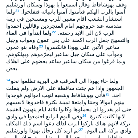
وقف يهوشافاط وقال اسمعوا يا يهوذا وسكان اورشليم
آمنوا بالرب الهكم فتأمنوا. آمنوا بانبيائه فتفلحوا.
ولما
21
استشار الشعب اقام مغنين للرب ومسبحين في زينة
مقدسة عند خروجهم امام المتجردين وقائلين احمدوا
الرب لان الى الابد رحمته.
ولما ابتدأوا في الغناء
22
والتسبيح جعل الرب اكمنة على بني عمون وموآب وجبل
ساعير الآتين على يهوذا فانكسروا
وقام بنو عمون
23
وموآب على سكان جبل ساعير ليحرّموهم ويهلكوهم.
ولما فرغوا من سكان ساعير ساعد بعضهم على اهلاك
بعض.
ولما جاء يهوذا الى المرقب في البرية تطلعوا نحو
24
الجمهور واذا هم جثث ساقطة على الارض ولم ينفلت
احد.
فأتى يهوشافاط وشعبه لنهب اموالهم فوجدوا
25
بينهم اموالا وجثثا وامتعة ثمينة بكثرة فاخذوها لانفسهم
حتى لم يقدروا ان يحملوها وكانوا ثلاثة ايام ينهبون الغنيمة
لانها كانت كثيرة.
وفي اليوم الرابع اجتمعوا في وادي
26
بركة لانهم هناك باركوا الرب لذلك دعوا اسم ذلك المكان
وادي بركة الى اليوم.
ثم ارتد كل رجال يهوذا واورشليم
27
ويهوشافاط براسهم ليرجعوا الى اورشليم بفرح لان الرب