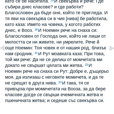
като се бе наситила.
И свекърва й рече: Где
19
събира днес класове? и где работи?
Благословен да бъде оня, който те пригледа. И
тя яви на свекърва си в чия [нива] бе работила,
като каза: Името на човека, у когото работих
днес, е Вооз.
И Ноемин рече на снаха си:
20
Благословен от Господа оня, който не лиши от
милостта си ни живите, ни умрелите. Рече й
още Ноемин: Тоя човек е от нашия род, близък
нам сродник.
И Рут моавката каза: При това,
21
той ми рече: Да не се делиш от момчетата ми
докато не свършат цялата ми жетва.
И
22
Ноемин рече на снаха си Рут: Добре е, дъщерьо
моя, да излизаш с неговите момичета, и да те
не срещат в друга нива.
И така, тя се
23
привърза при момичетата на Вооза, за да бере
класове догде се свърши ечемичната жетва и
пшеничната жетва; и седеше със свекърва си.