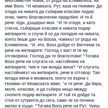
многоимотен човек, от рода на Елимелеха, на
име Вооз.
И моавката, Рут, каза на Ноемин: Да
2
отида на нивата да събирам класове подир
онзи, чието благоволение придобия. И тя й
рече: Иди, дъщерьо моя.
И тя отиде, и като
3
стигна, събираше класове в нивата подир
жетварите; и случи й се да попадне на нивата,
която беше дал на Вооза, човекът от рода на
Елимелеха.
И, ето, Вооз дойде от Витлеем та
4
рече на жетварите: Господ с вас! И те му
отговориха: Господ да те благослови!
Тогава
5
Вооз рече на слугата си, настойника на
жетварите: Чия е тая млада жена?
И слугата,
6
настойникът на жетварите, рече в отговор: Тая
млада жена е моавката, която се върна с
Ноемин от Моавската земя;
и тя рече: Да бера,
7
моля, класове, и да събера нещо между
снопите подир жетварите. И тъй тя дойде та
стоя от сутринта до сега, само че си почина
малко в къщи.
Тогава Вооз рече на Рут: Чуеш
8