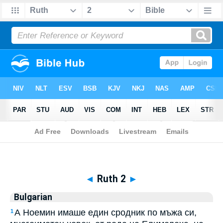
Biblia
>
Bulgarian
> Ruth 2
◄
Ruth 2
►
Bulgarian
А Ноемин имаше един сродник по мъжа си,
1