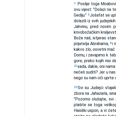
Poslije toga Moabovi 
1
ovu vijest: "Dolazi na
Gediju."
Jošafat se upl
3
dolazili iz svih judejsk
Jahvinu, pred novim 
krivobožačkim kraljevst
Bože naš, istjerao sta
prijatelja Abrahama;
i 
8
kakvo zlo, osvetni mač 
Domu, i zavapimo k tebi i
gore, preko kojih nisi d
sada, dakle, oni nama
11
nećeš suditi? Jer u na
nego su nam oči uprte u
Svi su Judejci staj
13
zbora na Jahaziela, sina
"Pozorno slušajte, svi
plašite se toga veliko
Hasiški uspon, a vi ćete