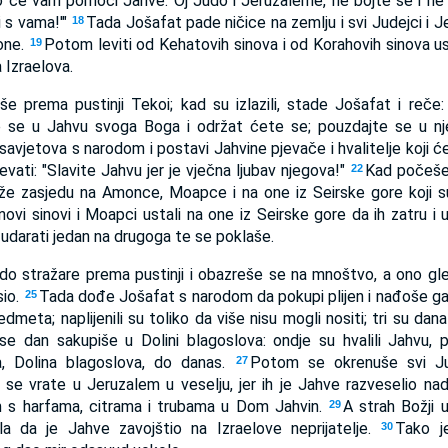
o će vam pomoći Jahve. Oj Judo i Jeruzaleme, ne bojte se i ne pl
i s vama!'"
Tada Jošafat pade ničice na zemlju i svi Judejci i
18
one.
Potom leviti od Kehatovih sinova i od Korahovih sinova u
19
 Izraelova.
uše prema pustinji Tekoi; kad su izlazili, stade Jošafat i reče:
e se u Jahvu svoga Boga i održat ćete se; pouzdajte se u nj
vjetova s narodom i postavi Jahvine pjevače i hvalitelje koji ć
vati: "Slavite Jahvu jer je vječna ljubav njegova!"
Kad počeše 
22
že zasjedu na Amonce, Moapce i na one iz Seirske gore koji s
vi sinovi i Moapci ustali na one iz Seirske gore da ih zatru i un
 udarati jedan na drugoga te se poklaše.
o stražare prema pustinji i obazreše se na mnoštvo, a ono gle
sio.
Tada dođe Jošafat s narodom da pokupi plijen i nađoše g
25
dmeta; naplijenili su toliko da više nisu mogli nositi; tri su dana p
 se dan sakupiše u Dolini blagoslova: ondje su hvalili Jahvu
, Dolina blagoslova, do danas.
Potom se okrenuše svi Jud
27
se vrate u Jeruzalem u veselju, jer ih je Jahve razveselio nad n
m s harfama, citrama i trubama u Dom Jahvin.
A strah Božji 
29
la da je Jahve zavojštio na Izraelove neprijatelje.
Tako j
30