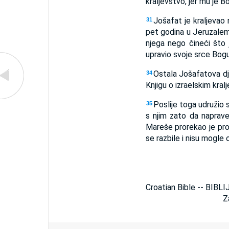
kraljevstvo, jer mu je 
Jošafat je kraljevao 
31
pet godina u Jeruzalemu
njega nego čineći što
upravio svoje srce Bog
Ostala Jošafatova dje
34
Knjigu o izraelskim kral
Poslije toga udružio s
35
s njim zato da naprave
Mareše prorekao je prot
se razbile i nisu mogle o
Croatian Bible -- BIBLI
Z