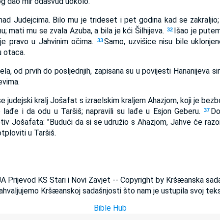
Bog dao mir odasvud uokolo.
nad Judejcima. Bilo mu je trideset i pet godina kad se zakraljio;
; mati mu se zvala Azuba, a bila je kći Šilhijeva.
Išao je pute
32
 je pravo u Jahvinim očima.
Samo, uzvišice nisu bile uklonjene
33
u otaca.
la, od prvih do posljednjih, zapisana su u povijesti Hananijeva si
jevima.
e judejski kralj Jošafat s izraelskim kraljem Ahazjom, koji je bez
 lađe i da odu u Taršiš; napravili su lađe u Esjon Geberu.
Do
37
iv Jošafata: "Budući da si se udružio s Ahazjom, Jahve će razori
tploviti u Taršiš.
JA Prijevod KS Stari i Novi Zavjet -- Copyright by Kršæanska sad
ahvaljujemo Kršæanskoj sadašnjosti što nam je ustupila svoj teks
Bible Hub