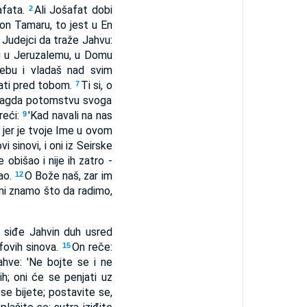
afata.
Ali Jošafat dobi
2
on Tamaru, to jest u En
e Judejci da traže Jahvu:
u u Jeruzalemu, u Domu
nebu i vladaš nad svim
žati pred tobom.
Ti si, o
7
asvagda potomstvu svoga
reći:
'Kad navali na nas
9
 jer je tvoje Ime u ovom
 sinovi, i oni iz Seirske
 obišao i nije ih zatro -
dao.
O Bože naš, zar im
12
mi znamo što da radimo,
 siđe Jahvin duh usred
afovih sinova.
On reče:
15
ahve: 'Ne bojte se i ne
ih; oni će se penjati uz
se bijete; postavite se,