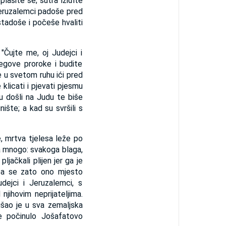
ašite se; sutra iziđite
 Jeruzalemci padoše pred
stadoše i počeše hvaliti
 "Čujte me, oj Judejci i
egove proroke i budite
e u svetom ruhu ići pred
klicati i pjevati pjesmu
u došli na Judu te biše
ište; a kad su svršili s
, mrtva tjelesa leže po
a mnogo: svakoga blaga,
ljačkali plijen jer ga je
, pa se zato ono mjesto
ejci i Jeruzalemci, s
jihovim neprijateljima.
ušao je u sva zemaljska
e počinulo Jošafatovo