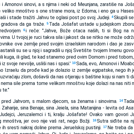
i Amonovi sinovi, a s njima i neki od Meunjana, zaratiše na Još
 te veliko mnoštvo s one strane mora, iz Edoma; i eno ga u Hases
aši i stade tražiti Jahvu te oglasi post po svoj Judeji.
Skupili s
4
ih gradova da ga traže.
Tada Jošafat ustade u judejskom zbor
5
predvorjem
i reče: "Jahve, Bože otaca naših, ti si Bog na 
6
vima. U tvojoj je ruci takva sila i jakost da se nitko ne može odr
novnike ove zemlje pred svojim izraelskim narodom i dao je z
nastanili su se u njoj i sagradili u njoj Svetište tvojem Imenu govo
ili kuga, ili glad, te kad stanemo pred ovim Domom i pred tobom,
z svoje nevolje, usliši nas i spasi.'
Sada, evo, Amonovi i Moabovi
10
ao Izraelu da prođe kad je dolazio iz zemlje egipatske, nego ih je
 uzvraćaju zlom, došavši da nas otjeraju s baštine koju si nam ti 
s nema sile prema tome velikom mnoštvu koje dolazi na nas niti 
 te."
ali pred Jahvom, s malom djecom, sa ženama i sinovima.
Tada
14
 Zaharije, sina Benaje, sina Jeiela, sina Matanijina - levita od As
 Judejci, Jeruzalemci i ti, kralju Jošafate! Ovako vam govori J
g mnoštva, jer ovo nije vaš rat, nego Božji.
Sutra siđite na nj
16
 ih sresti nakraj doline prema Jeruelskoj pustinji.
Ne treba da 
17