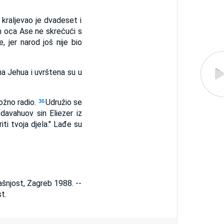
 kraljevao je dvadeset i
m oca Ase ne skrećući s
, jer narod još nije bio
na Jehua i uvrštena su u
božno radio.
Udružio se
36
davahuov sin Eliezer iz
ti tvoja djela." Lađe su
ašnjost, Zagreb 1988. --
t.