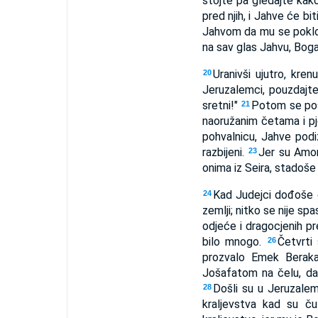
stojte pa gledajte kak
pred njih, i Jahve će bit
Jahvom da mu se pokl
na sav glas Jahvu, Boga
Uranivši ujutro, kren
20
Jeruzalemci, pouzdajt
sretni!"
Potom se posa
21
naoružanim četama i pje
pohvalnicu, Jahve podi
razbijeni.
Jer su Amono
23
onima iz Seira, stadoše
Kad Judejci dođoše d
24
zemlji; nitko se nije spa
odjeće i dragocjenih pre
bilo mnogo.
Četvrti
26
prozvalo Emek Beraka
Jošafatom na čelu, da 
Došli su u Jeruzale
28
kraljevstva kad su ču