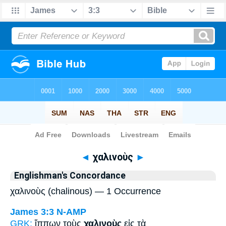
Bible
>
Strong's
> Greek
◄
χαλινοὺς
►
Englishman's Concordance
χαλινοὺς (chalinous) — 1 Occurrence
James 3:3
N-AMP
GRK:
ἵππων τοὺς
χαλινοὺς
εἰς τὰ