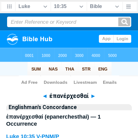
Bible
>
Strong's
> Greek
◄
ἐπανέρχεσθαί
►
Englishman's Concordance
ἐπανέρχεσθαί (epanerchesthai) — 1
Occurrence
Luke 10:35
V-PNM/P