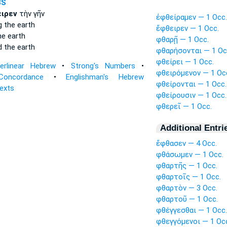
3S
ιρεν
τὴν γῆν
ἐφθείραμεν — 1 Occ.
g
the earth
ἔφθειρεν — 1 Occ.
e earth
φθαρῇ — 1 Occ.
d
the earth
φθαρήσονται — 1 Oc
φθείρει — 1 Occ.
terlinear Hebrew
•
Strong's Numbers
•
φθειρόμενον — 1 Oc
Concordance
•
Englishman's Hebrew
φθείρονται — 1 Occ.
Texts
φθείρουσιν — 1 Occ.
φθερεῖ — 1 Occ.
Additional Entri
ἔφθασεν — 4 Occ.
φθάσωμεν — 1 Occ.
φθαρτῆς — 1 Occ.
φθαρτοῖς — 1 Occ.
φθαρτὸν — 3 Occ.
φθαρτοῦ — 1 Occ.
φθέγγεσθαι — 1 Occ.
φθεγγόμενοι — 1 Oc