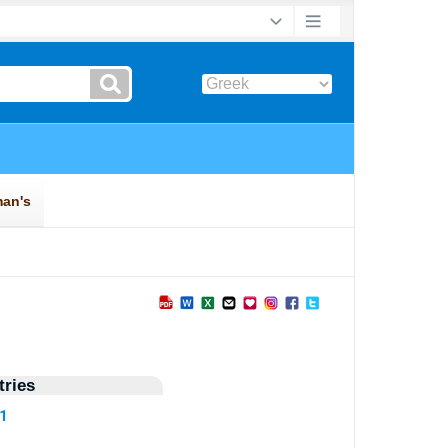
ries
51