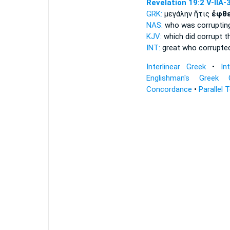
Revelation 19:2
V-IIA-
GRK:
μεγάλην ἥτις
ἔφθε
NAS:
who
was corruptin
KJV:
which
did corrupt
th
INT:
great who
corrupte
Interlinear Greek
•
In
Englishman's Greek 
Concordance
•
Parallel 