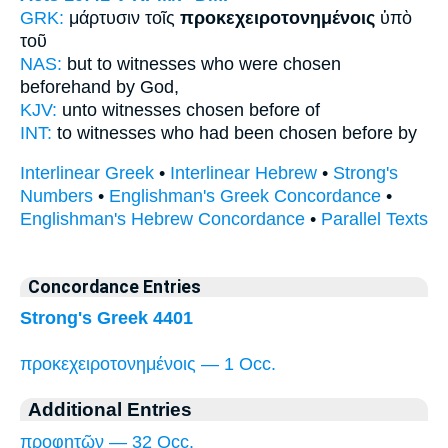
GRK:
μάρτυσιν τοῖς
προκεχειροτονημένοις
ὑπὸ
τοῦ
NAS:
but to witnesses
who were chosen
beforehand
by God,
KJV:
unto witnesses
chosen before
of
INT:
to witnesses who
had been chosen before
by
Interlinear Greek
•
Interlinear Hebrew
•
Strong's
Numbers
•
Englishman's Greek Concordance
•
Englishman's Hebrew Concordance
•
Parallel Texts
Concordance Entries
Strong's Greek 4401
προκεχειροτονημένοις — 1 Occ.
Additional Entries
προφητῶν — 32 Occ.