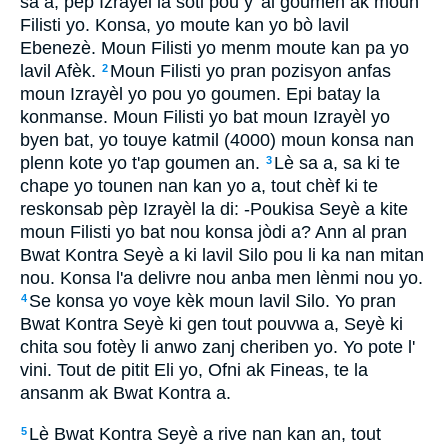
sa a, pèp Izrayèl la soti pou y' al goumen ak moun
Filisti yo. Konsa, yo moute kan yo bò lavil
Ebenezè. Moun Filisti yo menm moute kan pa yo
lavil Afèk.
Moun Filisti yo pran pozisyon anfas
2
moun Izrayèl yo pou yo goumen. Epi batay la
konmanse. Moun Filisti yo bat moun Izrayèl yo
byen bat, yo touye katmil (4000) moun konsa nan
plenn kote yo t'ap goumen an.
Lè sa a, sa ki te
3
chape yo tounen nan kan yo a, tout chèf ki te
reskonsab pèp Izrayèl la di: -Poukisa Seyè a kite
moun Filisti yo bat nou konsa jòdi a? Ann al pran
Bwat Kontra Seyè a ki lavil Silo pou li ka nan mitan
nou. Konsa l'a delivre nou anba men lènmi nou yo.
Se konsa yo voye kèk moun lavil Silo. Yo pran
4
Bwat Kontra Seyè ki gen tout pouvwa a, Seyè ki
chita sou fotèy li anwo zanj cheriben yo. Yo pote l'
vini. Tout de pitit Eli yo, Ofni ak Fineas, te la
ansanm ak Bwat Kontra a.
Lè Bwat Kontra Seyè a rive nan kan an, tout
5