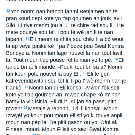
Yon nonm nan branch fanmi Benjamen an te
12
pran kouri depi kote yo t'ap goumen an jouk lavil
Silo. Li rive menm jou a. Li te chire rad sou li, li te
mete pousyè sou tèt li pou fè wè jan li te nan
lapenn.
Eli menm te chita sou chèz li a bò wout
13
la ap veye paske kè l' pa t' poze pou Bwat Kontra
Bondye a. Nonm lan lage nouvèl la nan tout lavil
la. Tout moun t'ap pouse rèl tèlman yo te pè.
Eli
14
tande bri a, li mande: -Pouki tout bri sa a? Nonm
lan kouri pote nouvèl la bay Eli.
Eli te gen
15
katrevendizwitan sou tèt li, li pa t' wè menm nan je
l' ankò.
Nonm lan di Eli konsa: -Mwen fèk soti
16
kote yo t'ap goumen an, mwen chape kò m' nan
batay la vin isit la. Eli di l': -Ki jan sa pase, pitit
mwen!
Mesaje a reponn, li di l' konsa: -Moun
17
Izrayèl yo kouri pou moun Filisti yo ki touye anpil
moun nan pèp la. De pitit gason ou yo, Ofni ak
Fineas, mouri. Moun Filisti yo sezi Bwat Kontra