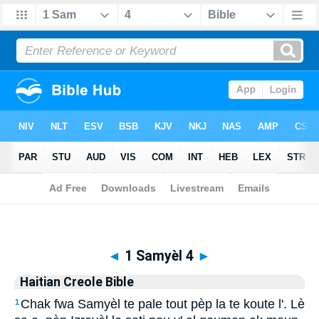
Biblia
>
Haitian Creole Bible
> 1 Samyèl 4
◄
1 Samyèl 4
►
Haitian Creole Bible
Chak fwa Samyèl te pale tout pèp la te koute l'. Lè
1