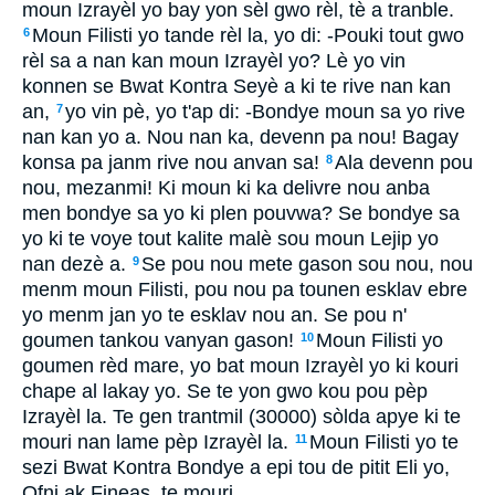
moun Izrayèl yo bay yon sèl gwo rèl, tè a tranble.
Moun Filisti yo tande rèl la, yo di: -Pouki tout gwo
6
rèl sa a nan kan moun Izrayèl yo? Lè yo vin
konnen se Bwat Kontra Seyè a ki te rive nan kan
an,
yo vin pè, yo t'ap di: -Bondye moun sa yo rive
7
nan kan yo a. Nou nan ka, devenn pa nou! Bagay
konsa pa janm rive nou anvan sa!
Ala devenn pou
8
nou, mezanmi! Ki moun ki ka delivre nou anba
men bondye sa yo ki plen pouvwa? Se bondye sa
yo ki te voye tout kalite malè sou moun Lejip yo
nan dezè a.
Se pou nou mete gason sou nou, nou
9
menm moun Filisti, pou nou pa tounen esklav ebre
yo menm jan yo te esklav nou an. Se pou n'
goumen tankou vanyan gason!
Moun Filisti yo
10
goumen rèd mare, yo bat moun Izrayèl yo ki kouri
chape al lakay yo. Se te yon gwo kou pou pèp
Izrayèl la. Te gen trantmil (30000) sòlda apye ki te
mouri nan lame pèp Izrayèl la.
Moun Filisti yo te
11
sezi Bwat Kontra Bondye a epi tou de pitit Eli yo,
Ofni ak Fineas, te mouri.