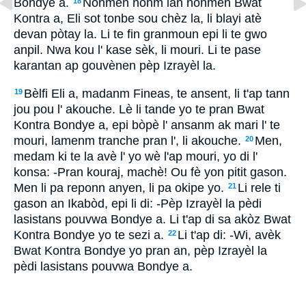
Bondye a.
Nonmen nonm lan nonmen Bwat
18
Kontra a, Eli sot tonbe sou chèz la, li blayi atè
devan pòtay la. Li te fin granmoun epi li te gwo
anpil. Nwa kou l' kase sèk, li mouri. Li te pase
karantan ap gouvènen pèp Izrayèl la.
Bèlfi Eli a, madanm Fineas, te ansent, li t'ap tann
19
jou pou l' akouche. Lè li tande yo te pran Bwat
Kontra Bondye a, epi bòpè l' ansanm ak mari l' te
mouri, lamenm tranche pran l', li akouche.
Men,
20
medam ki te la avè l' yo wè l'ap mouri, yo di l'
konsa: -Pran kouraj, machè! Ou fè yon pitit gason.
Men li pa reponn anyen, li pa okipe yo.
Li rele ti
21
gason an Ikabòd, epi li di: -Pèp Izrayèl la pèdi
lasistans pouvwa Bondye a. Li t'ap di sa akòz Bwat
Kontra Bondye yo te sezi a.
Li t'ap di: -Wi, avèk
22
Bwat Kontra Bondye yo pran an, pèp Izrayèl la
pèdi lasistans pouvwa Bondye a.