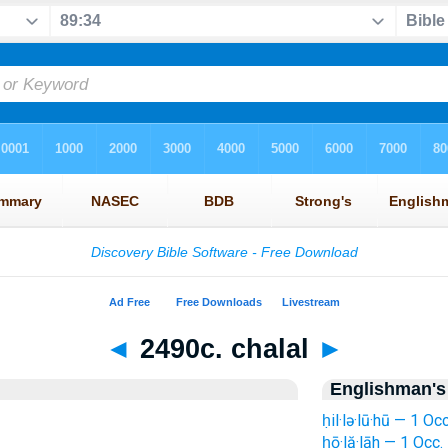
◄
2490c. chalal
►
Englishman's
ḥil·lə·lū·hū — 1 Occ
ḥō·lă·lāh — 1 Occ.