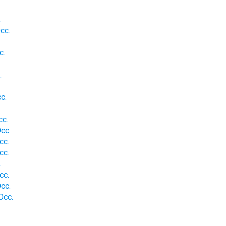
.
Occ.
c.
.
c.
cc.
Occ.
cc.
cc.
.
cc.
Occ.
Occ.