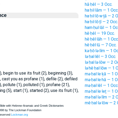
e
hā·ḥêl — 3 Occ.
ha·ḥil·lām — 1 Occ
nce
ha·ḥil·lō·w·ṯā — 2 
ha·ḥil·lō·ṯî — 2 Occ.
ham·ḥul·lāl — 1 Oc
hê·ḥêl — 19 Occ.
hê·ḥêl·lāh — 1 Occ
hê·ḥêl·lū — 7 Occ.
kə·ḥō·lə·lîm — 1 Oc
lə·ḥal·lêl — 3 Occ.
lə·ḥal·lə·lōw — 2 O
lə·hê·ḥal·lōw — 1 
 begin to use its fruit (2), beginning (3),
mə·ḥal·le·ḵā — 1 O
, cast you as profane (1), defile (2), defiled
mə·ḥal·le·hā — 1 O
), pollute (1), polluted (1), profane (21),
mə·ḥal·lêl — 1 Occ
 (5), start (1), started (2), use its fruit (1),
mə·ḥal·le·leṯ — 1 O
mə·ḥal·lə·lîm — 2 
mê·ḥal·lə·lōw — 2 