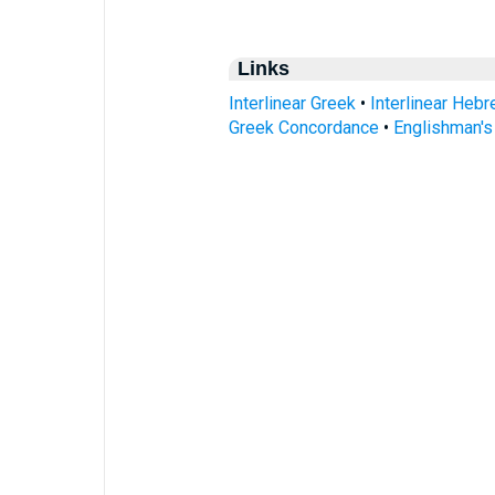
Links
Interlinear Greek
•
Interlinear Heb
Greek Concordance
•
Englishman'