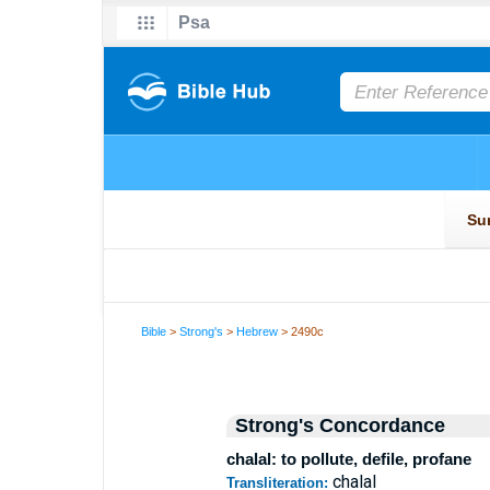
Bible
>
Strong's
>
Hebrew
> 2490c
Strong's Concordance
chalal: to pollute, defile, profane
chalal
Transliteration: