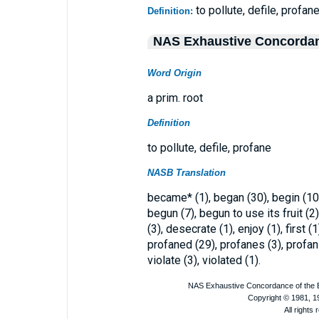
to pollute, defile, profan
Definition:
NAS Exhaustive Concorda
Word Origin
a prim. root
Definition
to pollute, defile, profane
NASB Translation
became* (1), began (30), begin (10),
begun (7), begun to use its fruit (2)
(3), desecrate (1), enjoy (1), first (1
profaned (29), profanes (3), profaning
violate (3), violated (1).