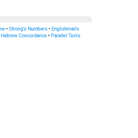
rew
•
Strong's Numbers
•
Englishman's
s Hebrew Concordance
•
Parallel Texts