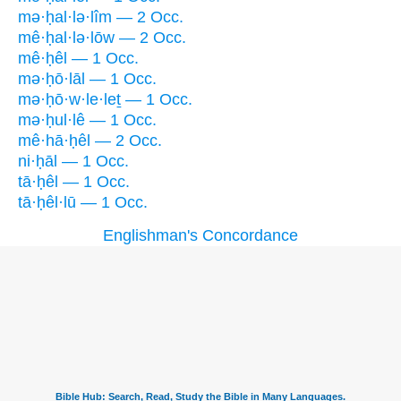
mə·ḥal·lə·lîm — 2 Occ.
mê·ḥal·lə·lōw — 2 Occ.
mê·ḥêl — 1 Occ.
mə·ḥō·lāl — 1 Occ.
mə·ḥō·w·le·leṯ — 1 Occ.
mə·ḥul·lê — 1 Occ.
mê·hā·ḥêl — 2 Occ.
ni·ḥāl — 1 Occ.
tā·ḥêl — 1 Occ.
tā·ḥêl·lū — 1 Occ.
Englishman's Concordance