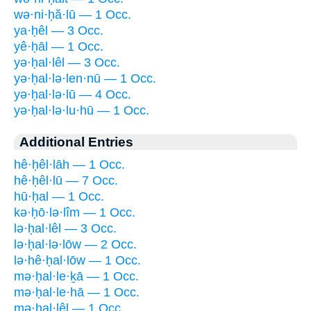
wə·ni·ḥă·lū — 1 Occ.
ya·ḥêl — 3 Occ.
yê·ḥāl — 1 Occ.
yə·ḥal·lêl — 3 Occ.
yə·ḥal·lə·len·nū — 1 Occ.
yə·ḥal·lə·lū — 4 Occ.
yə·ḥal·lə·lu·hū — 1 Occ.
Additional Entries
hê·ḥêl·lāh — 1 Occ.
hê·ḥêl·lū — 7 Occ.
hū·ḥal — 1 Occ.
kə·ḥō·lə·lîm — 1 Occ.
lə·ḥal·lêl — 3 Occ.
lə·ḥal·lə·lōw — 2 Occ.
lə·hê·ḥal·lōw — 1 Occ.
mə·ḥal·le·ḵā — 1 Occ.
mə·ḥal·le·hā — 1 Occ.
mə·ḥal·lêl — 1 Occ.