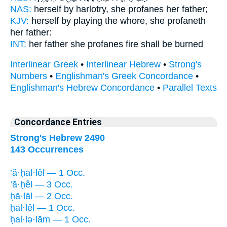
NAS:
herself by harlotry,
she profanes
her father;
KJV:
herself by playing the whore,
she profaneth
her father:
INT:
her father she
profanes
fire shall be burned
Interlinear Greek
•
Interlinear Hebrew
•
Strong's
Numbers
•
Englishman's Greek Concordance
•
Englishman's Hebrew Concordance
•
Parallel Texts
Concordance Entries
Strong's Hebrew 2490
143 Occurrences
’ă·ḥal·lêl — 1 Occ.
’ā·ḥêl — 3 Occ.
ḥā·lāl — 2 Occ.
ḥal·lêl — 1 Occ.
ḥal·lə·lām — 1 Occ.