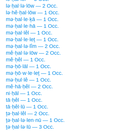
lə·ḥal·lə·lōw — 2 Occ.
lə·hê·ḥal·lōw — 1 Occ.
mə·ḥal·le·ḵā — 1 Occ.
mə·ḥal·le·hā — 1 Occ.
mə·ḥal·lêl — 1 Occ.
mə·ḥal·le·leṯ — 1 Occ.
mə·ḥal·lə·lîm — 2 Occ.
mê·ḥal·lə·lōw — 2 Occ.
mê·ḥêl — 1 Occ.
mə·ḥō·lāl — 1 Occ.
mə·ḥō·w·le·leṯ — 1 Occ.
mə·ḥul·lê — 1 Occ.
mê·hā·ḥêl — 2 Occ.
ni·ḥāl — 1 Occ.
tā·ḥêl — 1 Occ.
tā·ḥêl·lū — 1 Occ.
ṯə·ḥal·lêl — 2 Occ.
ṯə·ḥal·lə·len·nū — 1 Occ.
ṯə·ḥal·lə·lū — 3 Occ.