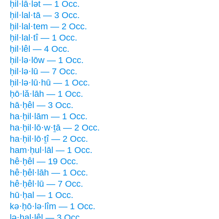
ḥil·lā·lət — 1 Occ.
ḥil·lal·tā — 3 Occ.
ḥil·lal·tem — 2 Occ.
ḥil·lal·tî — 1 Occ.
ḥil·lêl — 4 Occ.
ḥil·lə·lōw — 1 Occ.
ḥil·lə·lū — 7 Occ.
ḥil·lə·lū·hū — 1 Occ.
ḥō·lă·lāh — 1 Occ.
hā·ḥêl — 3 Occ.
ha·ḥil·lām — 1 Occ.
ha·ḥil·lō·w·ṯā — 2 Occ.
ha·ḥil·lō·ṯî — 2 Occ.
ham·ḥul·lāl — 1 Occ.
hê·ḥêl — 19 Occ.
hê·ḥêl·lāh — 1 Occ.
hê·ḥêl·lū — 7 Occ.
hū·ḥal — 1 Occ.
kə·ḥō·lə·lîm — 1 Occ.
lə·ḥal·lêl — 3 Occ.