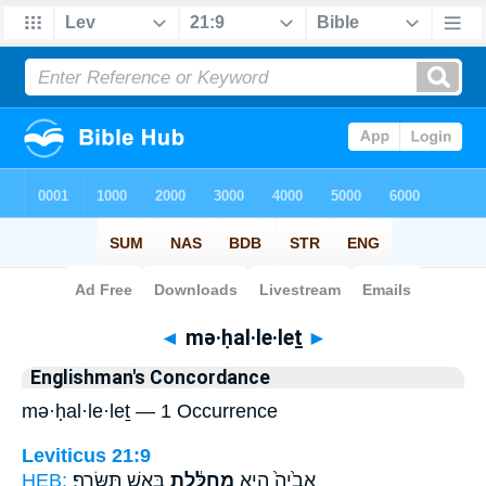
Bible
>
Strong's
> Hebrew
◄
mə·ḥal·le·leṯ
►
Englishman's Concordance
mə·ḥal·le·leṯ — 1 Occurrence
Leviticus 21:9
HEB:
בָּאֵ֖שׁ תִּשָּׂרֵֽף׃
מְחַלֶּ֔לֶת
אָבִ֙יהָ֙ הִ֣יא