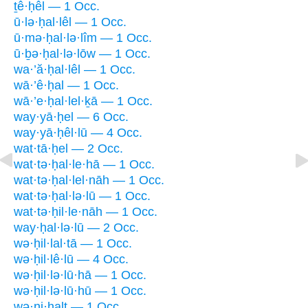
ṯê·ḥêl — 1 Occ.
ū·lə·ḥal·lêl — 1 Occ.
ū·mə·ḥal·lə·lîm — 1 Occ.
ū·ḇə·ḥal·lə·lōw — 1 Occ.
wa·’ă·ḥal·lêl — 1 Occ.
wā·’ê·ḥal — 1 Occ.
wā·’e·ḥal·lel·ḵā — 1 Occ.
way·yā·ḥel — 6 Occ.
way·yā·ḥêl·lū — 4 Occ.
wat·tā·ḥel — 2 Occ.
wat·tə·ḥal·le·hā — 1 Occ.
wat·tə·ḥal·lel·nāh — 1 Occ.
wat·tə·ḥal·lə·lū — 1 Occ.
wat·tə·ḥil·le·nāh — 1 Occ.
way·ḥal·lə·lū — 2 Occ.
wə·ḥil·lal·tā — 1 Occ.
wə·ḥil·lê·lū — 4 Occ.
wə·ḥil·lə·lū·hā — 1 Occ.
wə·ḥil·lə·lū·hū — 1 Occ.
wə·ni·ḥalt — 1 Occ.