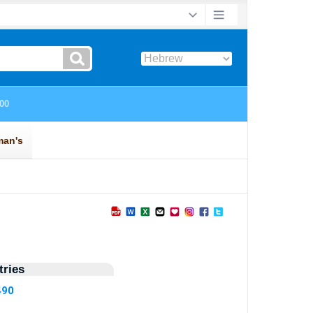
ries
490