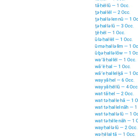
tā·ḥêl·lū — 1 Occ.
ṯə·ḥal·lêl — 2 Occ.
ṯə·ḥal·lə·len·nū — 1 O
ṯə·ḥal·lə·lū — 3 Occ.
ṯê·ḥêl — 1 Occ.
ū·lə·ḥal·lêl — 1 Occ.
ū·mə·ḥal·lə·lîm — 1 Oc
ū·ḇə·ḥal·lə·lōw — 1 Oc
wa·’ă·ḥal·lêl — 1 Occ.
wā·’ê·ḥal — 1 Occ.
wā·’e·ḥal·lel·ḵā — 1 Oc
way·yā·ḥel — 6 Occ.
way·yā·ḥêl·lū — 4 Occ
wat·tā·ḥel — 2 Occ.
wat·tə·ḥal·le·hā — 1 O
wat·tə·ḥal·lel·nāh — 1
wat·tə·ḥal·lə·lū — 1 O
wat·tə·ḥil·le·nāh — 1 
way·ḥal·lə·lū — 2 Occ.
wə·ḥil·lal·tā — 1 Occ.