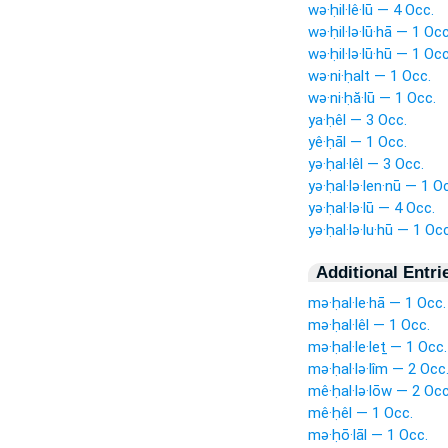
wə·ḥil·lê·lū — 4 Occ.
wə·ḥil·lə·lū·hā — 1 Occ
wə·ḥil·lə·lū·hū — 1 Occ
wə·ni·ḥalt — 1 Occ.
wə·ni·ḥă·lū — 1 Occ.
ya·ḥêl — 3 Occ.
yê·ḥāl — 1 Occ.
yə·ḥal·lêl — 3 Occ.
yə·ḥal·lə·len·nū — 1 O
yə·ḥal·lə·lū — 4 Occ.
yə·ḥal·lə·lu·hū — 1 Occ
Additional Entri
mə·ḥal·le·hā — 1 Occ.
mə·ḥal·lêl — 1 Occ.
mə·ḥal·le·leṯ — 1 Occ.
mə·ḥal·lə·lîm — 2 Occ
mê·ḥal·lə·lōw — 2 Occ
mê·ḥêl — 1 Occ.
mə·ḥō·lāl — 1 Occ.