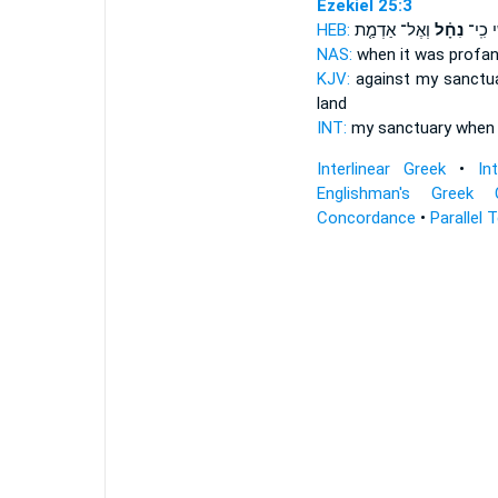
Ezekiel 25:3
HEB:
וְאֶל־ אַדְמַ֤ת
נִחָ֗ל
֣י כִֽי־
NAS:
when
it was profan
KJV:
against my sanctu
land
INT:
my sanctuary whe
Interlinear Greek
•
In
Englishman's Greek 
Concordance
•
Parallel 