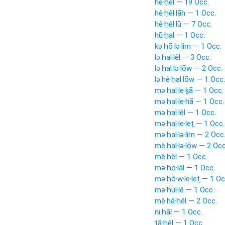
hê·ḥêl — 19 Occ.
hê·ḥêl·lāh — 1 Occ.
hê·ḥêl·lū — 7 Occ.
hū·ḥal — 1 Occ.
kə·ḥō·lə·lîm — 1 Occ.
lə·ḥal·lêl — 3 Occ.
lə·ḥal·lə·lōw — 2 Occ.
lə·hê·ḥal·lōw — 1 Occ.
mə·ḥal·le·ḵā — 1 Occ.
mə·ḥal·le·hā — 1 Occ.
mə·ḥal·lêl — 1 Occ.
mə·ḥal·le·leṯ — 1 Occ.
mə·ḥal·lə·lîm — 2 Occ
mê·ḥal·lə·lōw — 2 Occ
mê·ḥêl — 1 Occ.
mə·ḥō·lāl — 1 Occ.
mə·ḥō·w·le·leṯ — 1 Oc
mə·ḥul·lê — 1 Occ.
mê·hā·ḥêl — 2 Occ.
ni·ḥāl — 1 Occ.
tā·ḥêl — 1 Occ.