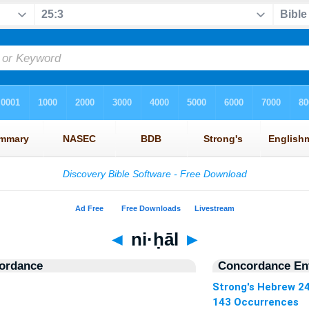
◄
ni·ḥāl
►
ordance
Concordance Ent
Strong's Hebrew 2
143 Occurrences