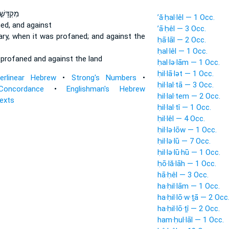
מִקְדָּשִׁ
’ă·ḥal·lêl — 1 Occ.
ed,
and against
’ā·ḥêl — 3 Occ.
ary,
when it was profaned;
and against the
ḥā·lāl — 2 Occ.
ḥal·lêl — 1 Occ.
n
profaned
and against the land
ḥal·lə·lām — 1 Occ.
ḥil·lā·lət — 1 Occ.
terlinear Hebrew
•
Strong's Numbers
•
ḥil·lal·tā — 3 Occ.
Concordance
•
Englishman's Hebrew
ḥil·lal·tem — 2 Occ.
Texts
ḥil·lal·tî — 1 Occ.
ḥil·lêl — 4 Occ.
ḥil·lə·lōw — 1 Occ.
ḥil·lə·lū — 7 Occ.
ḥil·lə·lū·hū — 1 Occ.
ḥō·lă·lāh — 1 Occ.
hā·ḥêl — 3 Occ.
ha·ḥil·lām — 1 Occ.
ha·ḥil·lō·w·ṯā — 2 Occ
ha·ḥil·lō·ṯî — 2 Occ.
ham·ḥul·lāl — 1 Occ.