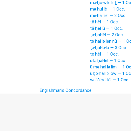
mə·ḥō·w·le·leṯ — 1 Oc
mə·ḥul·lê — 1 Occ.
mê·hā·ḥêl — 2 Occ.
tā·ḥêl — 1 Occ.
tā·ḥêl·lū — 1 Occ.
ṯə·ḥal·lêl — 2 Occ.
ṯə·ḥal·lə·len·nū — 1 O
ṯə·ḥal·lə·lū — 3 Occ.
ṯê·ḥêl — 1 Occ.
ū·lə·ḥal·lêl — 1 Occ.
ū·mə·ḥal·lə·lîm — 1 Oc
ū·ḇə·ḥal·lə·lōw — 1 Oc
wa·’ă·ḥal·lêl — 1 Occ.
Englishman's Concordance