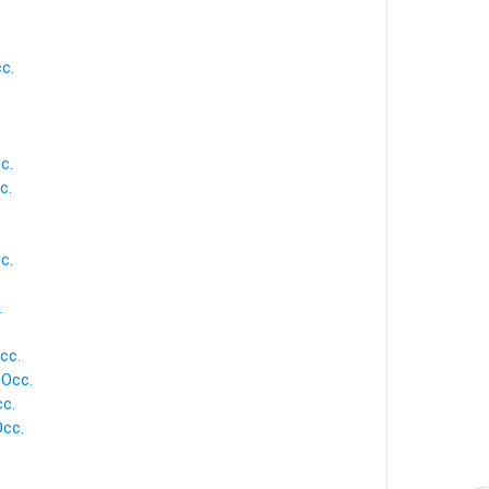
cc.
c.
c.
c.
.
cc.
 Occ.
cc.
Occ.