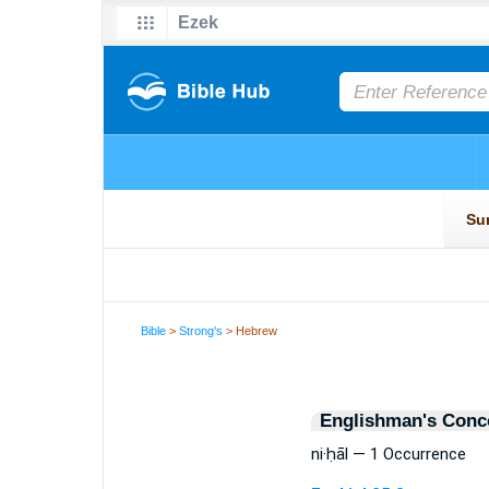
Bible
>
Strong's
> Hebrew
Englishman's Conc
ni·ḥāl — 1 Occurrence