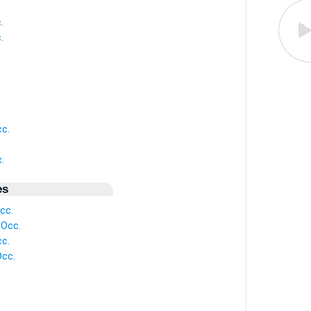
.
.
cc.
.
es
cc.
 Occ.
cc.
Occ.