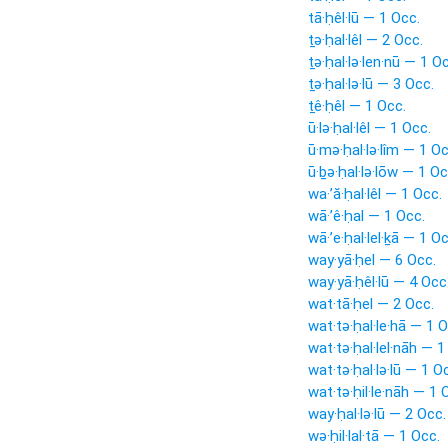
tā·ḥêl·lū — 1 Occ.
ṯə·ḥal·lêl — 2 Occ.
ṯə·ḥal·lə·len·nū — 1 O
ṯə·ḥal·lə·lū — 3 Occ.
ṯê·ḥêl — 1 Occ.
ū·lə·ḥal·lêl — 1 Occ.
ū·mə·ḥal·lə·lîm — 1 Oc
ū·ḇə·ḥal·lə·lōw — 1 Oc
wa·’ă·ḥal·lêl — 1 Occ.
wā·’ê·ḥal — 1 Occ.
wā·’e·ḥal·lel·ḵā — 1 Oc
way·yā·ḥel — 6 Occ.
way·yā·ḥêl·lū — 4 Occ
wat·tā·ḥel — 2 Occ.
wat·tə·ḥal·le·hā — 1 O
wat·tə·ḥal·lel·nāh — 1
wat·tə·ḥal·lə·lū — 1 O
wat·tə·ḥil·le·nāh — 1 
way·ḥal·lə·lū — 2 Occ.
wə·ḥil·lal·tā — 1 Occ.