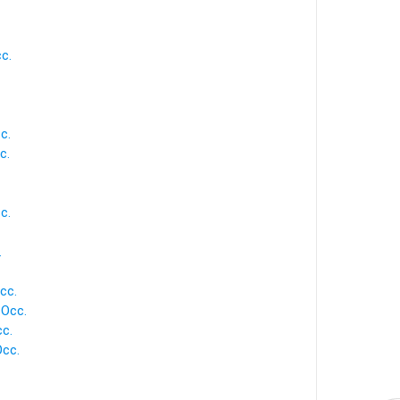
cc.
c.
c.
c.
.
cc.
 Occ.
cc.
Occ.