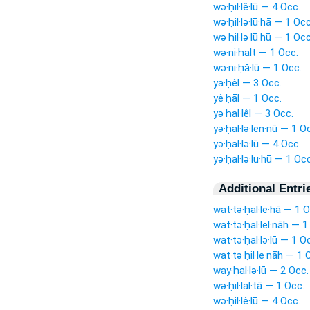
wə·ḥil·lê·lū — 4 Occ.
wə·ḥil·lə·lū·hā — 1 Occ
wə·ḥil·lə·lū·hū — 1 Occ
wə·ni·ḥalt — 1 Occ.
wə·ni·ḥă·lū — 1 Occ.
ya·ḥêl — 3 Occ.
yê·ḥāl — 1 Occ.
yə·ḥal·lêl — 3 Occ.
yə·ḥal·lə·len·nū — 1 O
yə·ḥal·lə·lū — 4 Occ.
yə·ḥal·lə·lu·hū — 1 Occ
Additional Entri
wat·tə·ḥal·le·hā — 1 O
wat·tə·ḥal·lel·nāh — 1
wat·tə·ḥal·lə·lū — 1 O
wat·tə·ḥil·le·nāh — 1 
way·ḥal·lə·lū — 2 Occ.
wə·ḥil·lal·tā — 1 Occ.
wə·ḥil·lê·lū — 4 Occ.