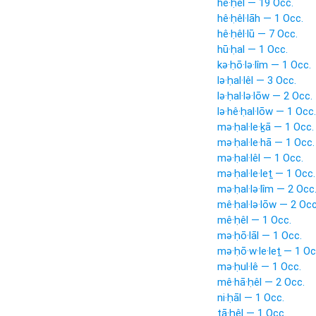
hê·ḥêl — 19 Occ.
hê·ḥêl·lāh — 1 Occ.
hê·ḥêl·lū — 7 Occ.
hū·ḥal — 1 Occ.
kə·ḥō·lə·lîm — 1 Occ.
lə·ḥal·lêl — 3 Occ.
lə·ḥal·lə·lōw — 2 Occ.
lə·hê·ḥal·lōw — 1 Occ.
mə·ḥal·le·ḵā — 1 Occ.
mə·ḥal·le·hā — 1 Occ.
mə·ḥal·lêl — 1 Occ.
mə·ḥal·le·leṯ — 1 Occ.
mə·ḥal·lə·lîm — 2 Occ
mê·ḥal·lə·lōw — 2 Occ
mê·ḥêl — 1 Occ.
mə·ḥō·lāl — 1 Occ.
mə·ḥō·w·le·leṯ — 1 Oc
mə·ḥul·lê — 1 Occ.
mê·hā·ḥêl — 2 Occ.
ni·ḥāl — 1 Occ.
tā·ḥêl — 1 Occ.