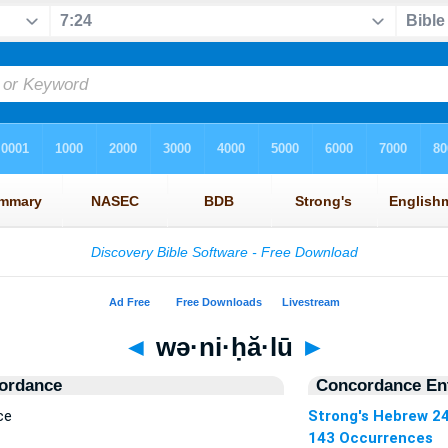
◄
wə·ni·ḥă·lū
►
ordance
Concordance Ent
ce
Strong's Hebrew 2
143 Occurrences