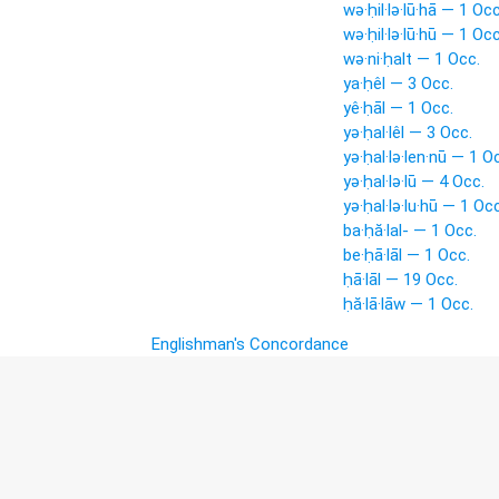
wə·ḥil·lə·lū·hā — 1 Occ
wə·ḥil·lə·lū·hū — 1 Occ
wə·ni·ḥalt — 1 Occ.
ya·ḥêl — 3 Occ.
yê·ḥāl — 1 Occ.
yə·ḥal·lêl — 3 Occ.
yə·ḥal·lə·len·nū — 1 O
yə·ḥal·lə·lū — 4 Occ.
yə·ḥal·lə·lu·hū — 1 Occ
ba·ḥă·lal- — 1 Occ.
be·ḥā·lāl — 1 Occ.
ḥā·lāl — 19 Occ.
ḥă·lā·lāw — 1 Occ.
Englishman's Concordance