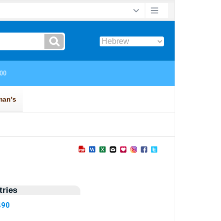
ries
490