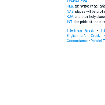
Ezekiel 7:24
HEB:
מְקַֽדְשֵׁיהֶֽם׃
וְנִחֲל֖וּ
ַזִּ֔ים
NAS:
places
will be prof
KJV:
and their holy plac
INT:
the pride of the st
Interlinear Greek
•
In
Englishman's Greek 
Concordance
•
Parallel 