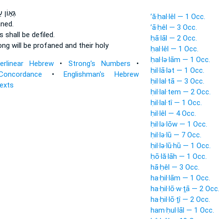
גְּא֣וֹן ע
’ă·ḥal·lêl — 1 Occ.
aned.
’ā·ḥêl — 3 Occ.
es
shall be defiled.
ḥā·lāl — 2 Occ.
rong
will be profaned
and their holy
ḥal·lêl — 1 Occ.
ḥal·lə·lām — 1 Occ.
terlinear Hebrew
•
Strong's Numbers
•
ḥil·lā·lət — 1 Occ.
Concordance
•
Englishman's Hebrew
ḥil·lal·tā — 3 Occ.
Texts
ḥil·lal·tem — 2 Occ.
ḥil·lal·tî — 1 Occ.
ḥil·lêl — 4 Occ.
ḥil·lə·lōw — 1 Occ.
ḥil·lə·lū — 7 Occ.
ḥil·lə·lū·hū — 1 Occ.
ḥō·lă·lāh — 1 Occ.
hā·ḥêl — 3 Occ.
ha·ḥil·lām — 1 Occ.
ha·ḥil·lō·w·ṯā — 2 Occ
ha·ḥil·lō·ṯî — 2 Occ.
ham·ḥul·lāl — 1 Occ.