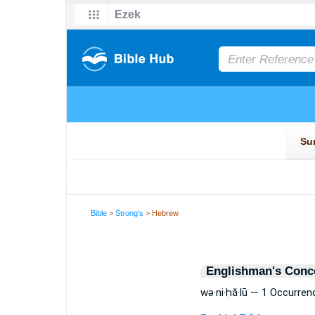
Bible
>
Strong's
> Hebrew
Englishman's Conc
wə·ni·ḥă·lū — 1 Occurren