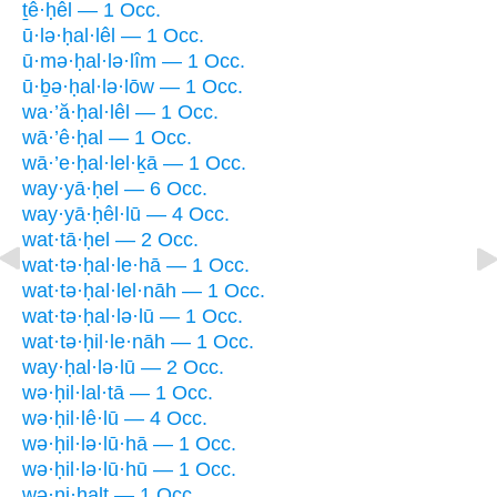
ṯê·ḥêl — 1 Occ.
ū·lə·ḥal·lêl — 1 Occ.
ū·mə·ḥal·lə·lîm — 1 Occ.
ū·ḇə·ḥal·lə·lōw — 1 Occ.
wa·’ă·ḥal·lêl — 1 Occ.
wā·’ê·ḥal — 1 Occ.
wā·’e·ḥal·lel·ḵā — 1 Occ.
way·yā·ḥel — 6 Occ.
way·yā·ḥêl·lū — 4 Occ.
wat·tā·ḥel — 2 Occ.
wat·tə·ḥal·le·hā — 1 Occ.
wat·tə·ḥal·lel·nāh — 1 Occ.
wat·tə·ḥal·lə·lū — 1 Occ.
wat·tə·ḥil·le·nāh — 1 Occ.
way·ḥal·lə·lū — 2 Occ.
wə·ḥil·lal·tā — 1 Occ.
wə·ḥil·lê·lū — 4 Occ.
wə·ḥil·lə·lū·hā — 1 Occ.
wə·ḥil·lə·lū·hū — 1 Occ.
wə·ni·ḥalt — 1 Occ.