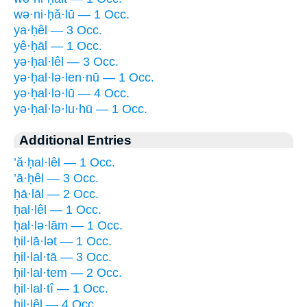
wə·ni·ḥă·lū — 1 Occ.
ya·ḥêl — 3 Occ.
yê·ḥāl — 1 Occ.
yə·ḥal·lêl — 3 Occ.
yə·ḥal·lə·len·nū — 1 Occ.
yə·ḥal·lə·lū — 4 Occ.
yə·ḥal·lə·lu·hū — 1 Occ.
Additional Entries
’ă·ḥal·lêl — 1 Occ.
’ā·ḥêl — 3 Occ.
ḥā·lāl — 2 Occ.
ḥal·lêl — 1 Occ.
ḥal·lə·lām — 1 Occ.
ḥil·lā·lət — 1 Occ.
ḥil·lal·tā — 3 Occ.
ḥil·lal·tem — 2 Occ.
ḥil·lal·tî — 1 Occ.
ḥil·lêl — 4 Occ.