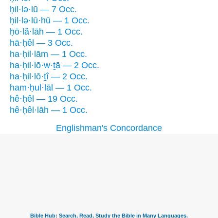
ḥil·lə·lū — 7 Occ.
ḥil·lə·lū·hū — 1 Occ.
ḥō·lă·lāh — 1 Occ.
hā·ḥêl — 3 Occ.
ha·ḥil·lām — 1 Occ.
ha·ḥil·lō·w·ṯā — 2 Occ.
ha·ḥil·lō·ṯî — 2 Occ.
ham·ḥul·lāl — 1 Occ.
hê·ḥêl — 19 Occ.
hê·ḥêl·lāh — 1 Occ.
Englishman's Concordance