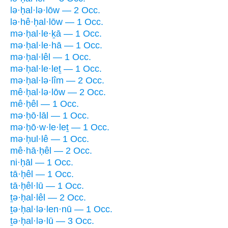
lə·ḥal·lə·lōw — 2 Occ.
lə·hê·ḥal·lōw — 1 Occ.
mə·ḥal·le·ḵā — 1 Occ.
mə·ḥal·le·hā — 1 Occ.
mə·ḥal·lêl — 1 Occ.
mə·ḥal·le·leṯ — 1 Occ.
mə·ḥal·lə·lîm — 2 Occ.
mê·ḥal·lə·lōw — 2 Occ.
mê·ḥêl — 1 Occ.
mə·ḥō·lāl — 1 Occ.
mə·ḥō·w·le·leṯ — 1 Occ.
mə·ḥul·lê — 1 Occ.
mê·hā·ḥêl — 2 Occ.
ni·ḥāl — 1 Occ.
tā·ḥêl — 1 Occ.
tā·ḥêl·lū — 1 Occ.
ṯə·ḥal·lêl — 2 Occ.
ṯə·ḥal·lə·len·nū — 1 Occ.
ṯə·ḥal·lə·lū — 3 Occ.