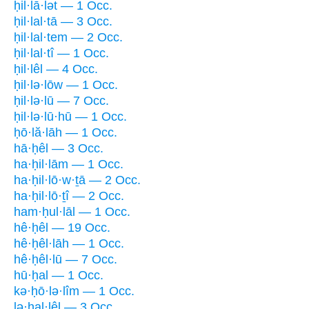
ḥil·lā·lət — 1 Occ.
ḥil·lal·tā — 3 Occ.
ḥil·lal·tem — 2 Occ.
ḥil·lal·tî — 1 Occ.
ḥil·lêl — 4 Occ.
ḥil·lə·lōw — 1 Occ.
ḥil·lə·lū — 7 Occ.
ḥil·lə·lū·hū — 1 Occ.
ḥō·lă·lāh — 1 Occ.
hā·ḥêl — 3 Occ.
ha·ḥil·lām — 1 Occ.
ha·ḥil·lō·w·ṯā — 2 Occ.
ha·ḥil·lō·ṯî — 2 Occ.
ham·ḥul·lāl — 1 Occ.
hê·ḥêl — 19 Occ.
hê·ḥêl·lāh — 1 Occ.
hê·ḥêl·lū — 7 Occ.
hū·ḥal — 1 Occ.
kə·ḥō·lə·lîm — 1 Occ.
lə·ḥal·lêl — 3 Occ.