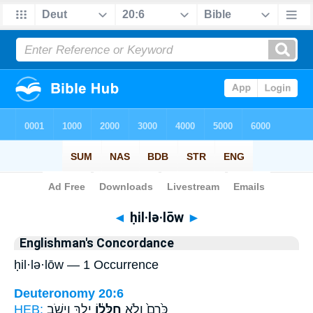
Bible
>
Strong's
> Hebrew
◄
ḥil·lə·lōw
►
Englishman's Concordance
ḥil·lə·lōw — 1 Occurrence
Deuteronomy 20:6
HEB:
יֵלֵ֖ךְ וְיָשֹׁ֣ב
חִלְּל֔וֹ
כֶּ֙רֶם֙ וְלֹ֣א