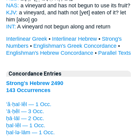
NAS:
a vineyard
and has not begun
to use its fruit?
KJV:
a vineyard,
and hath not [yet] eaten
of it? let
him [also] go
INT:
A vineyard not
begun
along and return
Interlinear Greek
•
Interlinear Hebrew
•
Strong's
Numbers
•
Englishman's Greek Concordance
•
Englishman's Hebrew Concordance
•
Parallel Texts
Concordance Entries
Strong's Hebrew 2490
143 Occurrences
’ă·ḥal·lêl — 1 Occ.
’ā·ḥêl — 3 Occ.
ḥā·lāl — 2 Occ.
ḥal·lêl — 1 Occ.
ḥal·lə·lām — 1 Occ.