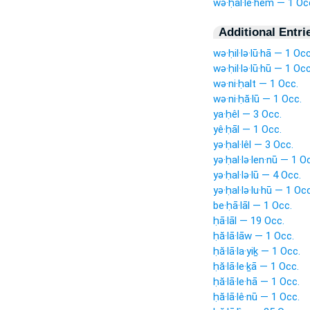
wə·ḥal·lê·hem — 1 Oc
Additional Entri
wə·ḥil·lə·lū·hā — 1 Occ
wə·ḥil·lə·lū·hū — 1 Occ
wə·ni·ḥalt — 1 Occ.
wə·ni·ḥă·lū — 1 Occ.
ya·ḥêl — 3 Occ.
yê·ḥāl — 1 Occ.
yə·ḥal·lêl — 3 Occ.
yə·ḥal·lə·len·nū — 1 O
yə·ḥal·lə·lū — 4 Occ.
yə·ḥal·lə·lu·hū — 1 Occ
be·ḥā·lāl — 1 Occ.
ḥā·lāl — 19 Occ.
ḥă·lā·lāw — 1 Occ.
ḥă·lā·la·yiḵ — 1 Occ.
ḥă·lā·le·ḵā — 1 Occ.
ḥă·lā·le·hā — 1 Occ.
ḥă·lā·lê·nū — 1 Occ.