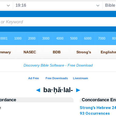
◄
ba·ḥă·lal-
►
ordance
Concordance Ent
e
Strong's Hebrew 2
93 Occurrences