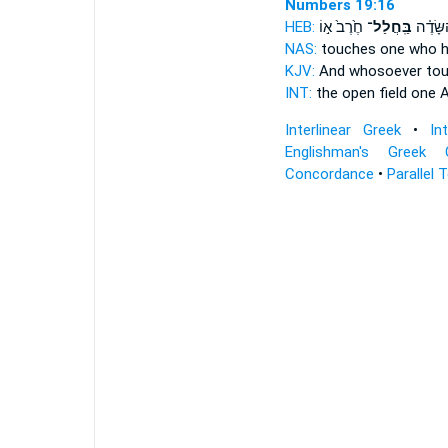
Numbers 19:16
HEB:
חֶ֙רֶב֙ א֣וֹ
בַּֽחֲלַל־
ַשָּׂדֶ֗ה
NAS:
touches
one who h
KJV:
And whosoever to
INT:
the open field
one
A
Interlinear Greek
•
In
Englishman's Greek 
Concordance
•
Parallel 