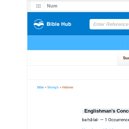
Bible
>
Strong's
> Hebrew
Englishman's Conc
ba·ḥă·lal- — 1 Occurrenc