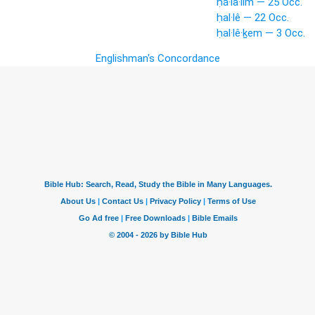
ḥă·lā·lîm — 25 Occ.
ḥal·lê — 22 Occ.
ḥal·lê·ḵem — 3 Occ.
Englishman's Concordance