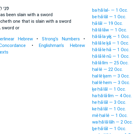
פְּנֵ֣י ה
ba·ḥă·lal- — 1 Occ.
as been slain
with a sword
be·ḥā·lāl — 1 Occ.
ucheth
one that is slain
with a sword
ḥā·lāl — 19 Occ.
 sword or
ḥă·lā·lāw — 1 Occ.
ḥă·lā·la·yiḵ — 1 Occ.
terlinear Hebrew
•
Strong's Numbers
•
ḥă·lā·le·ḵā — 1 Occ.
Concordance
•
Englishman's Hebrew
ḥă·lā·le·hā — 1 Occ.
Texts
ḥă·lā·lê·nū — 1 Occ.
ḥă·lā·lîm — 25 Occ.
ḥal·lê — 22 Occ.
ḥal·lê·ḵem — 3 Occ.
ḥal·lê·hem — 3 Occ.
ḵe·ḥā·lāl — 1 Occ.
ha·ḥă·lā·lîm — 4 Occ.
he·ḥā·lāl — 3 Occ.
ke·ḥā·lāl — 1 Occ.
mê·ḥal·lê — 1 Occ.
wa·ḥă·lā·lāh — 2 Occ.
ḇe·ḥā·lāl — 1 Occ.