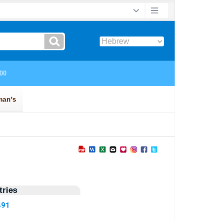
ries
491