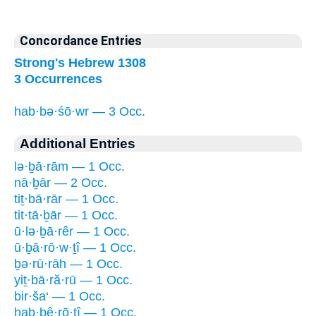
Concordance Entries
Strong's Hebrew 1308
3 Occurrences
hab·bə·śō·wr — 3 Occ.
Additional Entries
lə·ḇā·rām — 1 Occ.
nā·ḇār — 2 Occ.
tiṯ·bā·rār — 1 Occ.
tit·tā·ḇār — 1 Occ.
ū·lə·ḇā·rêr — 1 Occ.
ū·ḇā·rō·w·ṯî — 1 Occ.
ḇə·rū·rāh — 1 Occ.
yiṯ·bā·ră·rū — 1 Occ.
bir·ša‘ — 1 Occ.
hab·bê·rō·ṯî — 1 Occ.