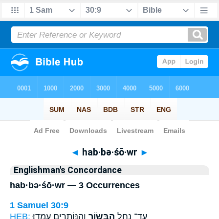
Bible
>
Strong's
> Hebrew
◄
hab·bə·śō·wr
►
Englishman's Concordance
hab·bə·śō·wr — 3 Occurrences
1 Samuel 30:9
HEB:
וְהַנּֽוֹתָרִ֖ים עָמָֽדוּ׃
הַבְּשׂ֑וֹר
עַד־ נַ֣חַל