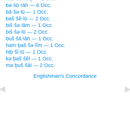
bə·śō·rāh — 6 Occ.
bā·šə·lū — 1 Occ.
baš·šê·lū — 2 Occ.
biš·šə·lām — 1 Occ.
biš·šə·lū — 2 Occ.
buš·šā·lāh — 1 Occ.
ham·ḇaš·šə·lîm — 1 Occ.
hiḇ·šî·lū — 1 Occ.
kə·ḇaš·šêl — 1 Occ.
mə·ḇuš·šāl — 2 Occ.
Englishman's Concordance