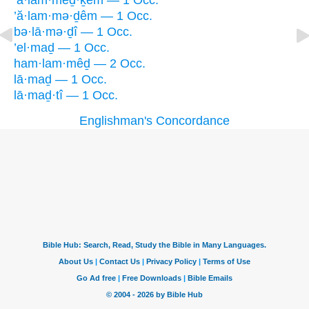
’ă·lam·meḏ·ḵem — 1 Occ.
’ă·lam·mə·ḏêm — 1 Occ.
bə·lā·mə·ḏî — 1 Occ.
’el·maḏ — 1 Occ.
ham·lam·mêḏ — 2 Occ.
lā·maḏ — 1 Occ.
lā·maḏ·tî — 1 Occ.
Englishman's Concordance