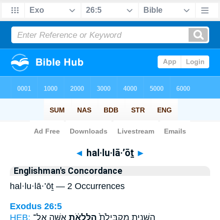
Bible
>
Strong's
> Hebrew
◄
hal·lu·lā·’ōṯ
►
Englishman's Concordance
hal·lu·lā·’ōṯ — 2 Occurrences
Exodus 26:5
HEB:
אִשָּׁ֖ה אֶל־
הַלֻּ֣לָאֹ֔ת
הַשֵּׁנִ֑ית מַקְבִּילֹת֙