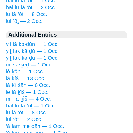
bal·lu·lā·’ōṯ — 1 Occ.
hal·lu·lā·’ōṯ — 2 Occ.
lu·lā·’ōṯ — 8 Occ.
lul·’ōṯ — 2 Occ.
Additional Entries
yil·lā·ḵə·ḏūn — 1 Occ.
yiṯ·lak·kā·ḏū — 1 Occ.
yiṯ·lak·kə·ḏū — 1 Occ.
mil·lā·ḵeḏ — 1 Occ.
lê·ḵāh — 1 Occ.
lā·ḵîš — 13 Occ.
lā·ḵî·šāh — 6 Occ.
lə·lā·ḵîš — 1 Occ.
mil·lā·ḵîš — 4 Occ.
bal·lu·lā·’ōṯ — 1 Occ.
lu·lā·’ōṯ — 8 Occ.
lul·’ōṯ — 2 Occ.
’ă·lam·mə·ḏāh — 1 Occ.