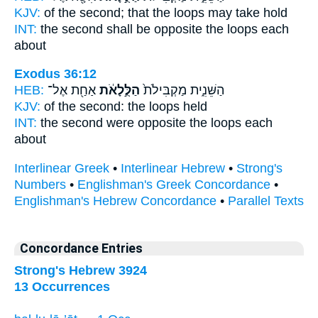
KJV:
of the second;
that the loops
may take hold
INT:
the second shall be opposite
the loops
each
about
Exodus 36:12
HEB:
אַחַ֖ת אֶל־
הַלֻּ֣לָאֹ֔ת
הַשֵּׁנִ֑ית מַקְבִּילֹת֙
KJV:
of the second:
the loops
held
INT:
the second were opposite
the loops
each
about
Interlinear Greek
•
Interlinear Hebrew
•
Strong's
Numbers
•
Englishman's Greek Concordance
•
Englishman's Hebrew Concordance
•
Parallel Texts
Concordance Entries
Strong's Hebrew 3924
13 Occurrences